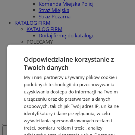
Komenda Miejska Policji
Straż Miejska
Straż Pożarna
KATALOG FIRM
KATALOG FIRM
Dodaj firmę do katalogu
POLECAMY
Skup.io - Skup nieruchomości
Świętochłowice
Odpowiedzialne korzystanie z
Skup - nieruchomosci.org
Twoich danych
OGŁOSZENIA
OGŁOSZENIA
My i nasi partnerzy używamy plików cookie i
Dodaj ogłoszenie
podobnych technologii do przechowywania i
POLECAMY
uzyskiwania dostępu do informacji na Twoim
Protocol IT
Pracuj.pl - praca w Świętochłowicach
urządzeniu oraz do przetwarzania danych
REKLAMA
osobowych, takich jak Twój adres IP, unikalne
WSPÓŁPRACA
identyfikatory i dane przeglądania, w celu
wyświetlania spersonalizowanych reklam i
treści, pomiaru reklam i treści, analizy