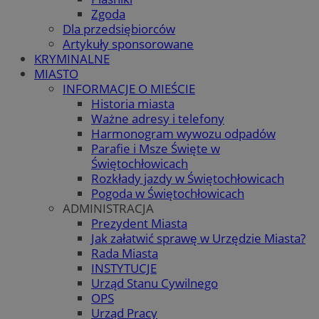
Zgoda
Dla przedsiębiorców
Artykuły sponsorowane
KRYMINALNE
MIASTO
INFORMACJE O MIEŚCIE
Historia miasta
Ważne adresy i telefony
Harmonogram wywozu odpadów
Parafie i Msze Święte w
Świętochłowicach
Rozkłady jazdy w Świętochłowicach
Pogoda w Świętochłowicach
ADMINISTRACJA
Prezydent Miasta
Jak załatwić sprawę w Urzędzie Miasta?
Rada Miasta
INSTYTUCJE
Urząd Stanu Cywilnego
OPS
Urząd Pracy