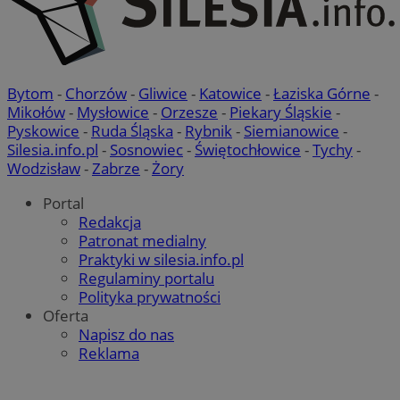
MvSessID
swiony.pl
1 rok
Bytom
-
Chorzów
-
Gliwice
-
Katowice
-
Łaziska Górne
-
Mikołów
-
Mysłowice
-
Orzesze
-
Piekary Śląskie
-
SessID
swiony.pl
1 rok
Pyskowice
-
Ruda Śląska
-
Rybnik
-
Siemianowice
-
Silesia.info.pl
-
Sosnowiec
-
Świętochłowice
-
Tychy
-
Wodzisław
-
Zabrze
-
Żory
CookieScriptConsent
4 tygodnie 2 dni
CookieScript
Portal
swiony.pl
Redakcja
Patronat medialny
Praktyki w silesia.info.pl
Regulaminy portalu
Polityka prywatności
Oferta
Napisz do nas
Reklama