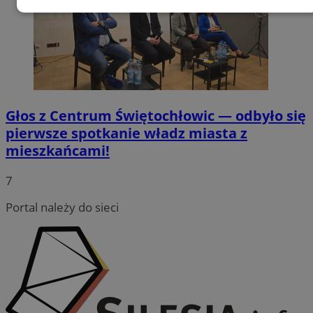
Niezbędne
Wydajność
Targetowanie
Funkcjonalność
Niesklasyfikowane
Głos z Centrum Świętochłowic — odbyło się
pierwsze spotkanie władz miasta z
mieszkańcami!
Niezbędne
Wydajność
Targetowanie
7
Funkcjonalność
Niesklasyfikowane
Portal należy do sieci
Niezbędne pliki cookie umożliwiają korzystanie z
podstawowych funkcji strony internetowej, takich jak
logowanie użytkownika i zarządzanie kontem. Bez
niezbędnych plików cookie nie można prawidłowo
korzystać ze strony internetowej.
Provider
/
Okres
Nazwa
Domena
przechowywania
QeSessID
swiony.pl
1 rok