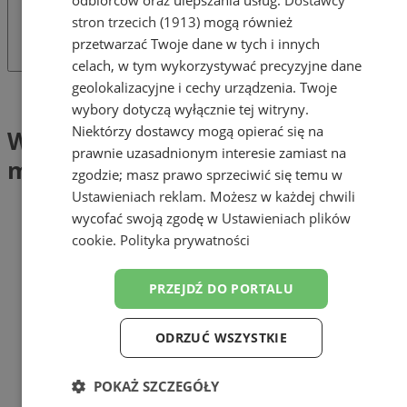
odbiorców oraz ulepszania usług.
Dostawcy
stron trzecich (1913)
mogą również
przetwarzać Twoje dane w tych i innych
celach, w tym wykorzystywać precyzyjne dane
geolokalizacyjne i cechy urządzenia. Twoje
Tag: Wiosenne spotkania z mieszkańcami
wybory dotyczą wyłącznie tej witryny.
Niektórzy dostawcy mogą opierać się na
Wiosenne spotkania z
prawnie uzasadnionym interesie zamiast na
mieszkańcami (1)
zgodzie; masz prawo sprzeciwić się temu w
Ustawieniach reklam
. Możesz w każdej chwili
wycofać swoją zgodę w
Ustawieniach plików
cookie
.
Polityka prywatności
PRZEJDŹ DO PORTALU
ODRZUĆ WSZYSTKIE
POKAŻ SZCZEGÓŁY