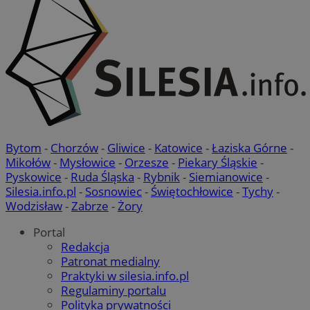
CookieScriptConsent
4 tygodnie 2 dni
CookieScript
swiony.pl
Bytom
-
Chorzów
-
Gliwice
-
Katowice
-
Łaziska Górne
-
Mikołów
-
Mysłowice
-
Orzesze
-
Piekary Śląskie
-
Pyskowice
-
Ruda Śląska
-
Rybnik
-
Siemianowice
-
Silesia.info.pl
-
Sosnowiec
-
Świętochłowice
-
Tychy
-
Wodzisław
-
Zabrze
-
Żory
Polityce
VISITOR_PRIVACY_METADATA
5 miesięcy 4
YouTube
prywatności Google
tygodnie
.youtube.com
Portal
Redakcja
Patronat medialny
Praktyki w silesia.info.pl
Regulaminy portalu
Polityka prywatności