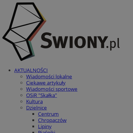
AKTUALNOŚCI
Wiadomości lokalne
Ciekawe artykuły
Wiadomości sportowe
OSiR "Skałka"
Kultura
Dzielnice
Centrum
Chropaczów
Lipiny
Piaśniki