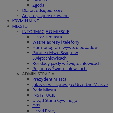
Zgoda
Dla przedsiębiorców
Artykuły sponsorowane
KRYMINALNE
MIASTO
INFORMACJE O MIEŚCIE
Historia miasta
Ważne adresy i telefony
Harmonogram wywozu odpadów
Parafie i Msze Święte w
Świętochłowicach
Rozkłady jazdy w Świętochłowicach
Pogoda w Świętochłowicach
ADMINISTRACJA
Prezydent Miasta
Jak załatwić sprawę w Urzędzie Miasta?
Rada Miasta
INSTYTUCJE
Urząd Stanu Cywilnego
OPS
Urząd Pracy