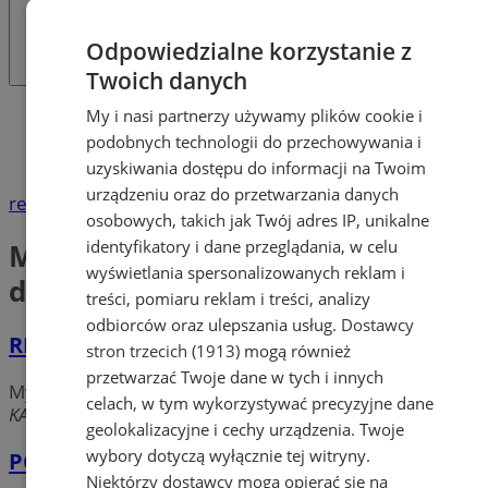
Odpowiedzialne korzystanie z
Twoich danych
Katalog firm
My i nasi partnerzy używamy plików cookie i
Motoryzacja
podobnych technologii do przechowywania i
Myjnie samochodowe, auto detailing
uzyskiwania dostępu do informacji na Twoim
urządzeniu oraz do przetwarzania danych
reklama
osobowych, takich jak Twój adres IP, unikalne
identyfikatory i dane przeglądania, w celu
Myjnie samochodowe, auto
wyświetlania spersonalizowanych reklam i
detailing
treści, pomiaru reklam i treści, analizy
odbiorców oraz ulepszania usług.
Dostawcy
RĘCZNA MYJNIA SAMOCHODOWA
stron trzecich (1913)
mogą również
przetwarzać Twoje dane w tych i innych
Myjnie samochodowe, auto detailing
celach, w tym wykorzystywać precyzyjne dane
KATOWICKA, 41-600 Świętochłowice
geolokalizacyjne i cechy urządzenia. Twoje
wybory dotyczą wyłącznie tej witryny.
PC Detailing
Niektórzy dostawcy mogą opierać się na