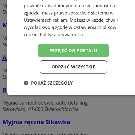
Myjnie samochodowe, auto detailing
prawnie uzasadnionym interesie zamiast na
Dworcowa, 41-600 Świętochłowice
zgodzie; masz prawo sprzeciwić się temu w
Ustawieniach reklam
. Możesz w każdej chwili
Myjnia samochodowa Ares
wycofać swoją zgodę w
Ustawieniach plików
cookie
.
Polityka prywatności
Myjnie samochodowe, auto detailing
Nowa, 41-600 Świętochłowice
PRZEJDŹ DO PORTALU
Auto Myjnia Perfekt. Piotrowski Sebastian
ODRZUĆ WSZYSTKIE
Myjnie samochodowe, auto detailing
Łagiewnicka, 41-608 Świętochłowice
POKAŻ SZCZEGÓŁY
Ręczna myjnia samochodowa i lakiernia
Niezbędne
Wydajność
Targetowanie
Myjnie samochodowe, auto detailing
Katowicka, 41-600 Świętochłowice
Funkcjonalność
Niesklasyfikowane
Myjnia ręczna Sikawka
Myjnie samochodowe, auto detailing