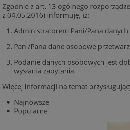
Zgodnie z art. 13 ogólnego rozporządze
openstat_1gz8lx8d
z 04.05.2016) informuję, iż:
_ga_DEDM2KCVWQ
_ga
Administratorem Pani/Pana danych 
VISITOR_INFO1_LIV
Pani/Pana dane osobowe przetwarzan
Podanie danych osobowych jest do
_clsk
ustat_6nfvwhmzau
wysłania zapytania.
_clsk
Więcej informacji na temat przysługuj
MUID
Najnowsze
FCCDCF
Popularne
__eoi