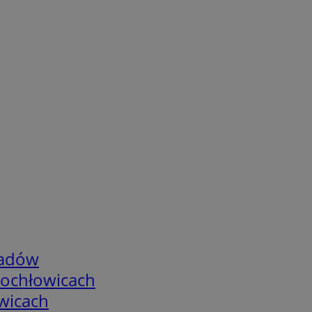
adów
tochłowicach
wicach