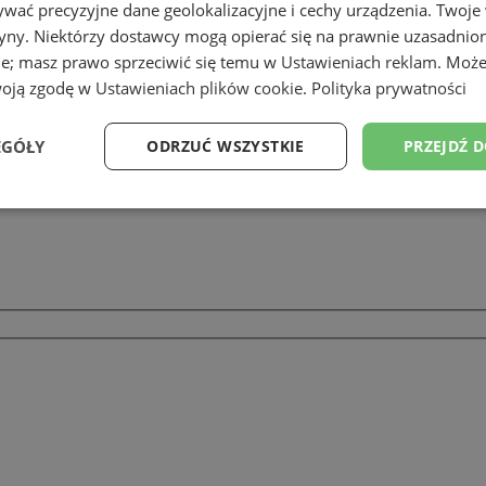
wać precyzyjne dane geolokalizacyjne i cechy urządzenia. Twoje
tryny. Niektórzy dostawcy mogą opierać się na prawnie uzasadnio
ie; masz prawo sprzeciwić się temu w
Ustawieniach reklam
. Może
woją zgodę w
Ustawieniach plików cookie
.
Polityka prywatności
EGÓŁY
ODRZUĆ WSZYSTKIE
PRZEJDŹ 
Wydajność
Targetowanie
Funkcjonalność
Ni
ezbędne
Wydajność
Targetowanie
Funkcjonalność
Niesklasyfikow
ie umożliwiają korzystanie z podstawowych funkcji strony internetowej, takich jak log
Bez niezbędnych plików cookie nie można prawidłowo korzystać ze strony internetowe
Provider
/
Okres
Opis
Domena
przechowywania