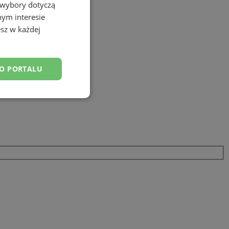
 wybory dotyczą
nym interesie
sz w każdej
DO PORTALU
esklasyfikowane
ane
owanie użytkownika i
j.