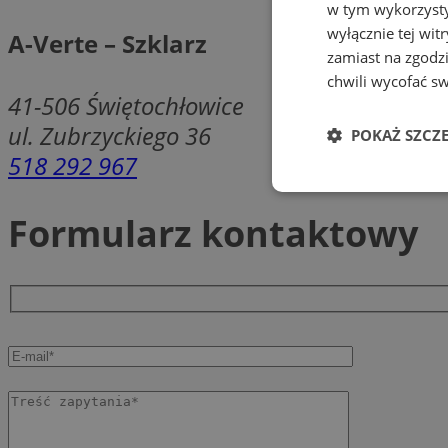
w tym wykorzysty
wyłącznie tej wi
A-Verte – Szklarz
zamiast na zgodz
chwili wycofać s
41-506
Świętochłowice
ul. Zubrzyckiego 36
POKAŻ SZCZ
518 292 967
Niezbędne
Formularz kontaktowy
Ni
Niezbędne pliki cook
zarządzanie kontem. 
Nazwa