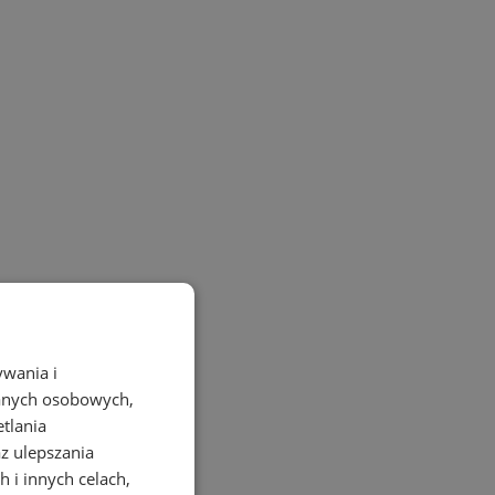
ywania i
danych osobowych,
etlania
az ulepszania
 i innych celach,