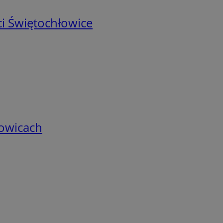
i Świętochłowice
łowicach