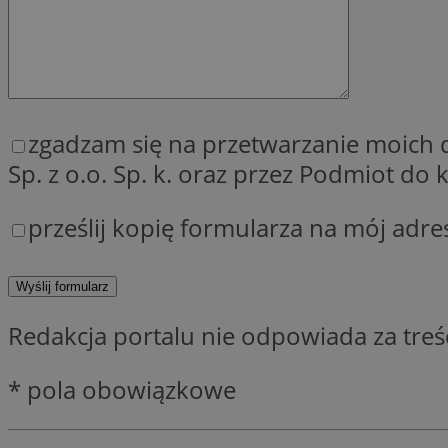
QeSessID
MvSessID
SessID
CookieScriptConse
zgadzam się na przetwarzanie moich
Sp. z o.o. Sp. k. oraz przez Podmiot d
VISITOR_PRIVACY_
prześlij kopię formularza na mój adre
Redakcja portalu nie odpowiada za tre
Nazwa
Nazwa
__Secure-YNID
Nazwa
* pola obowiązkowe
OAID
SRM_B