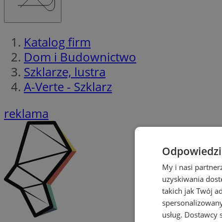
Katalog firm
Dom i Budownictwo
Szklarze, lustra
A-Verte - Szklarz
reklama
Odpowiedzia
My i nasi partne
uzyskiwania dost
takich jak Twój a
spersonalizowanyc
usług.
Dostawcy s