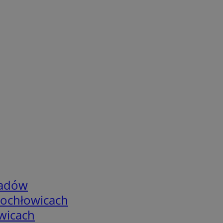
adów
tochłowicach
wicach