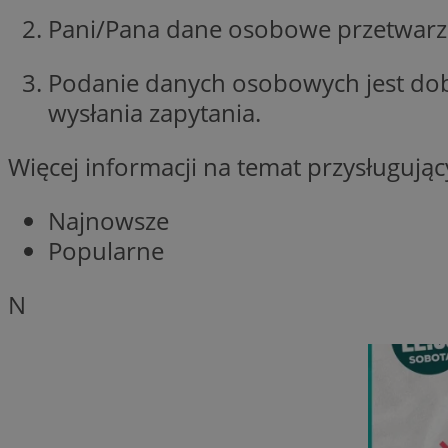
Pani/Pana dane osobowe przetwarzan
openstat_1gz8lx8d
_ga_DEDM2KCVWQ
Podanie danych osobowych jest do
_ga
wysłania zapytania.
VISITOR_INFO1_LIV
Więcej informacji na temat przysługuj
Najnowsze
_clsk
ustat_6nfvwhmzau
Popularne
_clsk
N
MUID
FCCDCF
__eoi