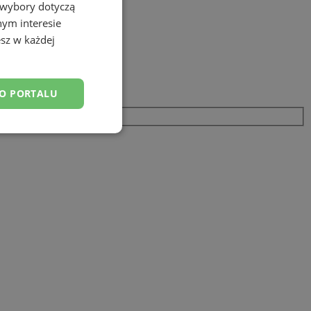
 wybory dotyczą
nym interesie
sz w każdej
DO PORTALU
esklasyfikowane
ane
owanie użytkownika i
j.