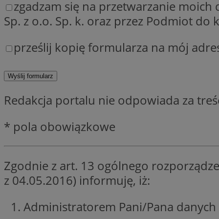
zgadzam się na przetwarzanie moich
QeSessID
Sp. z o.o. Sp. k. oraz przez Podmiot d
MvSessID
SessID
prześlij kopię formularza na mój adre
CookieScriptConse
VISITOR_PRIVACY_
Redakcja portalu nie odpowiada za tre
* pola obowiązkowe
Zgodnie z art. 13 ogólnego rozporządze
Nazwa
Nazwa
z 04.05.2016) informuję, iż:
__Secure-YNID
Nazwa
OAID
SRM_B
Administratorem Pani/Pana danych 