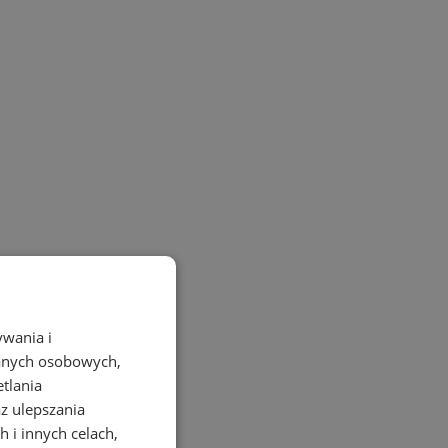
ywania i
danych osobowych,
etlania
az ulepszania
 i innych celach,