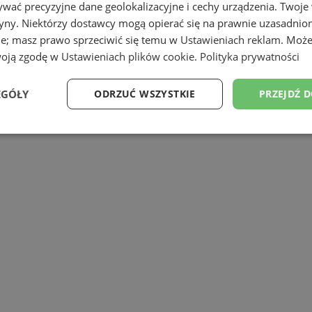
wać precyzyjne dane geolokalizacyjne i cechy urządzenia. Twoje
tryny. Niektórzy dostawcy mogą opierać się na prawnie uzasadnio
ie; masz prawo sprzeciwić się temu w
Ustawieniach reklam
. Może
woją zgodę w
Ustawieniach plików cookie
.
Polityka prywatności
EGÓŁY
ODRZUĆ WSZYSTKIE
PRZEJDŹ 
Wydajność
Targetowanie
Funkcjonalność
Ni
ezbędne
Wydajność
Targetowanie
Funkcjonalność
Niesklasyfikow
ie umożliwiają korzystanie z podstawowych funkcji strony internetowej, takich jak log
Bez niezbędnych plików cookie nie można prawidłowo korzystać ze strony internetowe
Provider
/
Okres
Opis
Domena
przechowywania