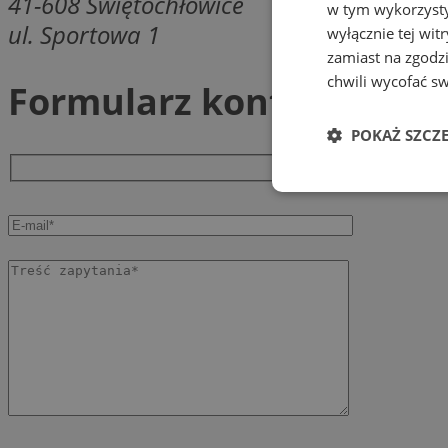
41-608
Świętochłowice
w tym wykorzysty
ul. Sportowa 1
wyłącznie tej wi
zamiast na zgodz
chwili wycofać s
Formularz kontaktowy
POKAŻ SZCZ
Niezbędne
Ni
Niezbędne pliki cook
zarządzanie kontem. 
Nazwa