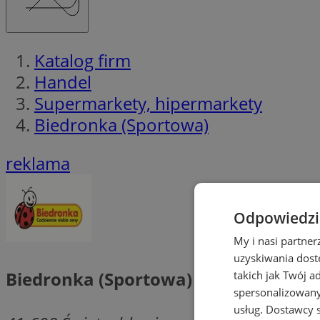
Katalog firm
Handel
Supermarkety, hipermarkety
Biedronka (Sportowa)
reklama
Odpowiedzia
My i nasi partne
uzyskiwania dost
Biedronka (Sportowa)
takich jak Twój a
spersonalizowanyc
usług.
Dostawcy s