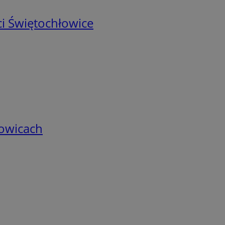
i Świętochłowice
łowicach