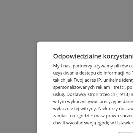
Odpowiedzialne korzystan
My i nasi partnerzy używamy plików c
uzyskiwania dostępu do informacji na
takich jak Twój adres IP, unikalne iden
spersonalizowanych reklam i treści, po
usług.
Dostawcy stron trzecich (1913)
m
w tym wykorzystywać precyzyjne dane 
wyłącznie tej witryny. Niektórzy dost
zamiast na zgodzie; masz prawo sprze
chwili wycofać swoją zgodę w
Ustawien