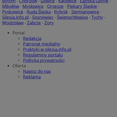
Bytom
-
Chorzów
-
Gliwice
-
Katowice
-
Łaziska Górne
-
Mikołów
-
Mysłowice
-
Orzesze
-
Piekary Śląskie
-
Pyskowice
-
Ruda Śląska
-
Rybnik
-
Siemianowice
-
Silesia.info.pl
-
Sosnowiec
-
Świętochłowice
-
Tychy
-
Wodzisław
-
Zabrze
-
Żory
Portal
Redakcja
Patronat medialny
Praktyki w silesia.info.pl
Regulaminy portalu
Polityka prywatności
Oferta
Napisz do nas
Reklama