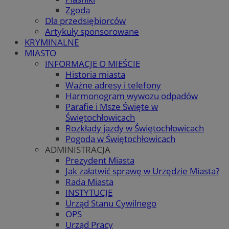
Zgoda
Dla przedsiębiorców
Artykuły sponsorowane
KRYMINALNE
MIASTO
INFORMACJE O MIEŚCIE
Historia miasta
Ważne adresy i telefony
Harmonogram wywozu odpadów
Parafie i Msze Święte w
Świętochłowicach
Rozkłady jazdy w Świętochłowicach
Pogoda w Świętochłowicach
ADMINISTRACJA
Prezydent Miasta
Jak załatwić sprawę w Urzędzie Miasta?
Rada Miasta
INSTYTUCJE
Urząd Stanu Cywilnego
OPS
Urząd Pracy