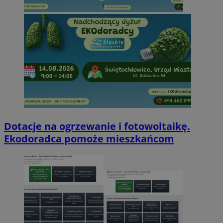
Dotacje na ogrzewanie i fotowoltaikę.
Ekodoradca pomoże mieszkańcom