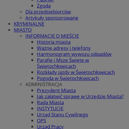
Zgoda
Dla przedsiębiorców
Artykuły sponsorowane
KRYMINALNE
MIASTO
INFORMACJE O MIEŚCIE
Historia miasta
Ważne adresy i telefony
Harmonogram wywozu odpadów
Parafie i Msze Święte w
Świętochłowicach
Rozkłady jazdy w Świętochłowicach
Pogoda w Świętochłowicach
ADMINISTRACJA
Prezydent Miasta
Jak załatwić sprawę w Urzędzie Miasta?
Rada Miasta
INSTYTUCJE
Urząd Stanu Cywilnego
OPS
Urząd Pracy