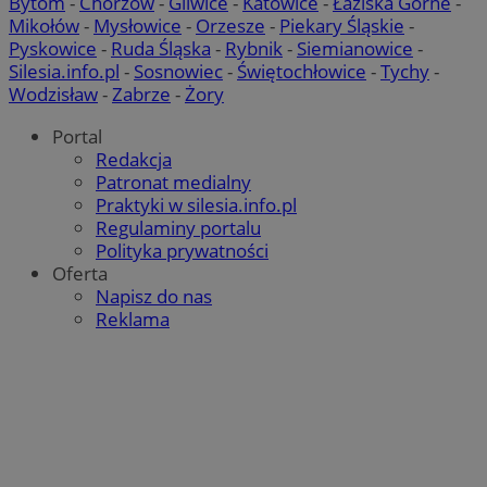
Bytom
-
Chorzów
-
Gliwice
-
Katowice
-
Łaziska Górne
-
Mikołów
-
Mysłowice
-
Orzesze
-
Piekary Śląskie
-
Pyskowice
-
Ruda Śląska
-
Rybnik
-
Siemianowice
-
Silesia.info.pl
-
Sosnowiec
-
Świętochłowice
-
Tychy
-
Wodzisław
-
Zabrze
-
Żory
Portal
Redakcja
Patronat medialny
Praktyki w silesia.info.pl
Regulaminy portalu
Polityka prywatności
Oferta
Napisz do nas
Reklama