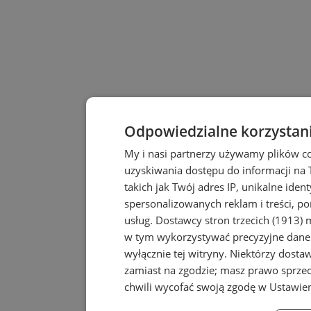
Odpowiedzialne korzystan
My i nasi partnerzy używamy plików c
uzyskiwania dostępu do informacji na
takich jak Twój adres IP, unikalne iden
spersonalizowanych reklam i treści, po
usług.
Dostawcy stron trzecich (1913)
m
w tym wykorzystywać precyzyjne dane 
wyłącznie tej witryny. Niektórzy dost
zamiast na zgodzie; masz prawo sprze
chwili wycofać swoją zgodę w
Ustawien