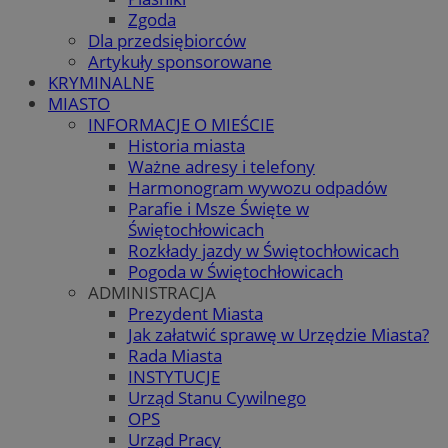
Zgoda
Dla przedsiębiorców
Artykuły sponsorowane
KRYMINALNE
MIASTO
INFORMACJE O MIEŚCIE
Historia miasta
Ważne adresy i telefony
Harmonogram wywozu odpadów
Parafie i Msze Święte w
Świętochłowicach
Rozkłady jazdy w Świętochłowicach
Pogoda w Świętochłowicach
ADMINISTRACJA
Prezydent Miasta
Jak załatwić sprawę w Urzędzie Miasta?
Rada Miasta
INSTYTUCJE
Urząd Stanu Cywilnego
OPS
Urząd Pracy