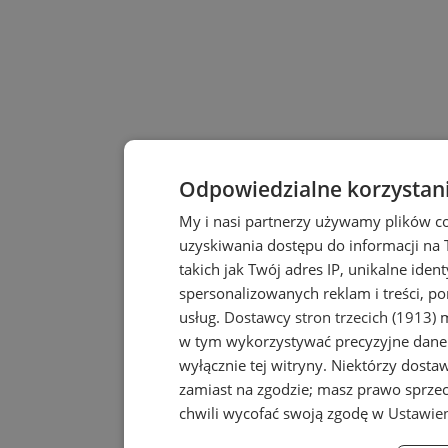
Odpowiedzialne korzystan
My i nasi partnerzy używamy plików c
uzyskiwania dostępu do informacji na
takich jak Twój adres IP, unikalne iden
spersonalizowanych reklam i treści, po
usług.
Dostawcy stron trzecich (1913)
m
w tym wykorzystywać precyzyjne dane 
wyłącznie tej witryny. Niektórzy dost
zamiast na zgodzie; masz prawo sprze
chwili wycofać swoją zgodę w
Ustawien