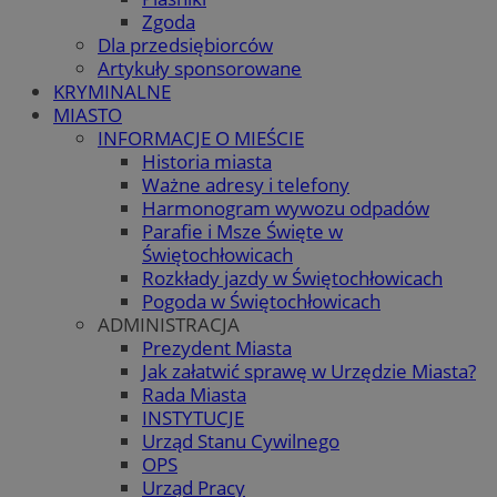
Zgoda
Dla przedsiębiorców
Artykuły sponsorowane
KRYMINALNE
MIASTO
INFORMACJE O MIEŚCIE
Historia miasta
Ważne adresy i telefony
Harmonogram wywozu odpadów
Parafie i Msze Święte w
Świętochłowicach
Rozkłady jazdy w Świętochłowicach
Pogoda w Świętochłowicach
ADMINISTRACJA
Prezydent Miasta
Jak załatwić sprawę w Urzędzie Miasta?
Rada Miasta
INSTYTUCJE
Urząd Stanu Cywilnego
OPS
Urząd Pracy