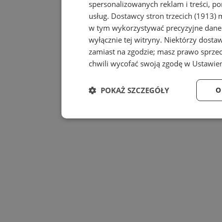
spersonalizowanych reklam i treści, po
usług.
Dostawcy stron trzecich (1913)
m
w tym wykorzystywać precyzyjne dane 
wyłącznie tej witryny. Niektórzy dost
zamiast na zgodzie; masz prawo sprze
chwili wycofać swoją zgodę w
Ustawien
POKAŻ SZCZEGÓŁY
O
Niezbędne
Wydajność
Niezbędne
Wydajność
Niezbędne pliki cookie umożliwiają korzystanie z
zarządzanie kontem. Bez niezbędnych plików cook