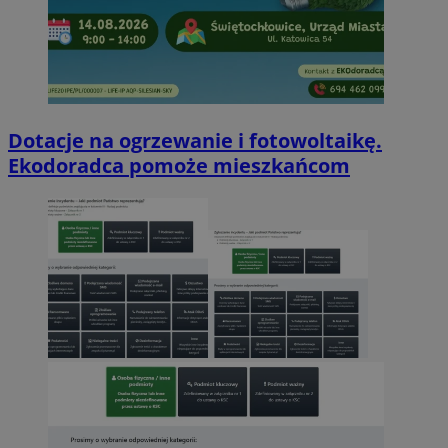
Dotacje na ogrzewanie i fotowoltaikę.
Ekodoradca pomoże mieszkańcom