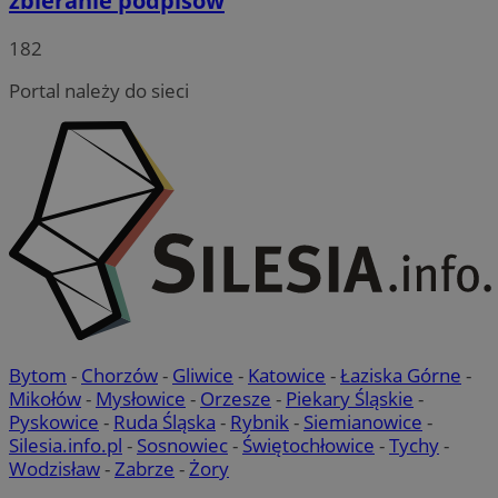
zbieranie podpisów
182
Portal należy do sieci
Bytom
-
Chorzów
-
Gliwice
-
Katowice
-
Łaziska Górne
-
Mikołów
-
Mysłowice
-
Orzesze
-
Piekary Śląskie
-
Pyskowice
-
Ruda Śląska
-
Rybnik
-
Siemianowice
-
Silesia.info.pl
-
Sosnowiec
-
Świętochłowice
-
Tychy
-
Wodzisław
-
Zabrze
-
Żory