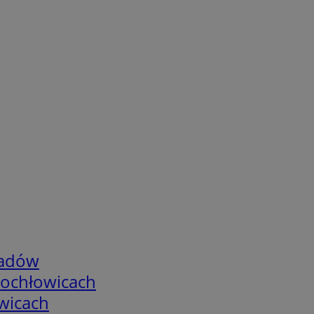
adów
tochłowicach
wicach