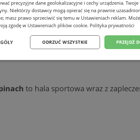
wać precyzyjne dane geolokalizacyjne i cechy urządzenia. Twoje
tryny. Niektórzy dostawcy mogą opierać się na prawnie uzasadnio
ie; masz prawo sprzeciwić się temu w
Ustawieniach reklam
. Może
woją zgodę w
Ustawieniach plików cookie
.
Polityka prywatności
EGÓŁY
ODRZUĆ WSZYSTKIE
PRZEJDŹ 
Wydajność
Targetowanie
Funkcjonalność
Ni
pinach
to hala sportowa wraz z zapleczem
ezbędne
Wydajność
Targetowanie
Funkcjonalność
Niesklasyfikow
ie umożliwiają korzystanie z podstawowych funkcji strony internetowej, takich jak log
Bez niezbędnych plików cookie nie można prawidłowo korzystać ze strony internetowe
Provider
/
Okres
Opis
Domena
przechowywania