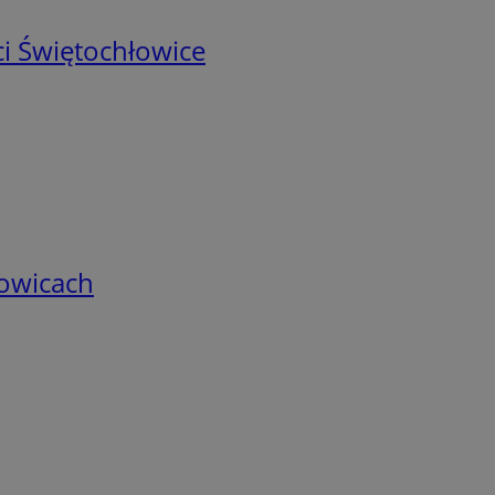
i Świętochłowice
łowicach