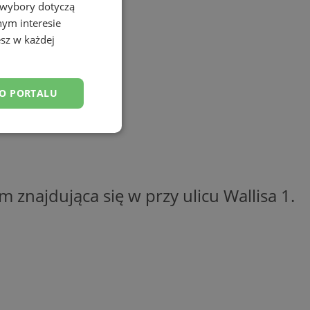
 wybory dotyczą
nym interesie
sz w każdej
DO PORTALU
esklasyfikowane
 znajdująca się w przy ulicu Wallisa 1.
ane
owanie użytkownika i
j.