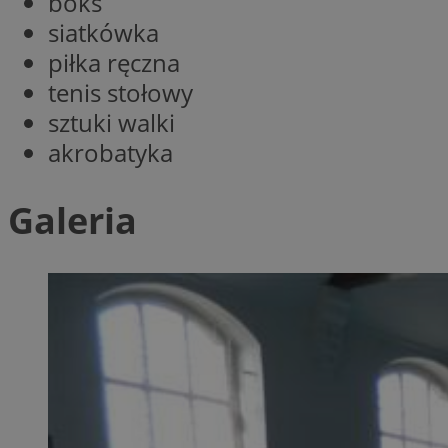
boks
QeSessID
siatkówka
MvSessID
piłka ręczna
SessID
tenis stołowy
CookieScriptConse
sztuki walki
akrobatyka
VISITOR_PRIVACY_
Galeria
Nazwa
Nazwa
__Secure-YNID
Nazwa
OAID
SRM_B