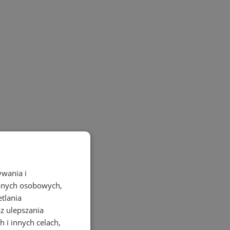
ywania i
danych osobowych,
etlania
az ulepszania
 i innych celach,