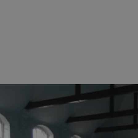
swiony.pl
1 rok
Ten plik cookie przechowuje identyfik
swiony.pl
1 rok
Ten plik cookie przechowuje identyfik
swiony.pl
1 rok
Ten plik cookie przechowuje identyfik
nt
4 tygodnie 2 dni
Ten plik cookie jest używany przez 
CookieScript
Script.com do zapamiętywania prefe
swiony.pl
zgody użytkownika na pliki cookie. J
aby baner cookie Cookie-Script.com 
METADATA
5 miesięcy 4
Ten plik cookie przechowuje informa
YouTube
tygodnie
użytkownika oraz jego preferencjac
.youtube.com
prywatności podczas korzystania z wi
wybory dotyczące polityki prywatnoś
zgody, zapewniając ich przestrzegan
wizytach. Dzięki temu użytkownik 
konfigurować swoich preferencji, co
zgodność z regulacjami ochrony dan
Polityce prywatności Google
Provider
/
Domena
Okres przechowywania
Provider
/
Okres
Opis
.youtube.com
5 miesięcy 4 tygodnie
Domena
przechowywania
Provider
/
Okres
Opis
Domena
przechowywania
1 rok
Powiązany z platformą reklamową banerów
OpenX
wydawców. Rejestruje, czy zostały wyświetl
Technologies
1 rok
Jest to własny plik co
Microsoft
reklamy. Podobno używane tylko do zwiększ
który zapewnia prawid
Inc.
Corporation
a nie do kierowania na użytkowników. Jako 
witryny.
reklama.silnet.pl
.c.bing.com