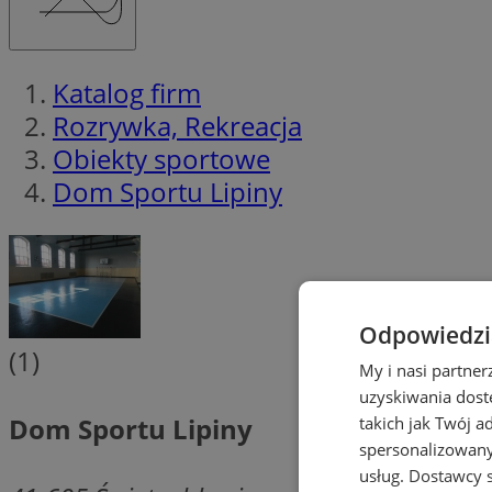
Katalog firm
Rozrywka, Rekreacja
Obiekty sportowe
Dom Sportu Lipiny
Odpowiedzia
(1)
My i nasi partne
uzyskiwania dost
Dom Sportu Lipiny
takich jak Twój a
spersonalizowanyc
usług.
Dostawcy s