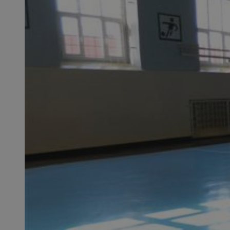
openstat_1gz8lx8d
_ga_DEDM2KCVWQ
_ga
VISITOR_INFO1_LIV
_clsk
ustat_6nfvwhmzau
_clsk
MUID
FCCDCF
__eoi