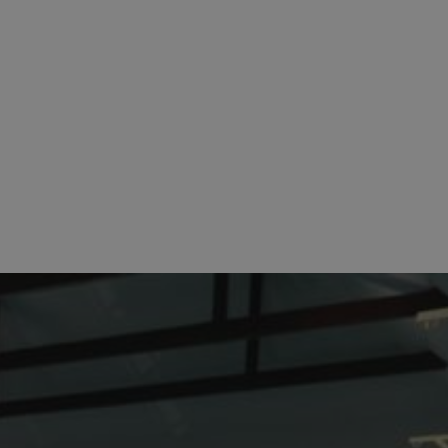
ator sesji.
ator sesji.
ator sesji.
usługę Cookie-
rencji dotyczących
est to konieczne,
działał poprawnie.
cje o zgodzie
h dotyczących
tryny. Rejestruje
ci i ustawień
ie w kolejnych
nie musi ponownie
 zwiększa wygodę i
ych.
Opis
 OpenX dla
one określone
okie Microsoft MSN,
enia skuteczności,
łowe działanie tej
plik cookie