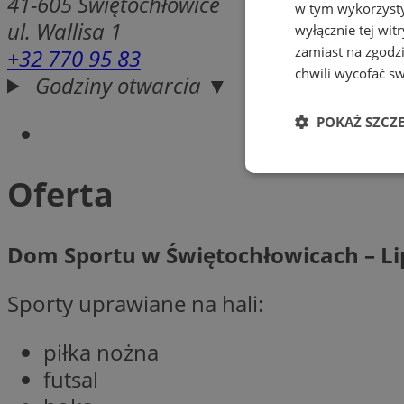
41-605
Świętochłowice
w tym wykorzysty
ul. Wallisa 1
wyłącznie tej wi
zamiast na zgodz
+32 770 95 83
chwili wycofać s
Godziny otwarcia ▼
POKAŻ SZCZ
Niezbędne
Oferta
Dom Sportu w Świętochłowicach – Li
Sporty uprawiane na hali:
Ni
Niezbędne pliki cook
piłka nożna
zarządzanie kontem. 
futsal
Nazwa