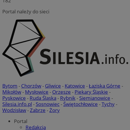
182
Portal należy do sieci
Bytom
-
Chorzów
-
Gliwice
-
Katowice
-
Łaziska Górne
-
Mikołów
-
Mysłowice
-
Orzesze
-
Piekary Śląskie
-
Pyskowice
-
Ruda Śląska
-
Rybnik
-
Siemianowice
-
Silesia.info.pl
-
Sosnowiec
-
Świętochłowice
-
Tychy
-
Wodzisław
-
Zabrze
-
Żory
Portal
Redakcja