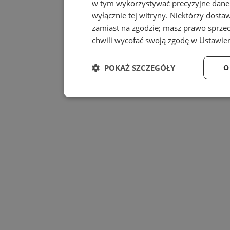
w tym wykorzystywać precyzyjne dane 
wyłącznie tej witryny. Niektórzy dost
zamiast na zgodzie; masz prawo sprze
chwili wycofać swoją zgodę w
Ustawien
POKAŻ SZCZEGÓŁY
O
Niezbędne
Wydajność
Niezbędne
Wydajność
Niezbędne pliki cookie umożliwiają korzystanie z
zarządzanie kontem. Bez niezbędnych plików cook
Provider
/
Nazwa
Domena