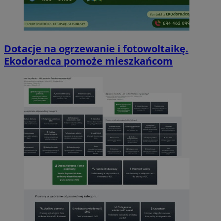
Dotacje na ogrzewanie i fotowoltaikę.
Ekodoradca pomoże mieszkańcom