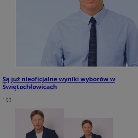
Są już nieoficjalne wyniki wyborów w
Świętochłowicach
193