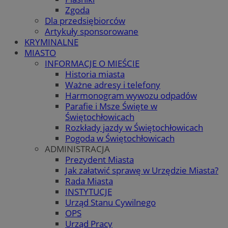
Zgoda
Dla przedsiębiorców
Artykuły sponsorowane
KRYMINALNE
MIASTO
INFORMACJE O MIEŚCIE
Historia miasta
Ważne adresy i telefony
Harmonogram wywozu odpadów
Parafie i Msze Święte w
Świętochłowicach
Rozkłady jazdy w Świętochłowicach
Pogoda w Świętochłowicach
ADMINISTRACJA
Prezydent Miasta
Jak załatwić sprawę w Urzędzie Miasta?
Rada Miasta
INSTYTUCJE
Urząd Stanu Cywilnego
OPS
Urząd Pracy