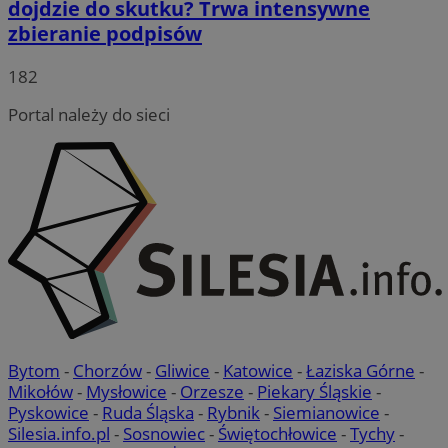
dojdzie do skutku? Trwa intensywne
zbieranie podpisów
182
Portal należy do sieci
Bytom
-
Chorzów
-
Gliwice
-
Katowice
-
Łaziska Górne
-
Mikołów
-
Mysłowice
-
Orzesze
-
Piekary Śląskie
-
Pyskowice
-
Ruda Śląska
-
Rybnik
-
Siemianowice
-
Silesia.info.pl
-
Sosnowiec
-
Świętochłowice
-
Tychy
-