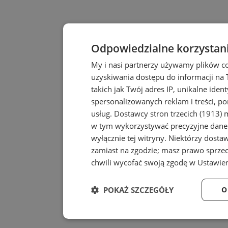
Odpowiedzialne korzystan
My i nasi partnerzy używamy plików c
uzyskiwania dostępu do informacji na
takich jak Twój adres IP, unikalne iden
spersonalizowanych reklam i treści, po
usług.
Dostawcy stron trzecich (1913)
m
w tym wykorzystywać precyzyjne dane 
wyłącznie tej witryny. Niektórzy dost
zamiast na zgodzie; masz prawo sprze
chwili wycofać swoją zgodę w
Ustawien
POKAŻ SZCZEGÓŁY
O
Niezbędne
Wydajność