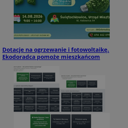
Dotacje na ogrzewanie i fotowoltaikę.
Ekodoradca pomoże mieszkańcom