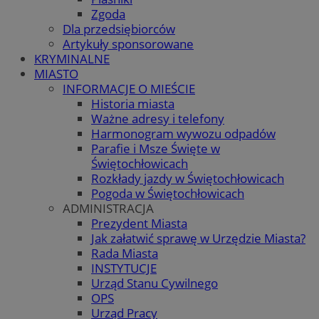
Zgoda
Dla przedsiębiorców
Artykuły sponsorowane
KRYMINALNE
MIASTO
INFORMACJE O MIEŚCIE
Historia miasta
Ważne adresy i telefony
Harmonogram wywozu odpadów
Parafie i Msze Święte w
Świętochłowicach
Rozkłady jazdy w Świętochłowicach
Pogoda w Świętochłowicach
ADMINISTRACJA
Prezydent Miasta
Jak załatwić sprawę w Urzędzie Miasta?
Rada Miasta
INSTYTUCJE
Urząd Stanu Cywilnego
OPS
Urząd Pracy