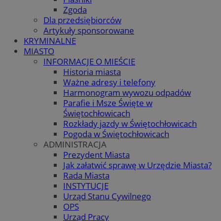
Zgoda
Dla przedsiębiorców
Artykuły sponsorowane
KRYMINALNE
MIASTO
INFORMACJE O MIEŚCIE
Historia miasta
Ważne adresy i telefony
Harmonogram wywozu odpadów
Parafie i Msze Święte w
Świętochłowicach
Rozkłady jazdy w Świętochłowicach
Pogoda w Świętochłowicach
ADMINISTRACJA
Prezydent Miasta
Jak załatwić sprawę w Urzędzie Miasta?
Rada Miasta
INSTYTUCJE
Urząd Stanu Cywilnego
OPS
Urząd Pracy