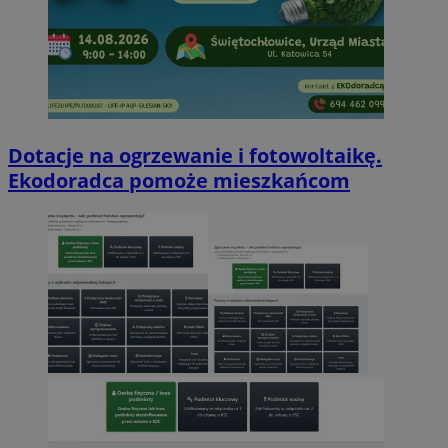
Dotacje na ogrzewanie i fotowoltaikę.
Ekodoradca pomoże mieszkańcom