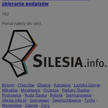
zbieranie podpisów
182
Portal należy do sieci
Bytom
-
Chorzów
-
Gliwice
-
Katowice
-
Łaziska Górne
-
Mikołów
-
Mysłowice
-
Orzesze
-
Piekary Śląskie
-
Pyskowice
-
Ruda Śląska
-
Rybnik
-
Siemianowice
-
Silesia.info.pl
-
Sosnowiec
-
Świętochłowice
-
Tychy
-
Wodzisław
-
Zabrze
-
Żory