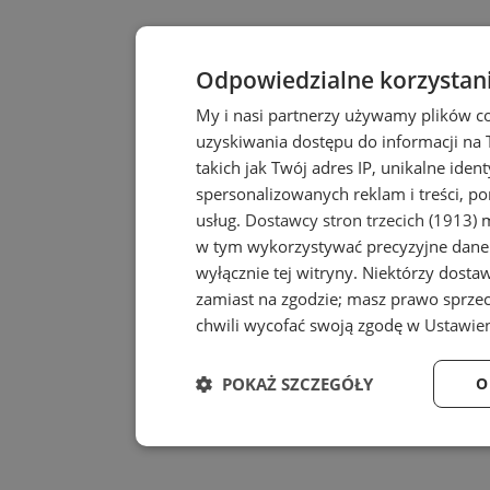
Odpowiedzialne korzystan
My i nasi partnerzy używamy plików c
uzyskiwania dostępu do informacji na
takich jak Twój adres IP, unikalne iden
spersonalizowanych reklam i treści, po
usług.
Dostawcy stron trzecich (1913)
m
w tym wykorzystywać precyzyjne dane 
wyłącznie tej witryny. Niektórzy dost
zamiast na zgodzie; masz prawo sprze
chwili wycofać swoją zgodę w
Ustawien
POKAŻ SZCZEGÓŁY
O
Niezbędne
Wydajność