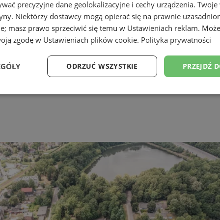
wać precyzyjne dane geolokalizacyjne i cechy urządzenia. Twoje
tryny. Niektórzy dostawcy mogą opierać się na prawnie uzasadnio
gel
ie; masz prawo sprzeciwić się temu w
Ustawieniach reklam
. Może
woją zgodę w
Ustawieniach plików cookie
.
Polityka prywatności
EGÓŁY
ODRZUĆ WSZYSTKIE
PRZEJDŹ 
e
Wydajność
Targetowanie
Fu
Niezbędne
Wydajność
Targetowanie
Funkcjonalność
ie umożliwiają korzystanie z podstawowych funkcji strony internetowej, takich jak log
Bez niezbędnych plików cookie nie można prawidłowo korzystać ze strony internetowe
Okres
Provider
/
Domena
Opis
przechowywania