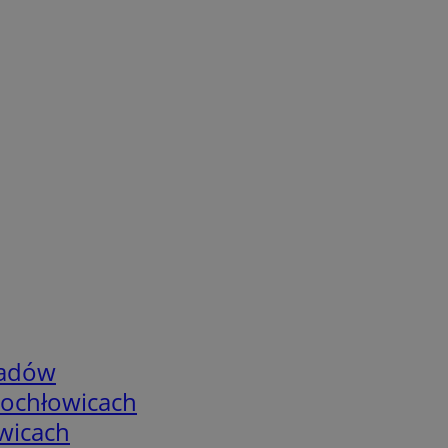
adów
tochłowicach
wicach