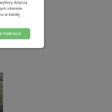
 wybory dotyczą
nym interesie
sz w każdej
DO PORTALU
nkcjonalność
owanie użytkownika i
j.