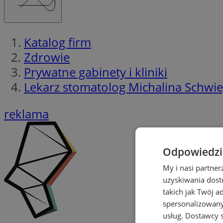
Katalog firm
Zdrowie
Prywatne gabinety i kliniki
Lekarz stomatolog Michalina Schwie
reklama
Odpowiedzia
My i nasi partne
uzyskiwania dost
takich jak Twój a
spersonalizowanyc
usług.
Dostawcy s