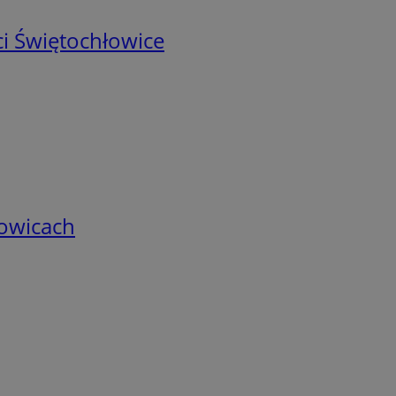
i Świętochłowice
łowicach