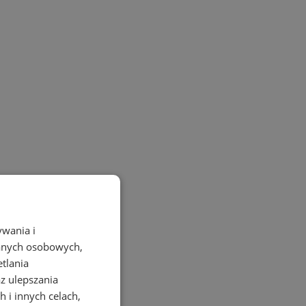
ywania i
danych osobowych,
etlania
az ulepszania
 i innych celach,