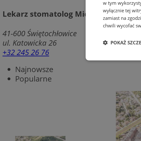
w tym wykorzysty
wyłącznie tej wi
Lekarz stomatolog Michalina Schwie
zamiast na zgodz
chwili wycofać s
41-600
Świętochłowice
ul. Katowicka 26
POKAŻ SZCZ
+32 245 26 76
Niezbędn
Najnowsze
Popularne
Niezbędne pliki cook
zarządzanie kontem. 
Nazwa