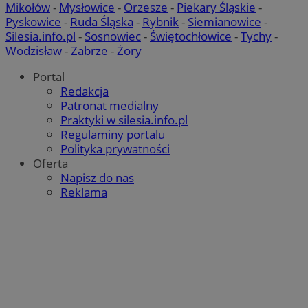
Mikołów
-
Mysłowice
-
Orzesze
-
Piekary Śląskie
-
Pyskowice
-
Ruda Śląska
-
Rybnik
-
Siemianowice
-
Silesia.info.pl
-
Sosnowiec
-
Świętochłowice
-
Tychy
-
Wodzisław
-
Zabrze
-
Żory
Portal
Redakcja
Patronat medialny
Praktyki w silesia.info.pl
Regulaminy portalu
Polityka prywatności
Oferta
Napisz do nas
Reklama