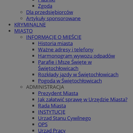
Zgoda
Dla przedsiębiorców
Artykuły sponsorowane
KRYMINALNE
MIASTO
INFORMACJE O MIEŚCIE
Historia miasta
Ważne adresy i telefony
Harmonogram wywozu odpadów
Parafie i Msze Święte w
Świętochłowicach
Rozkłady jazdy w Świętochłowicach
Pogoda w Świętochłowicach
ADMINISTRACJA
Prezydent Miasta
Jak załatwić sprawę w Urzędzie Miasta?
Rada Miasta
INSTYTUCJE
Urząd Stanu Cywilnego
OPS
Urząd Pracy