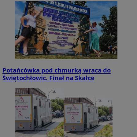
Potańcówka pod chmurką wraca do
Świętochłowic. Finał na Skałce