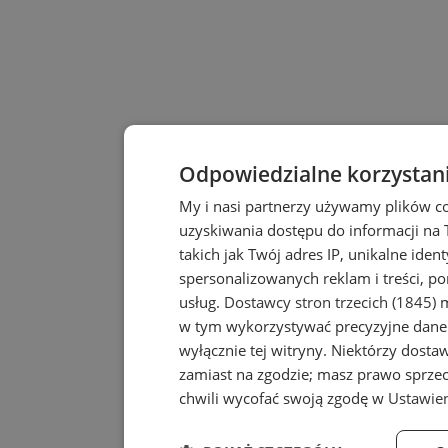
Odpowiedzialne korzystan
My i nasi partnerzy używamy plików c
uzyskiwania dostępu do informacji na
takich jak Twój adres IP, unikalne iden
spersonalizowanych reklam i treści, po
usług.
Dostawcy stron trzecich (1845)
m
w tym wykorzystywać precyzyjne dane 
wyłącznie tej witryny. Niektórzy dost
zamiast na zgodzie; masz prawo sprze
chwili wycofać swoją zgodę w
Ustawien