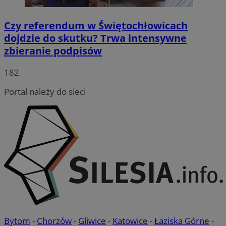
Czy referendum w Świętochłowicach
dojdzie do skutku? Trwa intensywne
zbieranie podpisów
182
Portal należy do sieci
Bytom
-
Chorzów
-
Gliwice
-
Katowice
-
Łaziska Górne
-