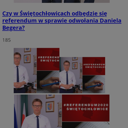
Czy w Świętochłowicach odbędzie się
referendum w sprawie odwołania Daniela
Begera?
185