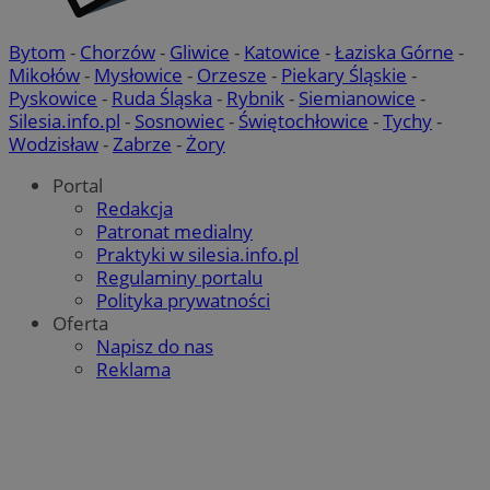
Bytom
-
Chorzów
-
Gliwice
-
Katowice
-
Łaziska Górne
-
Mikołów
-
Mysłowice
-
Orzesze
-
Piekary Śląskie
-
Pyskowice
-
Ruda Śląska
-
Rybnik
-
Siemianowice
-
Silesia.info.pl
-
Sosnowiec
-
Świętochłowice
-
Tychy
-
Wodzisław
-
Zabrze
-
Żory
Portal
Redakcja
Patronat medialny
Praktyki w silesia.info.pl
Regulaminy portalu
Polityka prywatności
Oferta
Napisz do nas
Reklama