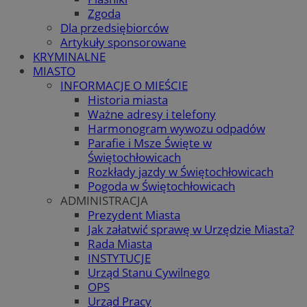
Zgoda
Dla przedsiębiorców
Artykuły sponsorowane
KRYMINALNE
MIASTO
INFORMACJE O MIEŚCIE
Historia miasta
Ważne adresy i telefony
Harmonogram wywozu odpadów
Parafie i Msze Święte w
Świętochłowicach
Rozkłady jazdy w Świętochłowicach
Pogoda w Świętochłowicach
ADMINISTRACJA
Prezydent Miasta
Jak załatwić sprawę w Urzędzie Miasta?
Rada Miasta
INSTYTUCJE
Urząd Stanu Cywilnego
OPS
Urząd Pracy