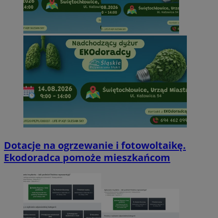
Dotacje na ogrzewanie i fotowoltaikę.
Ekodoradca pomoże mieszkańcom