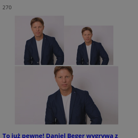
270
To już pewne! Daniel Beger wygrywa z