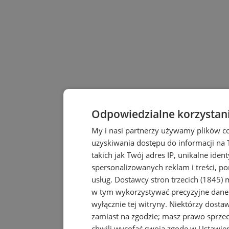
Odpowiedzialne korzystan
My i nasi partnerzy używamy plików c
uzyskiwania dostępu do informacji na
takich jak Twój adres IP, unikalne iden
spersonalizowanych reklam i treści, po
usług.
Dostawcy stron trzecich (1845)
m
w tym wykorzystywać precyzyjne dane 
wyłącznie tej witryny. Niektórzy dost
zamiast na zgodzie; masz prawo sprze
chwili wycofać swoją zgodę w
Ustawien