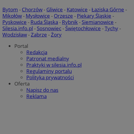
Bytom
-
Chorzów
-
Gliwice
-
Katowice
-
Łaziska Górne
-
Mikołów
-
Mysłowice
-
Orzesze
-
Piekary Śląskie
-
Pyskowice
-
Ruda Śląska
-
Rybnik
-
Siemianowice
-
Silesia.info.pl
-
Sosnowiec
-
Świętochłowice
-
Tychy
-
Wodzisław
-
Zabrze
-
Żory
Portal
Redakcja
Patronat medialny
Praktyki w silesia.info.pl
Regulaminy portalu
Polityka prywatności
Oferta
Napisz do nas
Reklama