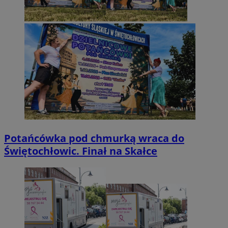
Potańcówka pod chmurką wraca do
Świętochłowic. Finał na Skałce