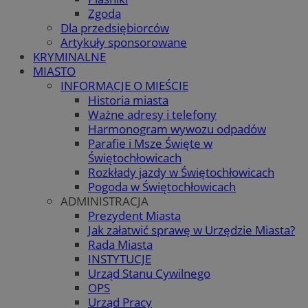
Zgoda
Dla przedsiębiorców
Artykuły sponsorowane
KRYMINALNE
MIASTO
INFORMACJE O MIEŚCIE
Historia miasta
Ważne adresy i telefony
Harmonogram wywozu odpadów
Parafie i Msze Święte w
Świętochłowicach
Rozkłady jazdy w Świętochłowicach
Pogoda w Świętochłowicach
ADMINISTRACJA
Prezydent Miasta
Jak załatwić sprawę w Urzędzie Miasta?
Rada Miasta
INSTYTUCJE
Urząd Stanu Cywilnego
OPS
Urząd Pracy