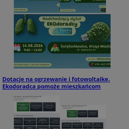
Dotacje na ogrzewanie i fotowoltaikę.
Ekodoradca pomoże mieszkańcom