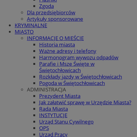
Zgoda
Dla przedsiębiorców
Artykuły sponsorowane
KRYMINALNE
MIASTO
INFORMACJE O MIEŚCIE
Historia miasta
Ważne adresy i telefony
Harmonogram wywozu odpadów
Parafie i Msze Święte w
Świętochłowicach
Rozkłady jazdy w Świętochłowicach
Pogoda w Świętochłowicach
ADMINISTRACJA
Prezydent Miasta
Jak załatwić sprawę w Urzędzie Miasta?
Rada Miasta
INSTYTUCJE
Urząd Stanu Cywilnego
OPS
Urząd Pracy