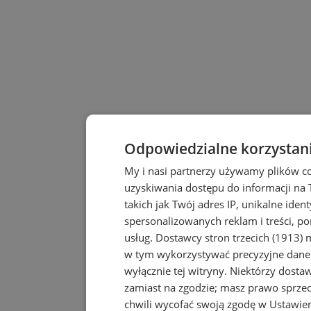
Odpowiedzialne korzystan
My i nasi partnerzy używamy plików c
uzyskiwania dostępu do informacji na
takich jak Twój adres IP, unikalne iden
spersonalizowanych reklam i treści, po
usług.
Dostawcy stron trzecich (1913)
m
w tym wykorzystywać precyzyjne dane 
wyłącznie tej witryny. Niektórzy dost
zamiast na zgodzie; masz prawo sprze
chwili wycofać swoją zgodę w
Ustawien