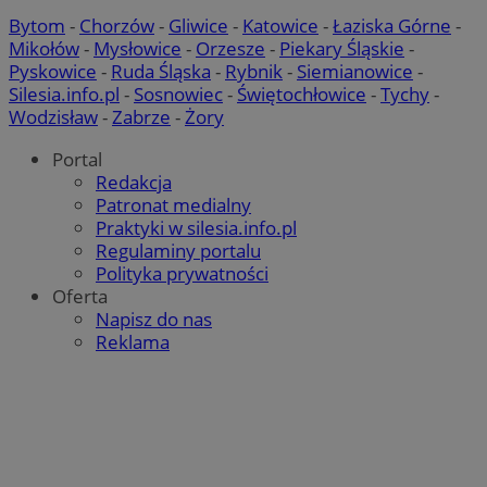
Bytom
-
Chorzów
-
Gliwice
-
Katowice
-
Łaziska Górne
-
Mikołów
-
Mysłowice
-
Orzesze
-
Piekary Śląskie
-
Pyskowice
-
Ruda Śląska
-
Rybnik
-
Siemianowice
-
Silesia.info.pl
-
Sosnowiec
-
Świętochłowice
-
Tychy
-
Wodzisław
-
Zabrze
-
Żory
Portal
Redakcja
Patronat medialny
Praktyki w silesia.info.pl
Regulaminy portalu
Polityka prywatności
Oferta
Napisz do nas
Reklama