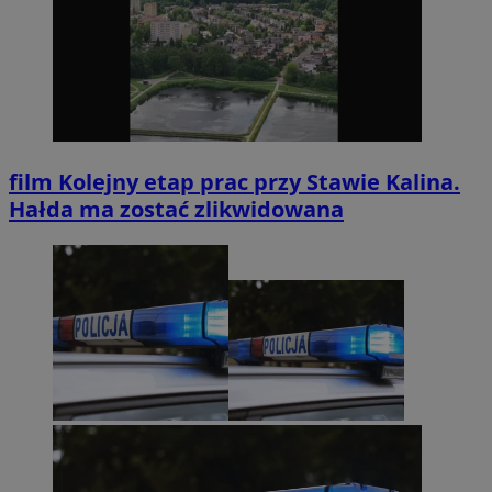
film
Kolejny etap prac przy Stawie Kalina.
Hałda ma zostać zlikwidowana