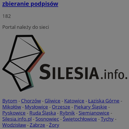
zbieranie podpisów
182
Portal należy do sieci
Bytom
-
Chorzów
-
Gliwice
-
Katowice
-
Łaziska Górne
-
Mikołów
-
Mysłowice
-
Orzesze
-
Piekary Śląskie
-
Pyskowice
-
Ruda Śląska
-
Rybnik
-
Siemianowice
-
Silesia.info.pl
-
Sosnowiec
-
Świętochłowice
-
Tychy
-
Wodzisław
-
Zabrze
-
Żory