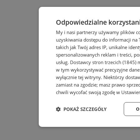
Odpowiedzialne korzystan
My i nasi partnerzy używamy plików c
uzyskiwania dostępu do informacji na
takich jak Twój adres IP, unikalne iden
spersonalizowanych reklam i treści, po
usług.
Dostawcy stron trzecich (1845)
m
w tym wykorzystywać precyzyjne dane 
wyłącznie tej witryny. Niektórzy dost
zamiast na zgodzie; masz prawo sprze
chwili wycofać swoją zgodę w
Ustawien
POKAŻ SZCZEGÓŁY
O
Niezbędne
Wydaj