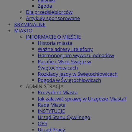
Zgoda
Dla przedsiębiorców
Artykuły sponsorowane
KRYMINALNE
MIASTO
INFORMACJE O MIEŚCIE
Historia miasta
Ważne adresy i telefony
Harmonogram wywozu odpadów
Parafie i Msze Święte w
Świętochłowicach
Rozkłady jazdy w Świętochłowicach
Pogoda w Świętochłowicach
ADMINISTRACJA
Prezydent Miasta
Jak załatwić sprawę w Urzędzie Miasta?
Rada Miasta
INSTYTUCJE
Urząd Stanu Cywilnego
OPS
Urząd Pracy