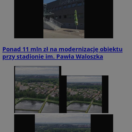
Ponad 11 mln zł na modernizację obiektu
przy stadionie im. Pawła Waloszka