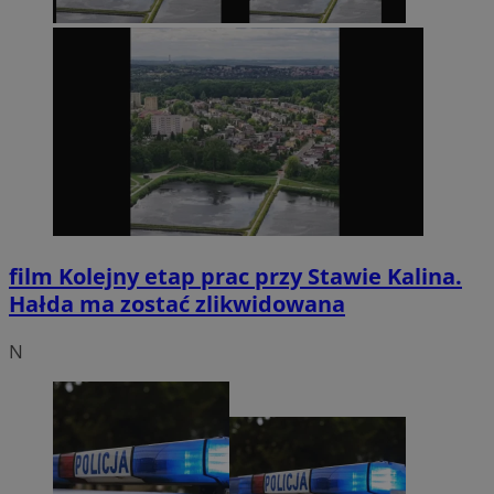
film
Kolejny etap prac przy Stawie Kalina.
Hałda ma zostać zlikwidowana
N