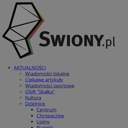
AKTUALNOŚCI
Wiadomości lokalne
Ciekawe artykuły
Wiadomości sportowe
OSiR "Skałka"
Kultura
Dzielnice
Centrum
Chropaczów
Lipiny
Piaśniki