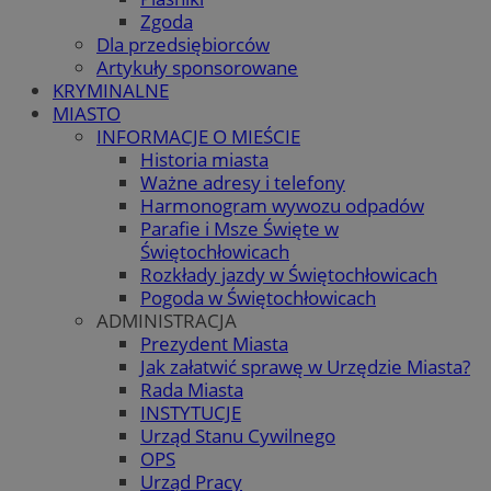
Zgoda
Dla przedsiębiorców
Artykuły sponsorowane
KRYMINALNE
MIASTO
INFORMACJE O MIEŚCIE
Historia miasta
Ważne adresy i telefony
Harmonogram wywozu odpadów
Parafie i Msze Święte w
Świętochłowicach
Rozkłady jazdy w Świętochłowicach
Pogoda w Świętochłowicach
ADMINISTRACJA
Prezydent Miasta
Jak załatwić sprawę w Urzędzie Miasta?
Rada Miasta
INSTYTUCJE
Urząd Stanu Cywilnego
OPS
Urząd Pracy