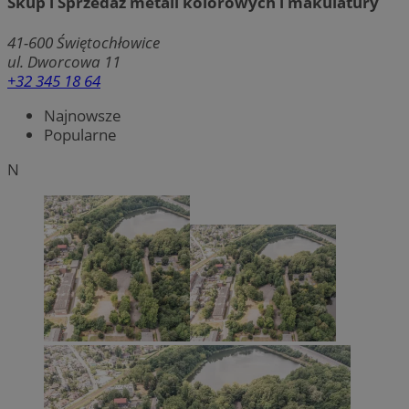
Skup i Sprzedaż metali kolorowych i makulatury
41-600
Świętochłowice
ul. Dworcowa 11
+32 345 18 64
Najnowsze
Popularne
N