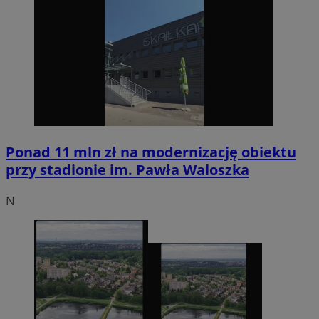
Ponad 11 mln zł na modernizację obiektu
przy stadionie im. Pawła Waloszka
N