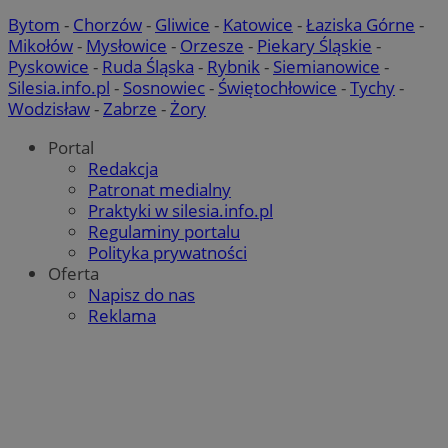
Bytom
-
Chorzów
-
Gliwice
-
Katowice
-
Łaziska Górne
-
Mikołów
-
Mysłowice
-
Orzesze
-
Piekary Śląskie
-
Pyskowice
-
Ruda Śląska
-
Rybnik
-
Siemianowice
-
Silesia.info.pl
-
Sosnowiec
-
Świętochłowice
-
Tychy
-
Wodzisław
-
Zabrze
-
Żory
Portal
Redakcja
Patronat medialny
Praktyki w silesia.info.pl
Regulaminy portalu
Polityka prywatności
Oferta
Napisz do nas
Reklama