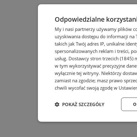
Odpowiedzialne korzystan
My i nasi partnerzy używamy plików c
uzyskiwania dostępu do informacji na
takich jak Twój adres IP, unikalne iden
spersonalizowanych reklam i treści, po
usług.
Dostawcy stron trzecich (1845)
m
w tym wykorzystywać precyzyjne dane 
wyłącznie tej witryny. Niektórzy dost
zamiast na zgodzie; masz prawo sprze
chwili wycofać swoją zgodę w
Ustawien
POKAŻ SZCZEGÓŁY
O
Niezbędne
Wydaj