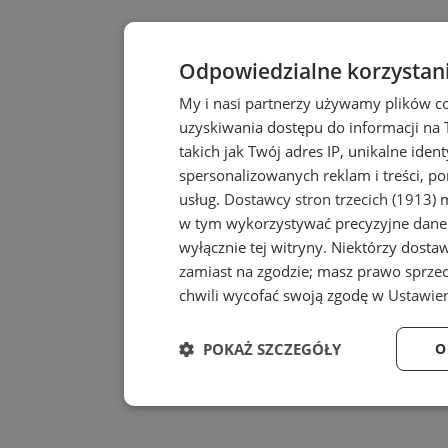
Odpowiedzialne korzystan
My i nasi partnerzy używamy plików c
uzyskiwania dostępu do informacji na
takich jak Twój adres IP, unikalne iden
spersonalizowanych reklam i treści, po
usług.
Dostawcy stron trzecich (1913)
m
w tym wykorzystywać precyzyjne dane 
wyłącznie tej witryny. Niektórzy dost
zamiast na zgodzie; masz prawo sprze
chwili wycofać swoją zgodę w
Ustawien
POKAŻ SZCZEGÓŁY
O
Niezbędne
Wydajność