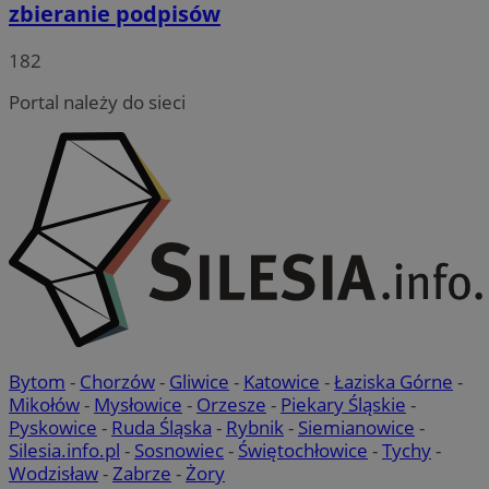
zbieranie podpisów
182
Portal należy do sieci
Bytom
-
Chorzów
-
Gliwice
-
Katowice
-
Łaziska Górne
-
Mikołów
-
Mysłowice
-
Orzesze
-
Piekary Śląskie
-
Pyskowice
-
Ruda Śląska
-
Rybnik
-
Siemianowice
-
Silesia.info.pl
-
Sosnowiec
-
Świętochłowice
-
Tychy
-
Wodzisław
-
Zabrze
-
Żory