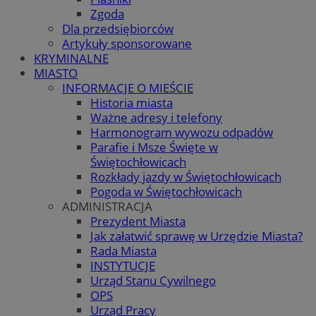
Zgoda
Dla przedsiębiorców
Artykuły sponsorowane
KRYMINALNE
MIASTO
INFORMACJE O MIEŚCIE
Historia miasta
Ważne adresy i telefony
Harmonogram wywozu odpadów
Parafie i Msze Święte w
Świętochłowicach
Rozkłady jazdy w Świętochłowicach
Pogoda w Świętochłowicach
ADMINISTRACJA
Prezydent Miasta
Jak załatwić sprawę w Urzędzie Miasta?
Rada Miasta
INSTYTUCJE
Urząd Stanu Cywilnego
OPS
Urząd Pracy