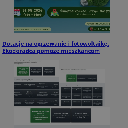
Dotacje na ogrzewanie i fotowoltaikę.
Ekodoradca pomoże mieszkańcom