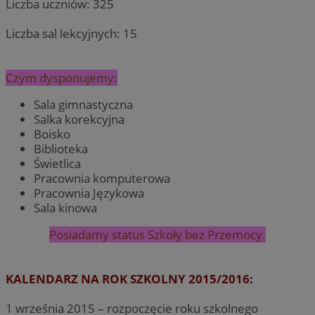
Liczba uczniów: 325
Liczba sal lekcyjnych: 15
Czym dysponujemy:
Sala gimnastyczna
Salka korekcyjna
Boisko
Biblioteka
Świetlica
Pracownia komputerowa
Pracownia Językowa
Sala kinowa
Posiadamy status Szkoły bez Przemocy.
KALENDARZ NA ROK SZKOLNY 2015/2016:
1 września 2015 – rozpoczęcie roku szkolnego