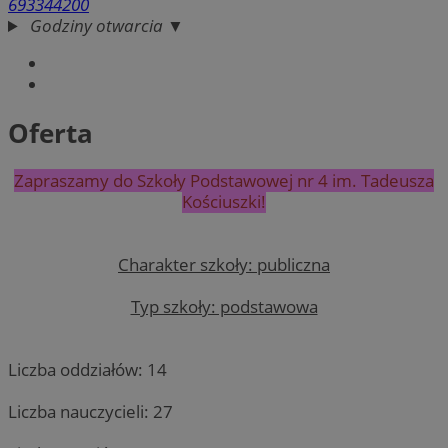
693344200
Godziny otwarcia ▼
Oferta
Zapraszamy do Szkoły Podstawowej nr 4 im. Tadeusza
Kościuszki!
Charakter szkoły: publiczna
Typ szkoły: podstawowa
Liczba oddziałów: 14
Liczba nauczycieli: 27