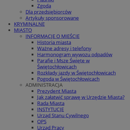
Zgoda
Dla przedsiębiorców
Artykuły sponsorowane
KRYMINALNE
MIASTO
INFORMACJE O MIEŚCIE
Historia miasta
Ważne adresy i telefony
Harmonogram wywozu odpadów
Parafie i Msze Święte w
Świętochłowicach
Rozkłady jazdy w Świętochłowicach
Pogoda w Świętochłowicach
ADMINISTRACJA
Prezydent Miasta
Jak załatwić sprawę w Urzędzie Miasta?
Rada Miasta
INSTYTUCJE
Urząd Stanu Cywilnego
OPS
Urząd Pracy