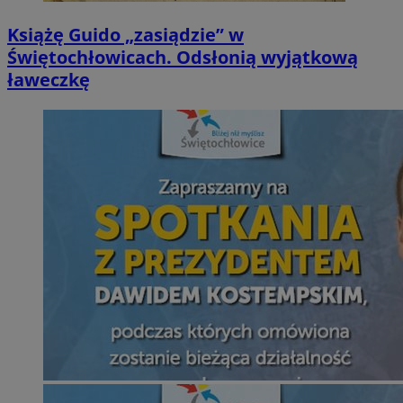
Książę Guido „zasiądzie” w
Świętochłowicach. Odsłonią wyjątkową
ławeczkę