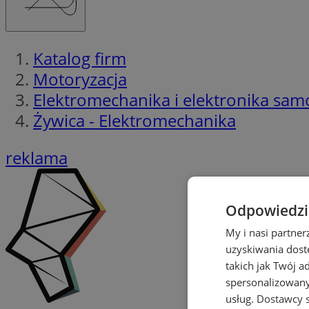
Katalog firm
Motoryzacja
Elektromechanika i elektronika s
Żywica - Elektromechanika
reklama
Odpowiedzia
My i nasi partne
uzyskiwania dost
takich jak Twój a
spersonalizowanyc
usług.
Dostawcy s