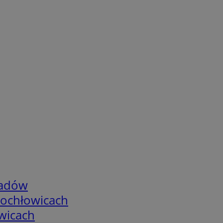
adów
tochłowicach
wicach