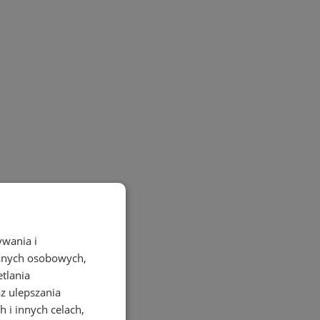
ywania i
danych osobowych,
etlania
az ulepszania
 i innych celach,