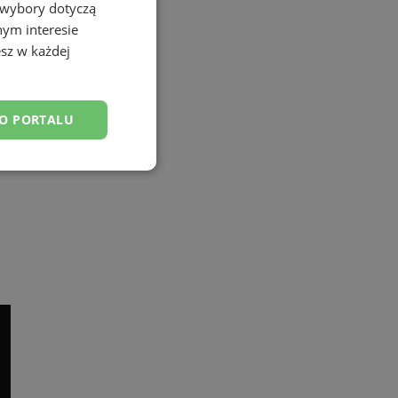
 wybory dotyczą
nym interesie
sz w każdej
DO PORTALU
nkcjonalność
owanie użytkownika i
j.