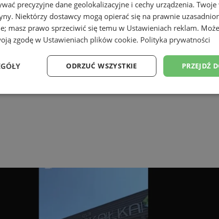
wać precyzyjne dane geolokalizacyjne i cechy urządzenia. Twoje
tryny. Niektórzy dostawcy mogą opierać się na prawnie uzasadnio
ie; masz prawo sprzeciwić się temu w
Ustawieniach reklam
. Może
woją zgodę w
Ustawieniach plików cookie
.
Polityka prywatności
EGÓŁY
ODRZUĆ WSZYSTKIE
PRZEJDŹ 
e
Wydajność
Targetowanie
Fu
Niezbędne
Wydajność
Targetowanie
Funkcjonalność
ie umożliwiają korzystanie z podstawowych funkcji strony internetowej, takich jak log
Bez niezbędnych plików cookie nie można prawidłowo korzystać ze strony internetowe
Okres
Provider
/
Domena
Opis
przechowywania