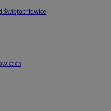
i Świętochłowice
łowicach