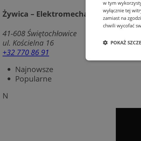
w tym wykorzysty
wyłącznie tej wi
Żywica – Elektromechanika
zamiast na zgodz
chwili wycofać s
41-608
Świętochłowice
ul. Kościelna 16
POKAŻ SZCZ
+32 770 86 91
Niezbędn
Najnowsze
Popularne
N
Niezbędne pliki cook
zarządzanie kontem. 
Nazwa