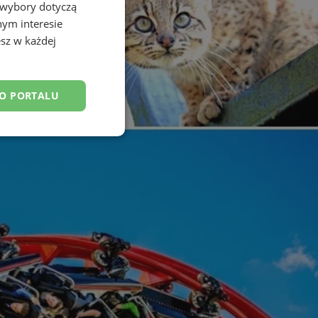
 wybory dotyczą
nym interesie
sz w każdej
DO PORTALU
esklasyfikowane
ane
owanie użytkownika i
j.