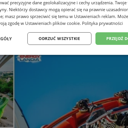
wać precyzyjne dane geolokalizacyjne i cechy urządzenia. Twoje
tryny. Niektórzy dostawcy mogą opierać się na prawnie uzasadnio
ie; masz prawo sprzeciwić się temu w
Ustawieniach reklam
. Może
woją zgodę w
Ustawieniach plików cookie
.
Polityka prywatności
EGÓŁY
ODRZUĆ WSZYSTKIE
PRZEJDŹ 
Wydajność
Targetowanie
Funkcjonalność
Ni
ezbędne
Wydajność
Targetowanie
Funkcjonalność
Niesklasyfikow
ie umożliwiają korzystanie z podstawowych funkcji strony internetowej, takich jak log
Bez niezbędnych plików cookie nie można prawidłowo korzystać ze strony internetowe
Provider
/
Okres
Opis
Domena
przechowywania