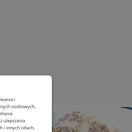
ywania i
danych osobowych,
etlania
az ulepszania
 i innych celach,