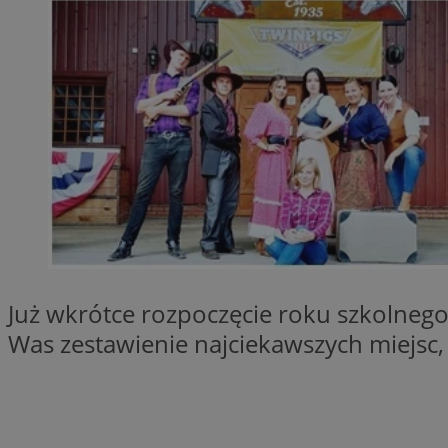
QeSessID
MvSessID
SessID
CookieScriptConse
VISITOR_PRIVACY_
Już wkrótce rozpoczęcie roku szkolnego,
Nazwa
Was zestawienie najciekawszych miejsc,
Nazwa
__Secure-YNID
Nazwa
OAID
SRM_B