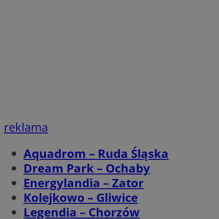
openstat_1gz8lx8d
_ga_DEDM2KCVWQ
_ga
VISITOR_INFO1_LIV
_clsk
ustat_6nfvwhmzau
reklama
_clsk
Aquadrom – Ruda Śląska
MUID
Dream Park – Ochaby
FCCDCF
Energylandia – Zator
Kolejkowo – Gliwice
__eoi
Legendia – Chorzów