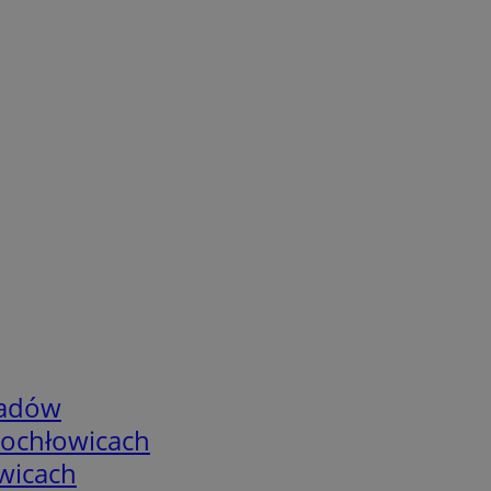
adów
tochłowicach
wicach