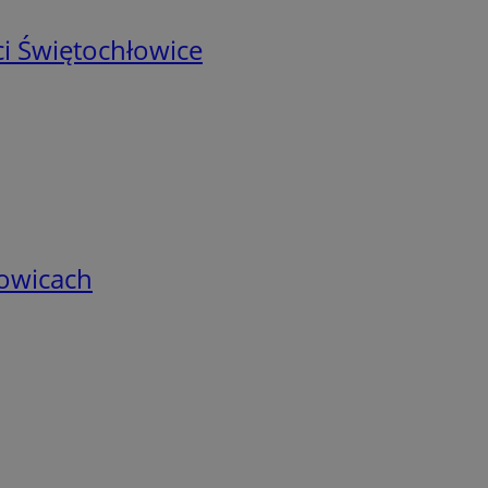
i Świętochłowice
łowicach