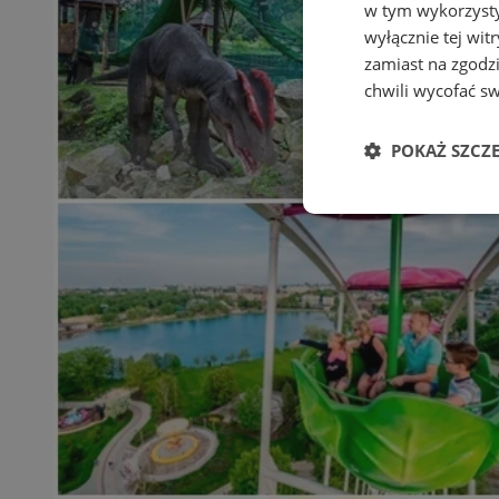
w tym wykorzysty
wyłącznie tej wi
zamiast na zgodz
chwili wycofać s
POKAŻ SZCZ
Niezbędne
Ni
Niezbędne pliki cook
zarządzanie kontem. 
Nazwa