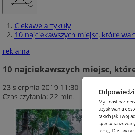
Ciekawe artykuły
10 najciekawszych miejsc, które war
reklama
10 najciekawszych miejsc, któr
23 sierpnia 2019 11:30
Odpowiedzia
Czas czytania: 22 min.
My i nasi partne
uzyskiwania dost
takich jak Twój a
spersonalizowanyc
usług.
Dostawcy s