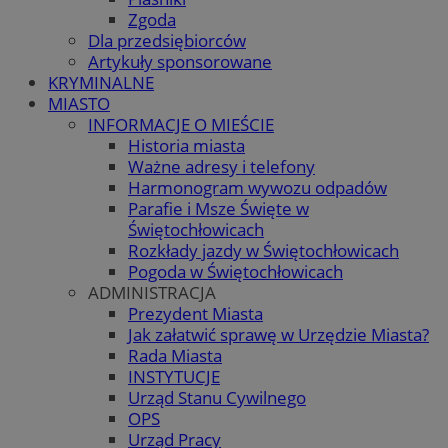
Zgoda
Dla przedsiębiorców
Artykuły sponsorowane
KRYMINALNE
MIASTO
INFORMACJE O MIEŚCIE
Historia miasta
Ważne adresy i telefony
Harmonogram wywozu odpadów
Parafie i Msze Święte w
Świętochłowicach
Rozkłady jazdy w Świętochłowicach
Pogoda w Świętochłowicach
ADMINISTRACJA
Prezydent Miasta
Jak załatwić sprawę w Urzędzie Miasta?
Rada Miasta
INSTYTUCJE
Urząd Stanu Cywilnego
OPS
Urząd Pracy