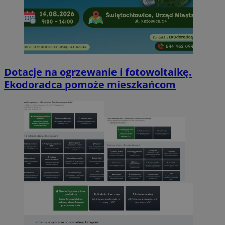
Dotacje na ogrzewanie i fotowoltaikę.
Ekodoradca pomoże mieszkańcom