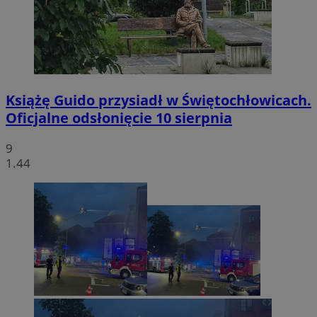
Książę Guido przysiadł w Świętochłowicach.
Oficjalne odsłonięcie 10 sierpnia
9
1.44