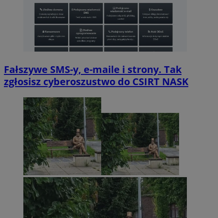
Fałszywe SMS-y, e-maile i strony. Tak
zgłosisz cyberoszustwo do CSIRT NASK