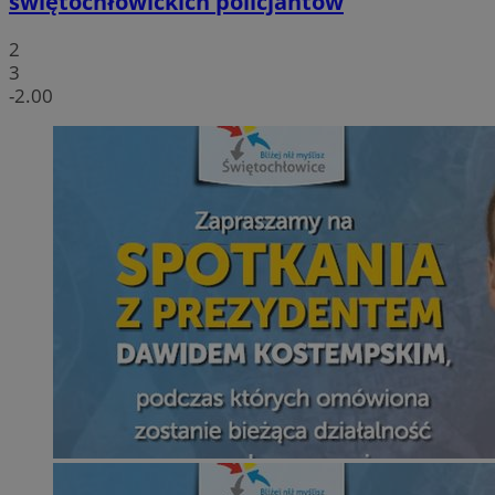
świętochłowickich policjantów
2
3
-2.00