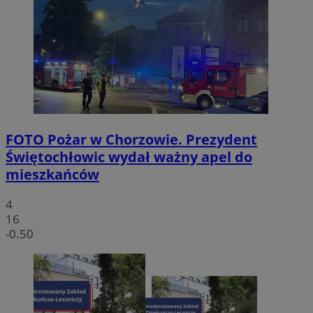
FOTO
Pożar w Chorzowie. Prezydent
Świętochłowic wydał ważny apel do
mieszkańców
4
16
-0.50