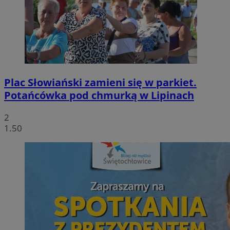
Plac Słowiański zamieni się w parkiet.
Potańcówka pod chmurką w Lipinach
2
1.50