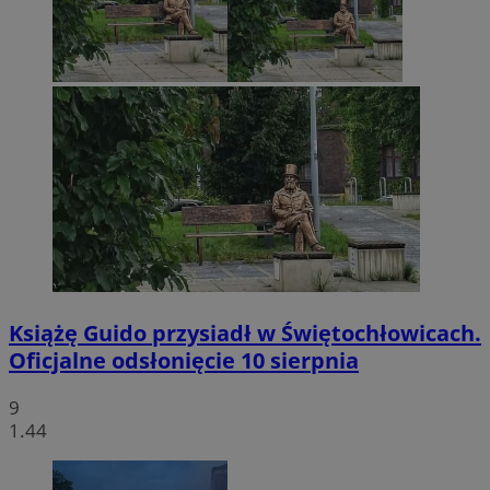
Książę Guido przysiadł w Świętochłowicach.
Oficjalne odsłonięcie 10 sierpnia
9
1.44