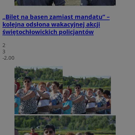
„Bilet na basen zamiast mandatu” –
kolejna odsłona wakacyjnej akcji
świętochłowickich policjantów
2
3
-2.00