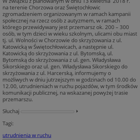
W związku z planowanym w dniu 13 kwietnia 2018 r.
na terenie Chorzowa oraz Świętochłowic
zgromadzeniem organizowanym w ramach kampanii
społecznej na rzecz osób z autyzmem, w ramach
którego przewidywany jest przemarsz ok. 200 – 300
osób, w tym dzieci w wieku szkolnym, ulicami obu miast
tj. ul. Wolności w Chorzowie do skrzyżowania z ul.
Katowicką w Świętochłowicach, a następnie ul.
Katowicką do skrzyżowania z ul. Bytomską, ul.
Bytomską do skrzyżowania z ul. gen. Władysława
Sikorskiego oraz ul. gen. Władysława Sikorskiego do
skrzyżowania z ul. Harcerską, informujemy o
możliwych w dniu jutrzejszym w godzinach od 10.00 do
12.00, utrudnieniach w ruchu pojazdów, w tym środków
komunikacji publicznej, na wskazanej powyżej trasie
przemarszu.
Słuchaj
⏵︎
Tagi:
utrudnienia w ruchu