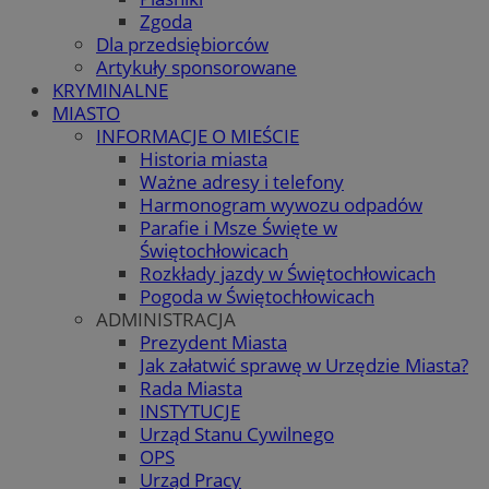
Zgoda
Dla przedsiębiorców
Artykuły sponsorowane
KRYMINALNE
MIASTO
INFORMACJE O MIEŚCIE
Historia miasta
Ważne adresy i telefony
Harmonogram wywozu odpadów
Parafie i Msze Święte w
Świętochłowicach
Rozkłady jazdy w Świętochłowicach
Pogoda w Świętochłowicach
ADMINISTRACJA
Prezydent Miasta
Jak załatwić sprawę w Urzędzie Miasta?
Rada Miasta
INSTYTUCJE
Urząd Stanu Cywilnego
OPS
Urząd Pracy