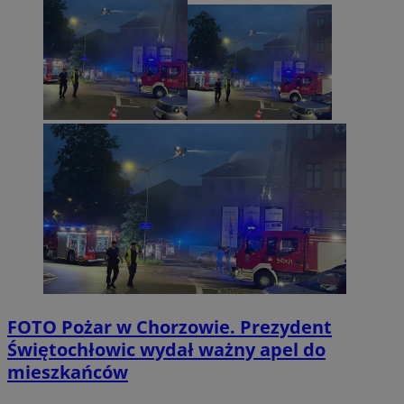
FOTO
Pożar w Chorzowie. Prezydent
Świętochłowic wydał ważny apel do
mieszkańców