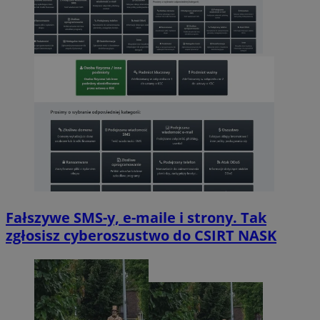
Fałszywe SMS-y, e-maile i strony. Tak
zgłosisz cyberoszustwo do CSIRT NASK