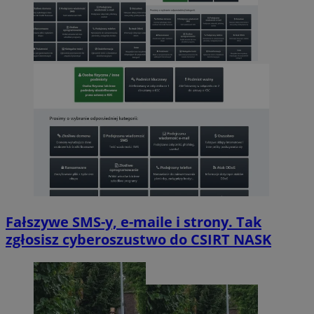
Fałszywe SMS-y, e-maile i strony. Tak
zgłosisz cyberoszustwo do CSIRT NASK