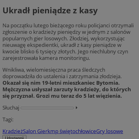
Ukradł pieniądze z kasy
Na początku lutego bieżącego roku policjanci otrzymali
zgłoszenie o kradzieży pieniędzy w jednym z salonów
popularnych gier losowych. Złodziej, wykorzystując
nieuwagę ekspedientki, ukradł z kasy pieniądze w
kwocie blisko 6 tysięcy złotych. Jego niechlubny czyn
zarejestrowała kamera monitoringu.
Wnikliwa, wielomiesięczna praca śledczych
doprowadziła do ustalenia i zatrzymania złodzieja.
Okazał się nim 19-letni mieszkaniec Bytomia.
Mężczyzna usłyszał zarzuty kradzieży, do których
się przyznał. Grozi mu teraz do 5 lat więzienia.
Słuchaj
⏵︎
Tagi:
Kradzież
Salon Gier
kmp świętochłowice
Gry losowe
Udostępnij