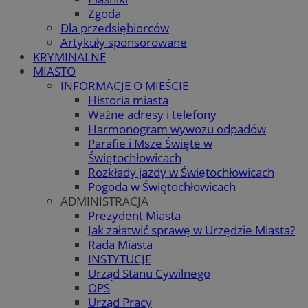
Zgoda
Dla przedsiębiorców
Artykuły sponsorowane
KRYMINALNE
MIASTO
INFORMACJE O MIEŚCIE
Historia miasta
Ważne adresy i telefony
Harmonogram wywozu odpadów
Parafie i Msze Święte w
Świętochłowicach
Rozkłady jazdy w Świętochłowicach
Pogoda w Świętochłowicach
ADMINISTRACJA
Prezydent Miasta
Jak załatwić sprawę w Urzędzie Miasta?
Rada Miasta
INSTYTUCJE
Urząd Stanu Cywilnego
OPS
Urząd Pracy