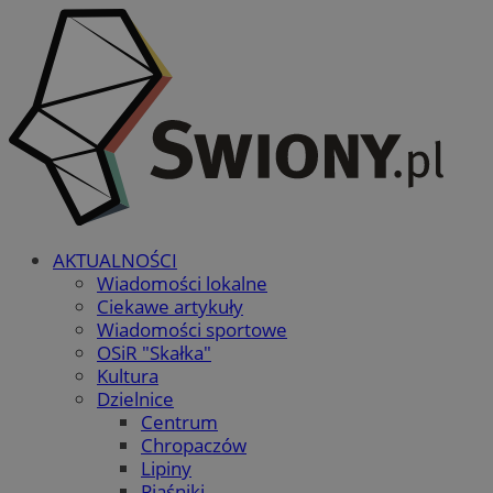
AKTUALNOŚCI
Wiadomości lokalne
Ciekawe artykuły
Wiadomości sportowe
OSiR "Skałka"
Kultura
Dzielnice
Centrum
Chropaczów
Lipiny
Piaśniki