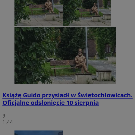
Książę Guido przysiadł w Świętochłowicach.
Oficjalne odsłonięcie 10 sierpnia
9
1.44