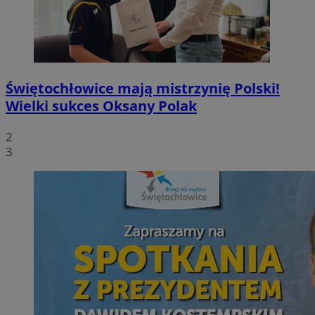
Świętochłowice mają mistrzynię Polski!
Wielki sukces Oksany Polak
2
3