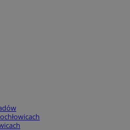
adów
tochłowicach
wicach