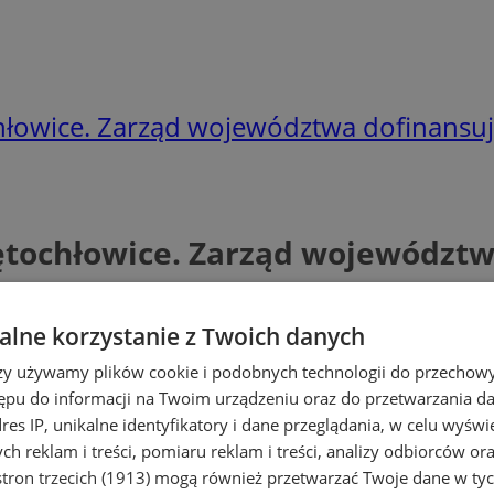
hłowice. Zarząd województwa dofinansuje
iętochłowice. Zarząd województw
lne korzystanie z Twoich danych
rzy używamy plików cookie i podobnych technologii do przechow
ępu do informacji na Twoim urządzeniu oraz do przetwarzania 
dres IP, unikalne identyfikatory i dane przeglądania, w celu wyświ
h reklam i treści, pomiaru reklam i treści, analizy odbiorców or
tron trzecich (1913)
mogą również przetwarzać Twoje dane w tych