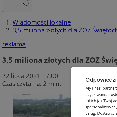
Wiadomości lokalne
3,5 miliona złotych dla ZOZ Świętoc
reklama
3,5 miliona złotych dla ZOZ Św
22 lipca 2021 17:00
Odpowiedzia
Czas czytania: 2 min.
My i nasi partne
uzyskiwania dost
takich jak Twój a
spersonalizowanyc
usług.
Dostawcy s