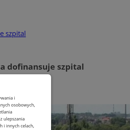
 szpital
a dofinansuje szpital
ywania i
danych osobowych,
etlania
az ulepszania
 i innych celach,