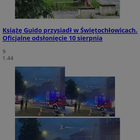
Książę Guido przysiadł w Świętochłowicach.
Oficjalne odsłonięcie 10 sierpnia
9
1.44