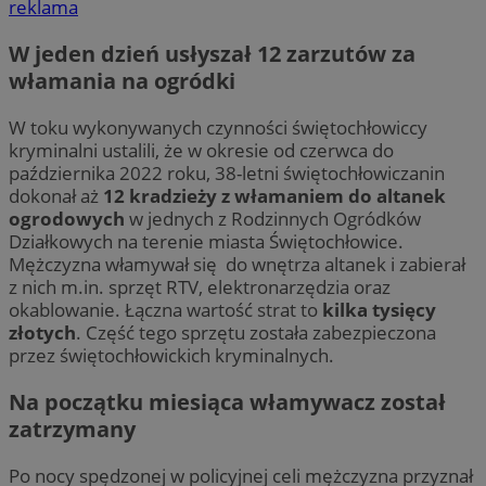
reklama
W jeden dzień usłyszał 12 zarzutów za
włamania na ogródki
W toku wykonywanych czynności świętochłowiccy
kryminalni ustalili, że w okresie od czerwca do
października 2022 roku, 38-letni świętochłowiczanin
dokonał aż
12 kradzieży z włamaniem do altanek
ogrodowych
w jednych z Rodzinnych Ogródków
Działkowych na terenie miasta Świętochłowice.
Mężczyzna włamywał się do wnętrza altanek i zabierał
z nich m.in. sprzęt RTV, elektronarzędzia oraz
okablowanie. Łączna wartość strat to
kilka tysięcy
złotych
. Część tego sprzętu została zabezpieczona
przez świętochłowickich kryminalnych.
Na początku miesiąca włamywacz został
zatrzymany
Po nocy spędzonej w policyjnej celi mężczyzna przyznał