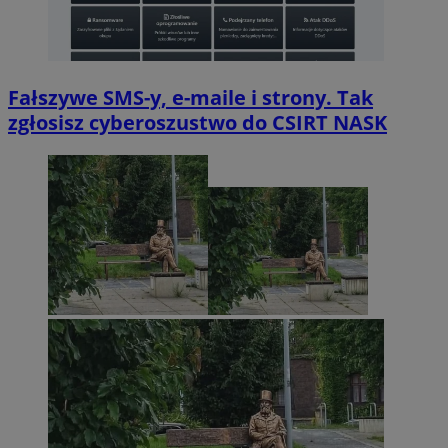
Fałszywe SMS-y, e-maile i strony. Tak
zgłosisz cyberoszustwo do CSIRT NASK