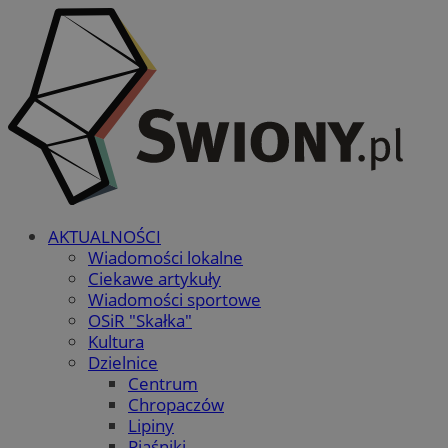
AKTUALNOŚCI
Wiadomości lokalne
Ciekawe artykuły
Wiadomości sportowe
OSiR "Skałka"
Kultura
Dzielnice
Centrum
Chropaczów
Lipiny
Piaśniki