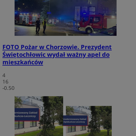
FOTO
Pożar w Chorzowie. Prezydent
Świętochłowic wydał ważny apel do
mieszkańców
4
16
-0.50