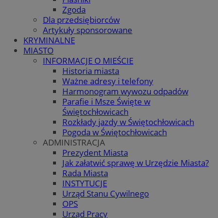
Zgoda
Dla przedsiębiorców
Artykuły sponsorowane
KRYMINALNE
MIASTO
INFORMACJE O MIEŚCIE
Historia miasta
Ważne adresy i telefony
Harmonogram wywozu odpadów
Parafie i Msze Święte w
Świętochłowicach
Rozkłady jazdy w Świętochłowicach
Pogoda w Świętochłowicach
ADMINISTRACJA
Prezydent Miasta
Jak załatwić sprawę w Urzędzie Miasta?
Rada Miasta
INSTYTUCJE
Urząd Stanu Cywilnego
OPS
Urząd Pracy