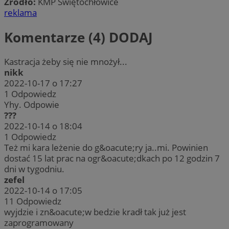
Źródło:
KMP Świętochłowice
reklama
Komentarze (4)
DODAJ
Kastracja żeby się nie mnożył...
nikk
2022-10-17 o 17:27
1
Odpowiedz
Yhy. Odpowie
???
2022-10-14 o 18:04
1
Odpowiedz
Też mi kara leżenie do g&oacute;ry ja..mi. Powinien
dostać 15 lat prac na ogr&oacute;dkach po 12 godzin 7
dni w tygodniu.
zefel
2022-10-14 o 17:05
11
Odpowiedz
wyjdzie i zn&oacute;w bedzie kradł tak już jest
zaprogramowany