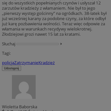
się do wszystkich popełnianych czynów i usłyszał 12
zarzutów kradzieży z włamaniem. Nie był to jego
„pierwszy występ gościnny” na ogródkach. 38-latek był
już wcześniej karany za podobne czyny, za które odbył
już karę pozbawienia wolności. Teraz więc odpowie za
włamania w warunkach recydywy wielokrotnej.
Złodziejowi grozi nawet 15 lat za kratami.
Słuchaj
⏵︎
Tagi:
policja
Zatrzymanie
Kradzież
Udostępnij
Wioletta Baborska