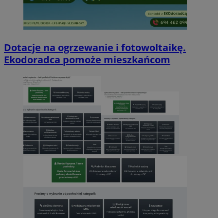
Dotacje na ogrzewanie i fotowoltaikę.
Ekodoradca pomoże mieszkańcom