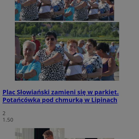
Plac Słowiański zamieni się w parkiet.
Potańcówka pod chmurką w Lipinach
2
1.50