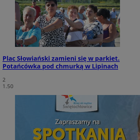
Plac Słowiański zamieni się w parkiet.
Potańcówka pod chmurką w Lipinach
2
1.50