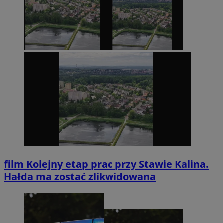
film
Kolejny etap prac przy Stawie Kalina.
Hałda ma zostać zlikwidowana