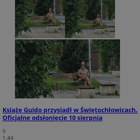
Książę Guido przysiadł w Świętochłowicach.
Oficjalne odsłonięcie 10 sierpnia
9
1.44