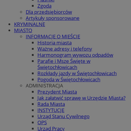
Zgoda
Dla przedsiębiorców
Artykuły sponsorowane
KRYMINALNE
MIASTO
INFORMACJE O MIEŚCIE
Historia miasta
Ważne adresy i telefony
Harmonogram wywozu odpadów
Parafie i Msze Święte w
Świętochłowicach
Rozkłady jazdy w Świętochłowicach
Pogoda w Świętochłowicach
ADMINISTRACJA
Prezydent Miasta
Jak załatwić sprawę w Urzędzie Miasta?
Rada Miasta
INSTYTUCJE
Urząd Stanu Cywilnego
OPS
Urząd Pracy