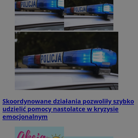
Skoordynowane działania pozwoliły szybko
udzielić pomocy nastolatce w kryzysie
emocjonalnym