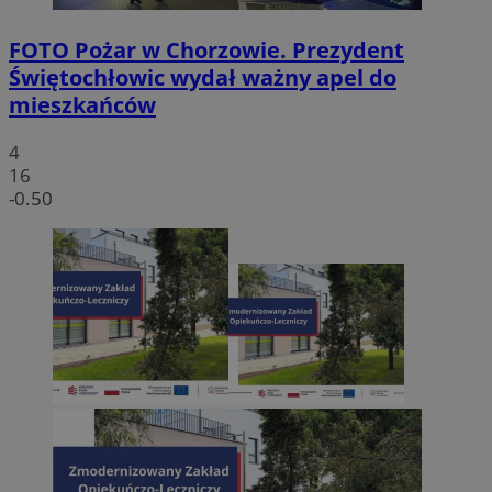
FOTO
Pożar w Chorzowie. Prezydent
Świętochłowic wydał ważny apel do
mieszkańców
4
16
-0.50