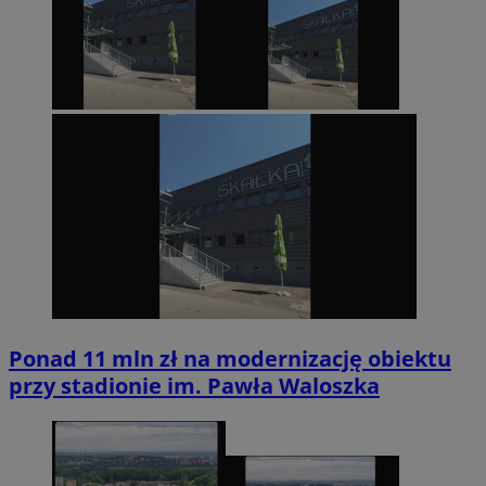
Ponad 11 mln zł na modernizację obiektu
przy stadionie im. Pawła Waloszka