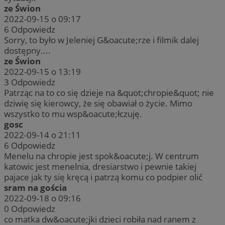
ze Świon
2022-09-15 o 09:17
6
Odpowiedz
Sorry, to było w Jeleniej G&oacute;rze i filmik dalej
dostępny....
ze Świon
2022-09-15 o 13:19
3
Odpowiedz
Patrząc na to co się dzieje na &quot;chropie&quot; nie
dziwię się kierowcy, że się obawiał o życie. Mimo
wszystko to mu wsp&oacute;łczuję.
gosc
2022-09-14 o 21:11
6
Odpowiedz
Menelu na chropie jest spok&oacute;j. W centrum
katowic jest menelnia, dresiarstwo i pewnie takiej
pajace jak ty się kręcą i patrzą komu co podpier olić
sram na gościa
2022-09-18 o 09:16
0
Odpowiedz
co matka dw&oacute;jki dzieci robiła nad ranem z