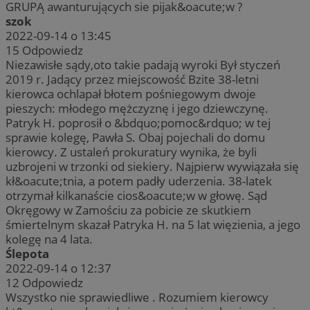
GRUPĄ awanturujących sie pijak&oacute;w ?
szok
2022-09-14 o 13:45
15
Odpowiedz
Niezawisłe sądy,oto takie padają wyroki Był styczeń
2019 r. Jadący przez miejscowość Bzite 38-letni
kierowca ochlapał błotem pośniegowym dwoje
pieszych: młodego mężczyznę i jego dziewczynę.
Patryk H. poprosił o &bdquo;pomoc&rdquo; w tej
sprawie kolegę, Pawła S. Obaj pojechali do domu
kierowcy. Z ustaleń prokuratury wynika, że byli
uzbrojeni w trzonki od siekiery. Najpierw wywiązała się
kł&oacute;tnia, a potem padły uderzenia. 38-latek
otrzymał kilkanaście cios&oacute;w w głowę. Sąd
Okręgowy w Zamościu za pobicie ze skutkiem
śmiertelnym skazał Patryka H. na 5 lat więzienia, a jego
kolegę na 4 lata.
Ślepota
2022-09-14 o 12:37
12
Odpowiedz
Wszystko nie sprawiedliwe . Rozumiem kierowcy