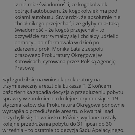
iż nie miał świadomości, że kogokolwiek
potrącił autobusem, że kogokolwiek ma pod
kołami autobusu. Stwierdził, że absolutnie nie
chciał nikogo przejechać, i że gdyby miał taką
świadomość – że kogoś przejechał – to
oczywiście zatrzymałby się i chciałby udzielić
pomocy– poinformowała w dzień po
zdarzeniu prok. Monika Łata z zespołu
prasowego Prokuratury Okręgowej w
Katowicach, cytowana przez Polską Agencję
Prasową.
Sąd zgodził się na wniosek prokuratury na
trzymiesięczny areszt dla Łukasza T. Z końcem
października zapadła decyzja o przedłużeniu pobytu
sprawcy w zamknięciu o kolejne trzy miesiące. 19
stycznia katowicka Prokuratura Okręgowa ponownie
wystąpiła o przedłużenie aresztu o kwartał i sąd
przychylił się do wniosku. Później wydane zostały
kolejne przedłużenia pobytu do 31 lipca i do 30
września – to ostatnie to decyzja Sądu Apelacyjnego.