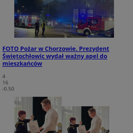
FOTO
Pożar w Chorzowie. Prezydent
Świętochłowic wydał ważny apel do
mieszkańców
4
16
-0.50