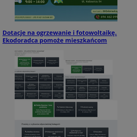
Dotacje na ogrzewanie i fotowoltaikę.
Ekodoradca pomoże mieszkańcom