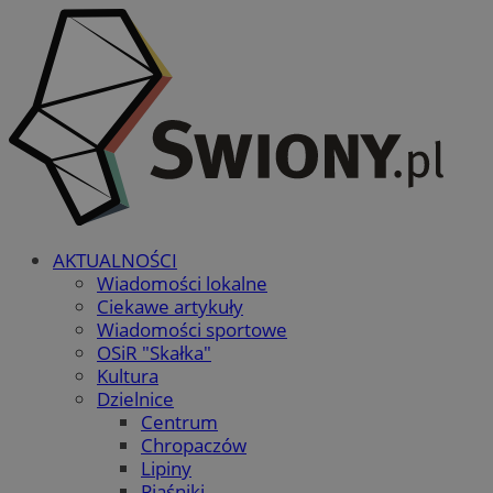
AKTUALNOŚCI
Wiadomości lokalne
Ciekawe artykuły
Wiadomości sportowe
OSiR "Skałka"
Kultura
Dzielnice
Centrum
Chropaczów
Lipiny
Piaśniki