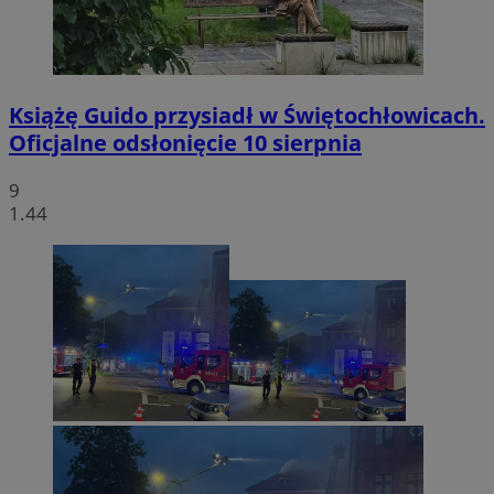
Książę Guido przysiadł w Świętochłowicach.
Oficjalne odsłonięcie 10 sierpnia
9
1.44