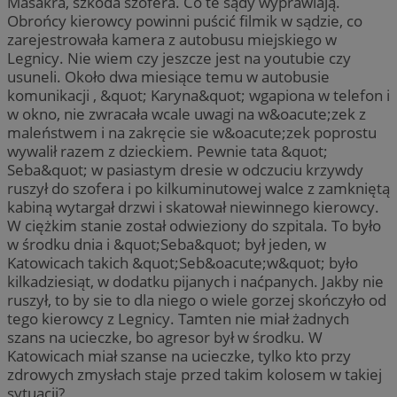
Masakra, szkoda szofera. Co te sądy wyprawiają.
Obrońcy kierowcy powinni puścić filmik w sądzie, co
zarejestrowała kamera z autobusu miejskiego w
Legnicy. Nie wiem czy jeszcze jest na youtubie czy
usuneli. Około dwa miesiące temu w autobusie
komunikacji , &quot; Karyna&quot; wgapiona w telefon i
w okno, nie zwracała wcale uwagi na w&oacute;zek z
maleństwem i na zakręcie sie w&oacute;zek poprostu
wywalił razem z dzieckiem. Pewnie tata &quot;
Seba&quot; w pasiastym dresie w odczuciu krzywdy
ruszył do szofera i po kilkuminutowej walce z zamkniętą
kabiną wytargał drzwi i skatował niewinnego kierowcy.
W ciężkim stanie został odwieziony do szpitala. To było
w środku dnia i &quot;Seba&quot; był jeden, w
Katowicach takich &quot;Seb&oacute;w&quot; było
kilkadziesiąt, w dodatku pijanych i naćpanych. Jakby nie
ruszył, to by sie to dla niego o wiele gorzej skończyło od
tego kierowcy z Legnicy. Tamten nie miał żadnych
szans na ucieczke, bo agresor był w środku. W
Katowicach miał szanse na ucieczke, tylko kto przy
zdrowych zmysłach staje przed takim kolosem w takiej
sytuacji?