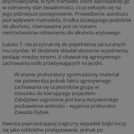
psychoaktywne, w tym tramadol, które wprowadziły go
w odmienny stan świadomości, co przełożyło się na
jego późniejsze postępowanie. Prowadzenie autobusu
pod wpływem tramadolu, środka działającego podobnie
do alkoholu, równoważne jest ze stanem
nietrzeźwościw odniesieniu do alkoholu etylowego.
Łukasz T. nie przyznał się do popełnienia zarzucanych
mu czynów. W śledztwie składał obszerne wyjaśnienia,
podając między innymi, iż obawiał się agresywnego
zachowania osób przebywających na jezdni.
W ocenie prokuratury zgromadzony materiał
nie potwierdza jednak faktu agresywnego
zachowania się uczestników grupy w
stosunku do kierującego pojazdem.
Zabójstwo zagrożone jest karą dożywotniego
pozbawienia wolności – wyjaśnia prokurator
Zawada-Dybek.
Kwestia poprzedzającej tragiczny wypadek bójki toczy
się jako oddzielne postępowanie, jednak po