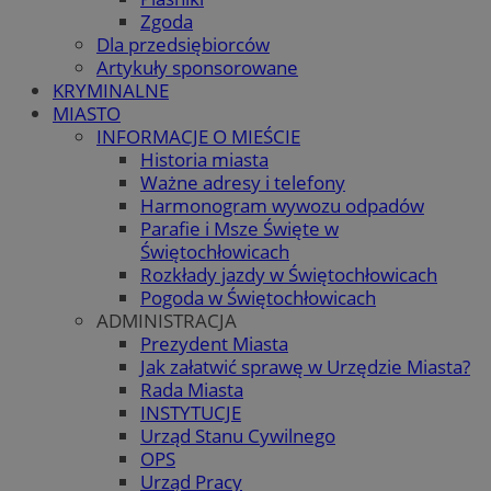
Zgoda
Dla przedsiębiorców
Artykuły sponsorowane
KRYMINALNE
MIASTO
INFORMACJE O MIEŚCIE
Historia miasta
Ważne adresy i telefony
Harmonogram wywozu odpadów
Parafie i Msze Święte w
Świętochłowicach
Rozkłady jazdy w Świętochłowicach
Pogoda w Świętochłowicach
ADMINISTRACJA
Prezydent Miasta
Jak załatwić sprawę w Urzędzie Miasta?
Rada Miasta
INSTYTUCJE
Urząd Stanu Cywilnego
OPS
Urząd Pracy