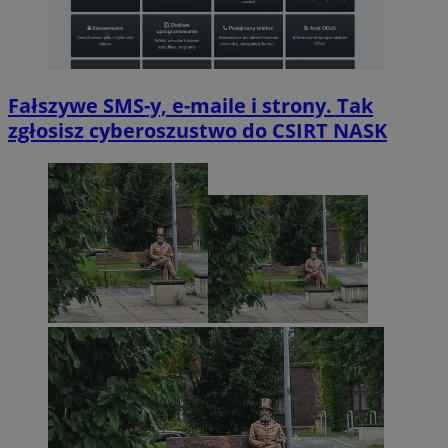
Fałszywe SMS-y, e-maile i strony. Tak
zgłosisz cyberoszustwo do CSIRT NASK