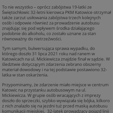
To nie wszystko – oprócz zabójstwa 19-latki ze
Świętochłowic 32-letni kierowca PKM Katowice otrzymał
także zarzut usiłowania zabójstwa trzech kolejnych
osób i odpowie również za prowadzenie autobusu
znajdując się pod wpływem środka działającego
podobnie do alkoholu, co zostało uznane za stan
równoważny do nietrzeźwości.
Tym samym, bulwersująca sprawa wypadku, do
którego doszło 31 lipca 2021 roku nad ranem w
Katowicach na ul. Mickiewicza znajdzie finał w sądzie. W
śledztwie dotyczącym zdarzenia zebrano obszerny
materiał dowodowy i na tej podstawie postawiono 32-
latka w stan oskarżenia.
Przypominamy, że zdarzenie miało miejsce w centrum
Katowic na przystanku autobusowym na ul.
Mickiewicza. W grupie osób wracających z imprezy
doszło do sprzeczki, szybko wywiązała się bójka, kilkoro
z nich znalazło się na jezdni tuż przed maską autobusu
komunikacji miejskiej. 32-latek prowadzący pojazd linii