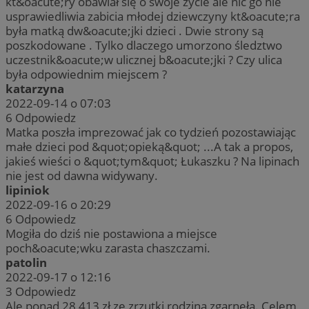
kt&oacute;ry obawiał się o swoje życie ale nic go nie
usprawiedliwia zabicia młodej dziewczyny kt&oacute;ra
była matką dw&oacute;jki dzieci . Dwie strony są
poszkodowane . Tylko dlaczego umorzono śledztwo
uczestnik&oacute;w ulicznej b&oacute;jki ? Czy ulica
była odpowiednim miejscem ?
katarzyna
2022-09-14 o 07:03
6
Odpowiedz
Matka poszła imprezować jak co tydzień pozostawiając
małe dzieci pod &quot;opieką&quot; ...A tak a propos,
jakieś wieści o &quot;tym&quot; Łukaszku ? Na lipinach
nie jest od dawna widywany.
lipiniok
2022-09-16 o 20:29
6
Odpowiedz
Mogiła do dziś nie postawiona a miejsce
poch&oacute;wku zarasta chaszczami.
patolin
2022-09-17 o 12:16
3
Odpowiedz
Ale ponad 28 413 zł ze zrzutki rodzina zgarnęła. Celem