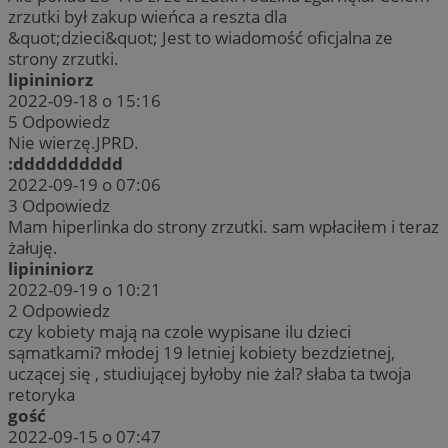
zrzutki był zakup wieńca a reszta dla
&quot;dzieci&quot; Jest to wiadomość oficjalna ze
strony zrzutki.
lipininiorz
2022-09-18 o 15:16
5
Odpowiedz
Nie wierzę.JPRD.
:dddddddddd
2022-09-19 o 07:06
3
Odpowiedz
Mam hiperlinka do strony zrzutki. sam wpłaciłem i teraz
żałuję.
lipininiorz
2022-09-19 o 10:21
2
Odpowiedz
czy kobiety mają na czole wypisane ilu dzieci
sąmatkami? młodej 19 letniej kobiety bezdzietnej,
uczącej się , studiującej byłoby nie żal? słaba ta twoja
retoryka
gość
2022-09-15 o 07:47