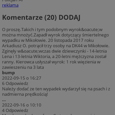
reklama
Komentarze (20)
DODAJ
O proszę.Takich i tym podobnym wyrok&oacute;w
można mnożyć.Zapadł wyrok dotyczący śmiertelnego
wypadku w Mikołowie. 20 listopada 2017 roku
Arkadiusz O. potrącił trzy osoby na DK44 w Mikołowie.
Zginęły w&oacute;wczas dwie dziewczynki - 14-letnia
Lena i 13-letnia Wiktoria, a 20-letni mężczyzna został
ranny. Kierowca usłyszał wyrok: 1 rok więzienia w
zawieszeniu na 3 lata
bump
2022-09-15 o 16:27
6
Odpowiedz
Należy dodać ze ten wypadek wydarzył się na psach i z
nadmierna prędkością!
...
2022-09-16 o 10:10
4
Odpowiedz