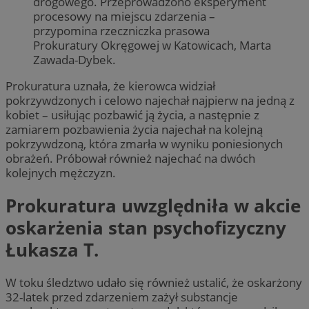
drogowego. Przeprowadzono eksperyment
procesowy na miejscu zdarzenia –
przypomina rzeczniczka prasowa
Prokuratury Okręgowej w Katowicach, Marta
Zawada-Dybek.
Prokuratura uznała, że kierowca widział
pokrzywdzonych i celowo najechał najpierw na jedną z
kobiet – usiłując pozbawić ją życia, a następnie z
zamiarem pozbawienia życia najechał na kolejną
pokrzywdzoną, która zmarła w wyniku poniesionych
obrażeń. Próbował również najechać na dwóch
kolejnych mężczyzn.
Prokuratura uwzględniła w akcie
oskarżenia stan psychofizyczny
Łukasza T.
W toku śledztwo udało się również ustalić, że oskarżony
32-latek przed zdarzeniem zażył substancje