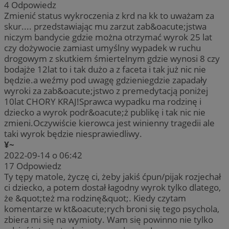
4
Odpowiedz
Zmienić status wykroczenia z krd na kk to uważam za
skur.... przedstawiając mu zarzut zab&oacute;jstwa
niczym bandycie gdzie można otrzymać wyrok 25 lat
czy dożywocie zamiast umyślny wypadek w ruchu
drogowym z skutkiem śmiertelnym gdzie wynosi 8 czy
bodajże 12lat to i tak dużo a z faceta i tak już nic nie
będzie.a weźmy pod uwagę gdzieniegdzie zapadały
wyroki za zab&oacute;jstwo z premedytacją poniżej
10lat CHORY KRAJ!Sprawca wypadku ma rodzinę i
dziecko a wyrok podr&oacute;ż publikę i tak nic nie
zmieni.Oczywiście kierowca jest winienny tragedii ale
taki wyrok będzie niesprawiedliwy.
¥~
2022-09-14 o 06:42
17
Odpowiedz
Ty tępy matole, życzę ci, żeby jakiś ćpun/pijak rozjechał
ci dziecko, a potem dostał łagodny wyrok tylko dlatego,
że &quot;też ma rodzinę&quot;. Kiedy czytam
komentarze w kt&oacute;rych broni się tego psychola,
zbiera mi się na wymioty. Wam się powinno nie tylko