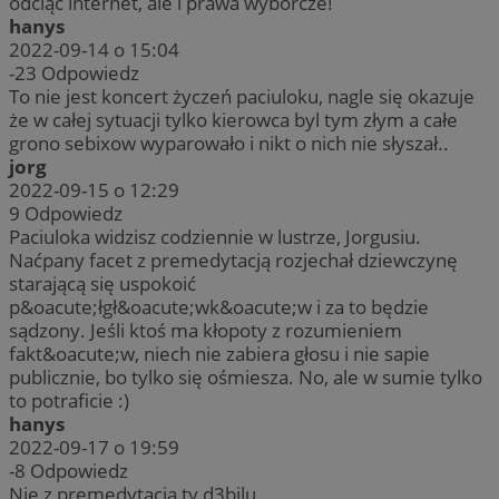
odciąć internet, ale i prawa wyborcze!
hanys
2022-09-14 o 15:04
-23
Odpowiedz
To nie jest koncert życzeń paciuloku, nagle się okazuje
że w całej sytuacji tylko kierowca byl tym złym a całe
grono sebixow wyparowało i nikt o nich nie słyszał..
jorg
2022-09-15 o 12:29
9
Odpowiedz
Paciuloka widzisz codziennie w lustrze, Jorgusiu.
Naćpany facet z premedytacją rozjechał dziewczynę
starającą się uspokoić
p&oacute;łgł&oacute;wk&oacute;w i za to będzie
sądzony. Jeśli ktoś ma kłopoty z rozumieniem
fakt&oacute;w, niech nie zabiera głosu i nie sapie
publicznie, bo tylko się ośmiesza. No, ale w sumie tylko
to potraficie :)
hanys
2022-09-17 o 19:59
-8
Odpowiedz
Nie z premedytacją ty d3bilu.