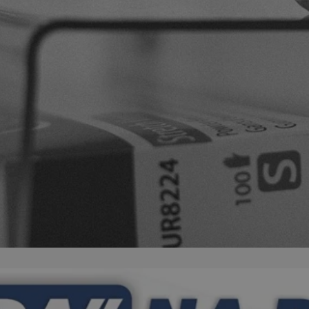
swiony.pl
1 rok
Ten plik cookie przechowuje identyfik
swiony.pl
1 rok
Ten plik cookie przechowuje identyfik
swiony.pl
1 rok
Ten plik cookie przechowuje identyfik
nt
4 tygodnie 2 dni
Ten plik cookie jest używany przez 
CookieScript
Script.com do zapamiętywania prefe
swiony.pl
zgody użytkownika na pliki cookie. J
aby baner cookie Cookie-Script.com 
METADATA
5 miesięcy 4
Ten plik cookie przechowuje informa
YouTube
tygodnie
użytkownika oraz jego preferencjac
.youtube.com
prywatności podczas korzystania z wi
wybory dotyczące polityki prywatnoś
zgody, zapewniając ich przestrzegan
wizytach. Dzięki temu użytkownik 
konfigurować swoich preferencji, co
zgodność z regulacjami ochrony dan
Polityce prywatności Google
Provider
/
Domena
Okres przechowywania
Provider
/
Okres
Opis
.youtube.com
5 miesięcy 4 tygodnie
Domena
przechowywania
Provider
/
Okres
Opis
Domena
przechowywania
1 rok
Powiązany z platformą reklamową banerów
OpenX
wydawców. Rejestruje, czy zostały wyświetl
Technologies
1 rok
Jest to własny plik co
Microsoft
reklamy. Podobno używane tylko do zwiększ
który zapewnia prawid
Inc.
Corporation
a nie do kierowania na użytkowników. Jako 
witryny.
reklama.silnet.pl
.c.bing.com