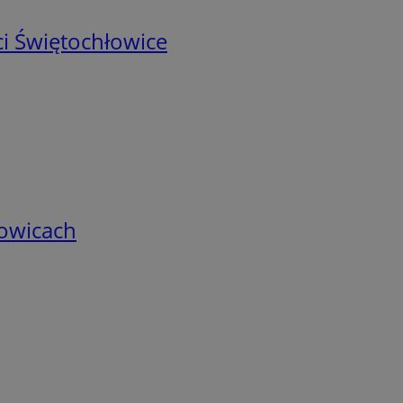
i Świętochłowice
łowicach