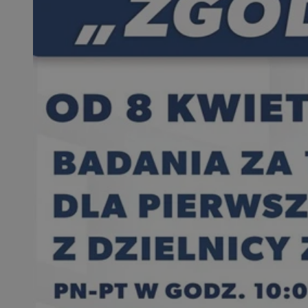
openstat_1gz8lx8d
_ga_DEDM2KCVWQ
_ga
VISITOR_INFO1_LIV
_clsk
ustat_6nfvwhmzau
_clsk
MUID
FCCDCF
__eoi