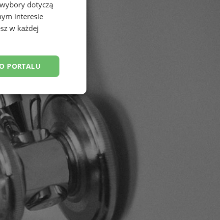
 wybory dotyczą
nym interesie
sz w każdej
DO PORTALU
esklasyfikowane
ane
owanie użytkownika i
j.