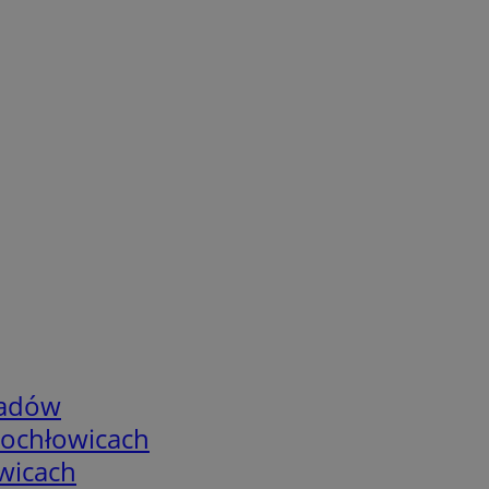
adów
tochłowicach
wicach