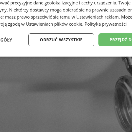
wać precyzyjne dane geolokalizacyjne i cechy urządzenia. Twoje
tryny. Niektórzy dostawcy mogą opierać się na prawnie uzasadnio
ie; masz prawo sprzeciwić się temu w
Ustawieniach reklam
. Może
woją zgodę w
Ustawieniach plików cookie
.
Polityka prywatności
EGÓŁY
ODRZUĆ WSZYSTKIE
PRZEJDŹ 
Wydajność
Targetowanie
Funkcjonalność
Ni
ezbędne
Wydajność
Targetowanie
Funkcjonalność
Niesklasyfikow
ie umożliwiają korzystanie z podstawowych funkcji strony internetowej, takich jak log
Bez niezbędnych plików cookie nie można prawidłowo korzystać ze strony internetowe
Provider
/
Okres
Opis
Domena
przechowywania