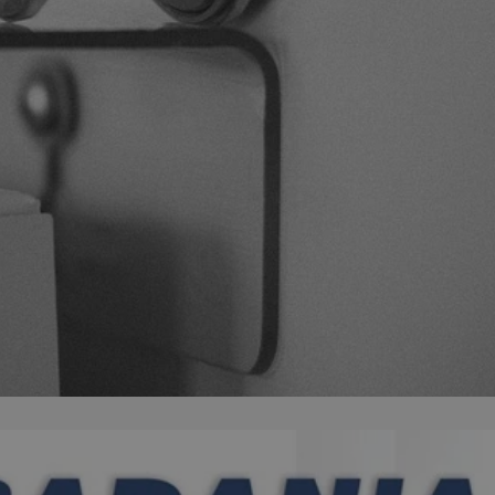
ator sesji.
ator sesji.
ator sesji.
usługę Cookie-
rencji dotyczących
est to konieczne,
działał poprawnie.
cje o zgodzie
h dotyczących
tryny. Rejestruje
ci i ustawień
ie w kolejnych
nie musi ponownie
 zwiększa wygodę i
ych.
Opis
 OpenX dla
one określone
okie Microsoft MSN,
enia skuteczności,
łowe działanie tej
plik cookie