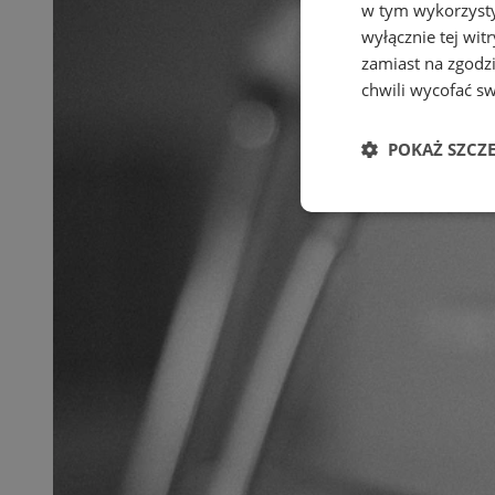
w tym wykorzysty
wyłącznie tej wi
zamiast na zgodz
chwili wycofać s
POKAŻ SZCZ
Niezbędne
Ni
Niezbędne pliki cook
zarządzanie kontem. 
Nazwa