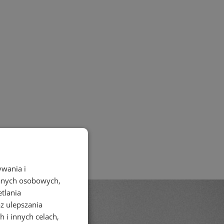
ywania i
danych osobowych,
etlania
az ulepszania
 i innych celach,