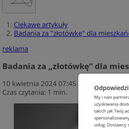
Ciekawe artykuły
Badania za "złotówkę" dla mieszka
reklama
Badania za „złotówkę” dla mie
10 kwietnia 2024 07:45
Odpowiedzia
Czas czytania: 1 min.
My i nasi partne
uzyskiwania dost
takich jak Twój a
spersonalizowanyc
usług.
Dostawcy s