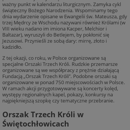
ważny punkt w kalendarzu liturgicznym. Zamyka cykl
świąteczny Bożego Narodzenia. Wspominamy tego
dnia wydarzenie opisane w Ewangelii św. Mateusza, gdy
trzej Mędrcy ze Wschodu nazywani również Królami (w
VIII wieku nadano im imiona Kacper, Melchior i
Baltazar), wyruszyli do Betlejem, by pokłonić się
Jezusowi. Przynieśli ze sobą dary: mirrę, złoto i
kadzidło.
Z tej okazji, co roku, w Polsce organizowane są
specjalne Orszaki Trzech Króli. Rudzkie przemarsze
organizowane są we współpracy z prężnie działającą
Fundacją „Orszak Trzech Króli”. Podobne orszaki są
organizowane w ponad 750 miejscowościach w Polsce.
W ramach akcji przygotowywane są koncerty kolęd,
występy regionalnych kapel, pokazy, konkursy na
najpiękniejszą szopkę czy tematyczne przebranie.
Orszak Trzech Króli w
Świętochłowicach