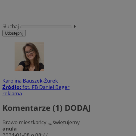
Słuchaj
⏵︎
Udostępnij
Karolina Bauszek-Żurek
Źródło:
fot. FB Daniel Beger
reklama
Komentarze (1)
DODAJ
Brawo mieszkańcy ,,,,świętujemy
anula
2024-01-08 o 08:44