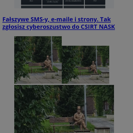
Fałszywe SMS-y, e-maile i strony. Tak
zgłosisz cyberoszustwo do CSIRT NASK