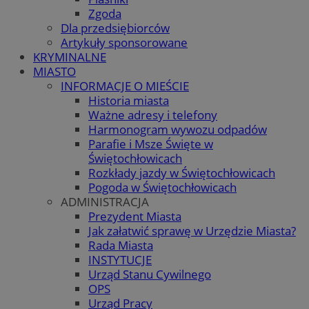
Zgoda
Dla przedsiębiorców
Artykuły sponsorowane
KRYMINALNE
MIASTO
INFORMACJE O MIEŚCIE
Historia miasta
Ważne adresy i telefony
Harmonogram wywozu odpadów
Parafie i Msze Święte w
Świętochłowicach
Rozkłady jazdy w Świętochłowicach
Pogoda w Świętochłowicach
ADMINISTRACJA
Prezydent Miasta
Jak załatwić sprawę w Urzędzie Miasta?
Rada Miasta
INSTYTUCJE
Urząd Stanu Cywilnego
OPS
Urząd Pracy