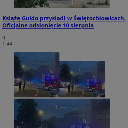
Książę Guido przysiadł w Świętochłowicach.
Oficjalne odsłonięcie 10 sierpnia
9
1.44