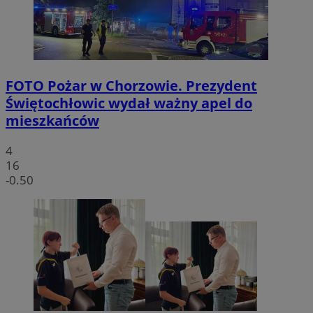
FOTO
Pożar w Chorzowie. Prezydent
Świętochłowic wydał ważny apel do
mieszkańców
4
16
-0.50