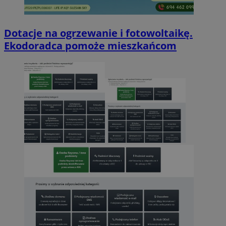
Dotacje na ogrzewanie i fotowoltaikę.
Ekodoradca pomoże mieszkańcom