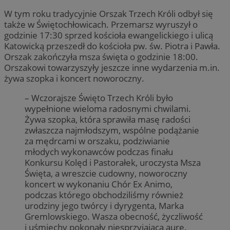
W tym roku tradycyjnie Orszak Trzech Króli odbył się
także w Świętochłowicach. Przemarsz wyruszył o
godzinie 17:30 sprzed kościoła ewangelickiego i ulicą
Katowicką przeszedł do kościoła pw. św. Piotra i Pawła.
Orszak zakończyła msza święta o godzinie 18:00.
Orszakowi towarzyszyły jeszcze inne wydarzenia m.in.
żywa szopka i koncert noworoczny.
– Wczorajsze Święto Trzech Króli było
wypełnione wieloma radosnymi chwilami.
Żywa szopka, która sprawiła masę radości
zwłaszcza najmłodszym, wspólne podążanie
za mędrcami w orszaku, podziwianie
młodych wykonawców podczas finału
Konkursu Kolęd i Pastorałek, uroczysta Msza
Święta, a wreszcie cudowny, noworoczny
koncert w wykonaniu Chór Ex Animo,
podczas którego obchodziliśmy również
urodziny jego twórcy i dyrygenta, Marka
Gremlowskiego. Wasza obecność, życzliwość
i uśmiechy pokonały niesprzyjającą aurę.