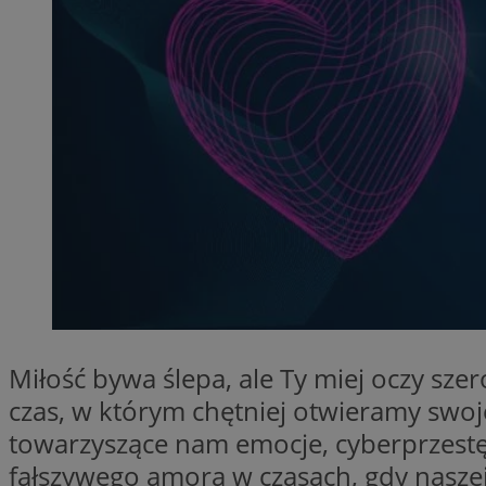
QeSessID
MvSessID
SessID
CookieScriptConse
VISITOR_PRIVACY_
Nazwa
Miłość bywa ślepa, ale Ty miej oczy s
Nazwa
__Secure-YNID
czas, w którym chętniej otwieramy swoje
Nazwa
OAID
towarzyszące nam emocje, cyberprzestępc
SRM_B
fałszywego amora w czasach, gdy nasze