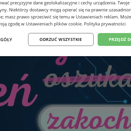
wać precyzyjne dane geolokalizacyjne i cechy urządzenia. Twoje
tryny. Niektórzy dostawcy mogą opierać się na prawnie uzasadnio
ie; masz prawo sprzeciwić się temu w
Ustawieniach reklam
. Może
woją zgodę w
Ustawieniach plików cookie
.
Polityka prywatności
EGÓŁY
ODRZUĆ WSZYSTKIE
PRZEJDŹ 
Wydajność
Targetowanie
Funkcjonalność
Ni
ezbędne
Wydajność
Targetowanie
Funkcjonalność
Niesklasyfikow
ie umożliwiają korzystanie z podstawowych funkcji strony internetowej, takich jak log
Bez niezbędnych plików cookie nie można prawidłowo korzystać ze strony internetowe
Provider
/
Okres
Opis
Domena
przechowywania