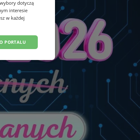
 wybory dotyczą
nym interesie
sz w każdej
DO PORTALU
esklasyfikowane
ane
owanie użytkownika i
j.