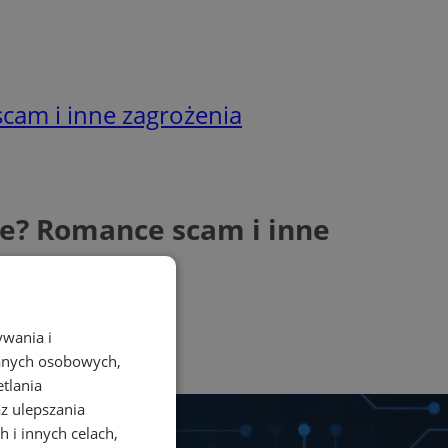
scam i inne zagrożenia
cie? Romance scam i inne
ywania i
danych osobowych,
etlania
az ulepszania
 i innych celach,