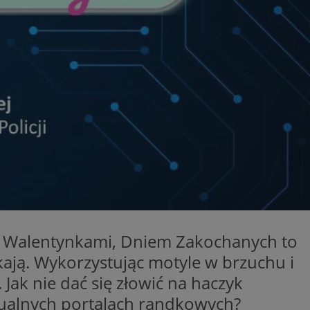
ator sesji.
ator sesji.
ator sesji.
usługę Cookie-
rencji dotyczących
est to konieczne,
działał poprawnie.
cje o zgodzie
h dotyczących
tryny. Rejestruje
ci i ustawień
ie w kolejnych
nie musi ponownie
 zwiększa wygodę i
ych.
Opis
ny Walentynkami, Dniem Zakochanych to
ekają. Wykorzystując motyle w brzuchu i
 OpenX dla
Jak nie dać się złowić na haczyk
one określone
okie Microsoft MSN,
enia skuteczności,
łowe działanie tej
tualnych portalach randkowych?
plik cookie