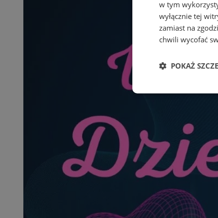
w tym wykorzysty
wyłącznie tej wi
zamiast na zgodz
chwili wycofać s
POKAŻ SZCZ
Niezbędne
Ni
Niezbędne pliki cook
zarządzanie kontem. 
Nazwa