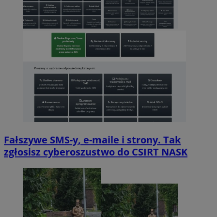
Fałszywe SMS-y, e-maile i strony. Tak
zgłosisz cyberoszustwo do CSIRT NASK