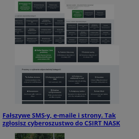
Fałszywe SMS-y, e-maile i strony. Tak
zgłosisz cyberoszustwo do CSIRT NASK