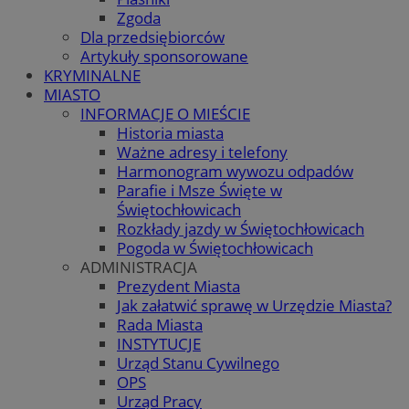
Zgoda
Dla przedsiębiorców
Artykuły sponsorowane
KRYMINALNE
MIASTO
INFORMACJE O MIEŚCIE
Historia miasta
Ważne adresy i telefony
Harmonogram wywozu odpadów
Parafie i Msze Święte w
Świętochłowicach
Rozkłady jazdy w Świętochłowicach
Pogoda w Świętochłowicach
ADMINISTRACJA
Prezydent Miasta
Jak załatwić sprawę w Urzędzie Miasta?
Rada Miasta
INSTYTUCJE
Urząd Stanu Cywilnego
OPS
Urząd Pracy