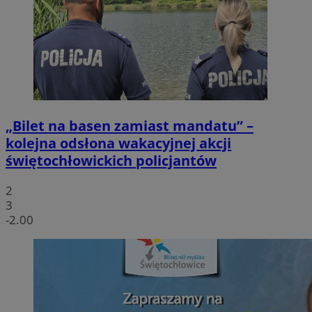
„Bilet na basen zamiast mandatu” –
kolejna odsłona wakacyjnej akcji
świętochłowickich policjantów
2
3
-2.00