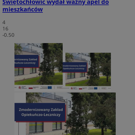
Świętochłowic wydał ważny apel do
mieszkańców
4
16
-0.50