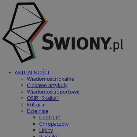
AKTUALNOŚCI
Wiadomości lokalne
Ciekawe artykuły
Wiadomości sportowe
OSiR "Skałka"
Kultura
Dzielnice
Centrum
Chropaczów
Lipiny
Piaśniki