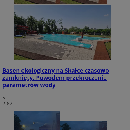
Basen ekologiczny na Skałce czasowo
zamknięty. Powodem przekroczenie
parametrów wody
5
2.67