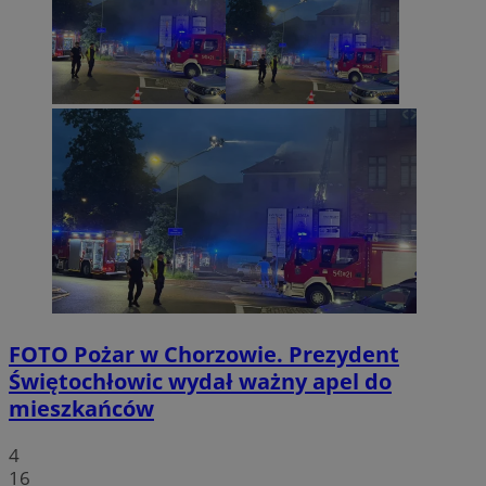
FOTO
Pożar w Chorzowie. Prezydent
Świętochłowic wydał ważny apel do
mieszkańców
4
16