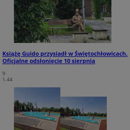
Książę Guido przysiadł w Świętochłowicach.
Oficjalne odsłonięcie 10 sierpnia
9
1.44