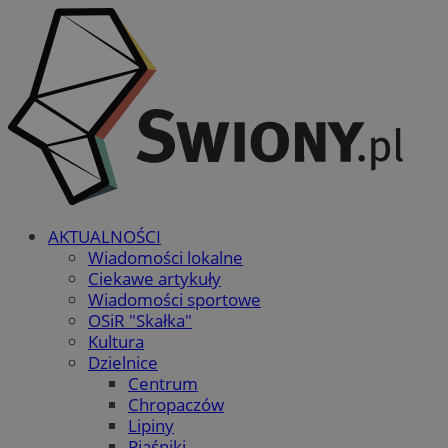
AKTUALNOŚCI
Wiadomości lokalne
Ciekawe artykuły
Wiadomości sportowe
OSiR "Skałka"
Kultura
Dzielnice
Centrum
Chropaczów
Lipiny
Piaśniki