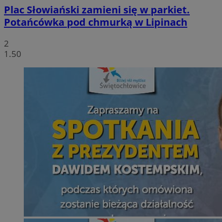
Plac Słowiański zamieni się w parkiet.
Potańcówka pod chmurką w Lipinach
2
1.50