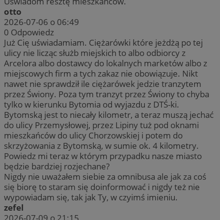
Uświadom resztę mieszkańców.
otto
2026-07-06 o 06:49
0
Odpowiedz
Już Cię uświadamiam. Ciężarówki które jeżdżą po tej
ulicy nie licząc służb miejskich to albo odbiorcy z
Arcelora albo dostawcy do lokalnych marketów albo z
miejscowych firm a tych zakaz nie obowiązuje. Nikt
nawet nie sprawdził ile ciężarówek jedzie tranzytem
przez Świony. Poza tym tranzyt przez Świony to chyba
tylko w kierunku Bytomia od wyjazdu z DTŚ-ki.
Bytomską jest to niecały kilometr, a teraz muszą jechać
do ulicy Przemysłowej, przez Lipiny tuż pod oknami
mieszkańców do ulicy Chorzowskiej i potem do
skrzyżowania z Bytomską, w sumie ok. 4 kilometry.
Powiedz mi teraz w którym przypadku nasze miasto
będzie bardziej rozjechane?
Nigdy nie uważałem siebie za omnibusa ale jak za coś
się biorę to staram się doinformować i nigdy też nie
wypowiadam się, tak jak Ty, w czyimś imieniu.
zefel
2026-07-09 o 21:15