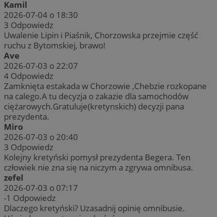
Kamil
2026-07-04 o 18:30
3
Odpowiedz
Uwalenie Lipin i Piaśnik, Chorzowska przejmie część
ruchu z Bytomskiej, brawo!
Ave
2026-07-03 o 22:07
4
Odpowiedz
Zamknięta estakada w Chorzowie ,Chebzie rozkopane
na calego.A tu decyzja o zakazie dla samochodów
ciężarowych.Gratuluje(kretynskich) decyzji pana
prezydenta.
Miro
2026-07-03 o 20:40
3
Odpowiedz
Kolejny kretyński pomysł prezydenta Begera. Ten
człowiek nie zna się na niczym a zgrywa omnibusa.
zefel
2026-07-03 o 07:17
-1
Odpowiedz
Dlaczego kretyński? Uzasadnij opinię omnibusie.