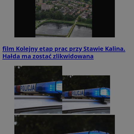
film
Kolejny etap prac przy Stawie Kalina.
Hałda ma zostać zlikwidowana