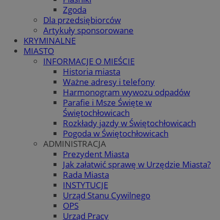
Zgoda
Dla przedsiębiorców
Artykuły sponsorowane
KRYMINALNE
MIASTO
INFORMACJE O MIEŚCIE
Historia miasta
Ważne adresy i telefony
Harmonogram wywozu odpadów
Parafie i Msze Święte w
Świętochłowicach
Rozkłady jazdy w Świętochłowicach
Pogoda w Świętochłowicach
ADMINISTRACJA
Prezydent Miasta
Jak załatwić sprawę w Urzędzie Miasta?
Rada Miasta
INSTYTUCJE
Urząd Stanu Cywilnego
OPS
Urząd Pracy