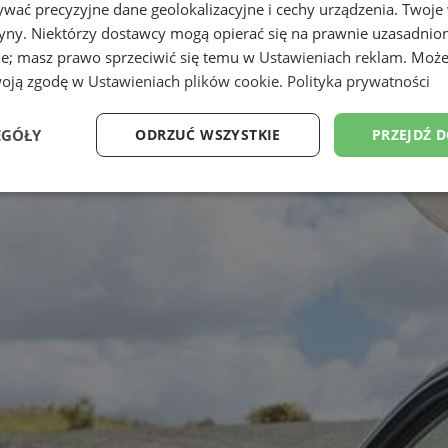
wać precyzyjne dane geolokalizacyjne i cechy urządzenia. Twoje
tryny. Niektórzy dostawcy mogą opierać się na prawnie uzasadnio
ie; masz prawo sprzeciwić się temu w
Ustawieniach reklam
. Może
woją zgodę w
Ustawieniach plików cookie
.
Polityka prywatności
EGÓŁY
ODRZUĆ WSZYSTKIE
PRZEJDŹ 
Wydajność
Targetowanie
Funkcjonalność
Ni
ezbędne
Wydajność
Targetowanie
Funkcjonalność
Niesklasyfikow
ie umożliwiają korzystanie z podstawowych funkcji strony internetowej, takich jak log
Bez niezbędnych plików cookie nie można prawidłowo korzystać ze strony internetowe
Provider
/
Okres
Opis
Domena
przechowywania