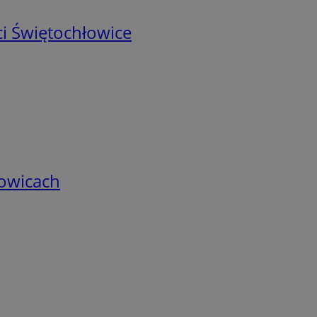
i Świętochłowice
łowicach