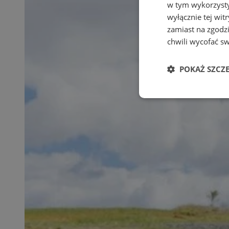
w tym wykorzysty
wyłącznie tej wi
zamiast na zgodz
chwili wycofać s
POKAŻ SZCZ
Niezbędne
Ni
Niezbędne pliki cook
zarządzanie kontem. 
Nazwa