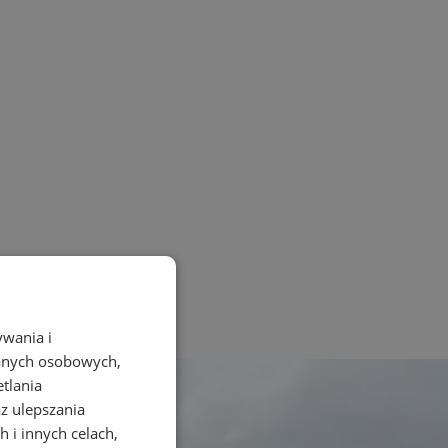
ywania i
danych osobowych,
etlania
az ulepszania
 i innych celach,