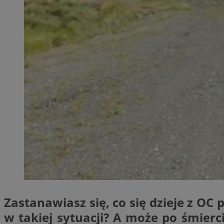
QeSessID
MvSessID
SessID
CookieScriptConse
VISITOR_PRIVACY_
Nazwa
Nazwa
__Secure-YNID
Nazwa
OAID
Zastanawiasz się, co się dzieje z OC
SRM_B
w takiej sytuacji? A może po śmier