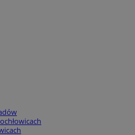
adów
tochłowicach
wicach