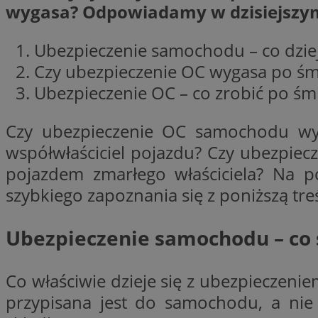
wygasa? Odpowiadamy w dzisiejszym
openstat_1gz8lx8d
_ga_DEDM2KCVWQ
Ubezpieczenie samochodu – co dzieje
_ga
Czy ubezpieczenie OC wygasa po śmie
VISITOR_INFO1_LIV
Ubezpieczenie OC – co zrobić po śmi
Czy ubezpieczenie OC samochodu wyga
współwłaściciel pojazdu? Czy ubezpiecze
_clsk
ustat_6nfvwhmzau
pojazdem zmarłego właściciela? Na p
szybkiego zapoznania się z poniższą tre
_clsk
Ubezpieczenie samochodu – co si
MUID
FCCDCF
Co właściwie dzieje się z ubezpieczeni
__eoi
przypisana jest do samochodu, a nie 