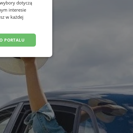
 wybory dotyczą
nym interesie
sz w każdej
DO PORTALU
esklasyfikowane
ane
owanie użytkownika i
j.