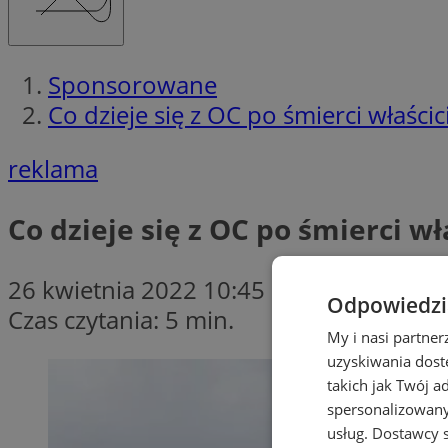
Sponsorowane
Co dzieje się z OC po śmierci właśc
reklama
Co dzieje się z OC po śmierci w
26 kwietnia 2022 10:45
Odpowiedzia
Czas czytania: 5 min.
My i nasi partne
uzyskiwania dost
takich jak Twój a
spersonalizowanyc
usług.
Dostawcy s