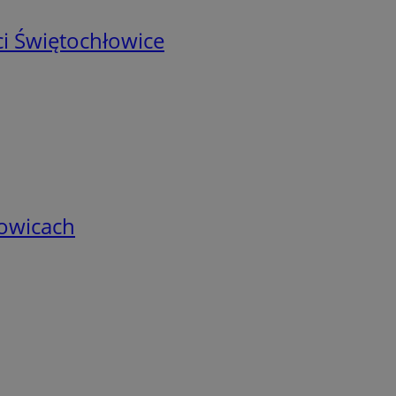
i Świętochłowice
łowicach