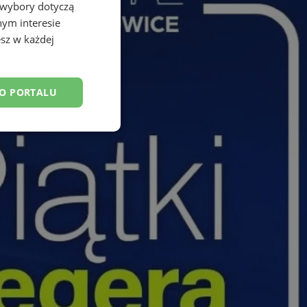
 wybory dotyczą
nym interesie
sz w każdej
DO PORTALU
esklasyfikowane
ane
owanie użytkownika i
j.