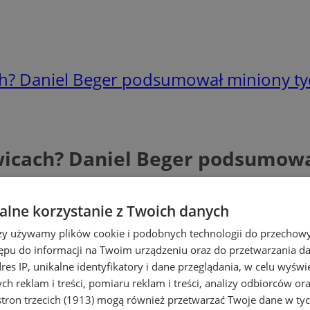
ch? Daniel Beger podsumował miniony ty
wicach? Daniel Beger podsumowa
lne korzystanie z Twoich danych
rzy używamy plików cookie i podobnych technologii do przechow
ępu do informacji na Twoim urządzeniu oraz do przetwarzania 
dres IP, unikalne identyfikatory i dane przeglądania, w celu wyświ
h reklam i treści, pomiaru reklam i treści, analizy odbiorców or
tron trzecich (1913)
mogą również przetwarzać Twoje dane w tych