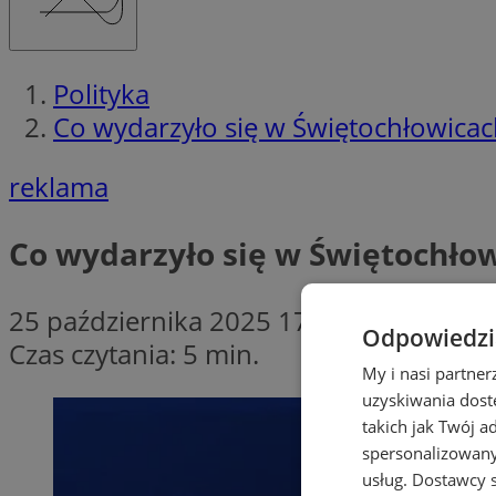
Polityka
Co wydarzyło się w Świętochłowica
reklama
Co wydarzyło się w Świętochło
25 października 2025 17:15
Odpowiedzia
Czas czytania: 5 min.
My i nasi partne
uzyskiwania dost
takich jak Twój a
spersonalizowanyc
usług.
Dostawcy s