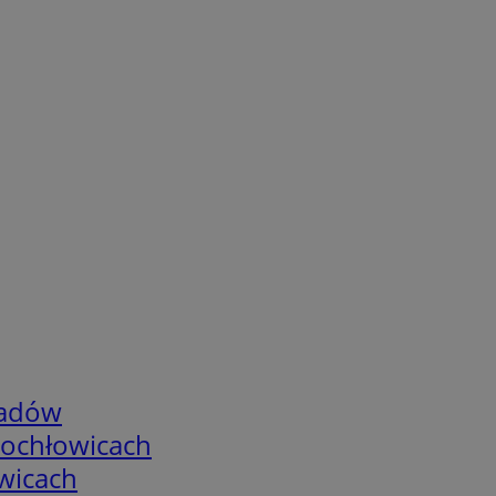
adów
tochłowicach
wicach