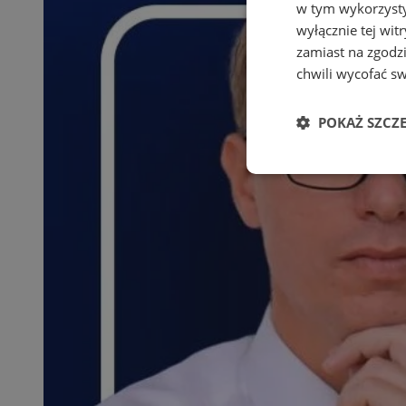
w tym wykorzysty
wyłącznie tej wi
zamiast na zgodz
chwili wycofać s
POKAŻ SZCZ
Niezbędne
Ni
Niezbędne pliki cook
zarządzanie kontem. 
Nazwa