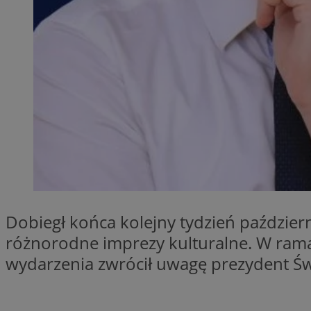
QeSessID
MvSessID
SessID
CookieScriptConse
VISITOR_PRIVACY_
Dobiegł końca kolejny tydzień paździer
Nazwa
różnorodne imprezy kulturalne. W ramac
Nazwa
__Secure-YNID
wydarzenia zwrócił uwagę prezydent Św
Nazwa
OAID
SRM_B