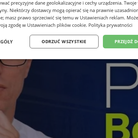
wać precyzyjne dane geolokalizacyjne i cechy urządzenia. Twoje
tryny. Niektórzy dostawcy mogą opierać się na prawnie uzasadnio
ie; masz prawo sprzeciwić się temu w
Ustawieniach reklam
. Może
woją zgodę w
Ustawieniach plików cookie
.
Polityka prywatności
EGÓŁY
ODRZUĆ WSZYSTKIE
PRZEJDŹ 
Wydajność
Targetowanie
Funkcjonalność
Ni
ezbędne
Wydajność
Targetowanie
Funkcjonalność
Niesklasyfikow
ie umożliwiają korzystanie z podstawowych funkcji strony internetowej, takich jak log
Bez niezbędnych plików cookie nie można prawidłowo korzystać ze strony internetowe
Provider
/
Okres
Opis
Domena
przechowywania