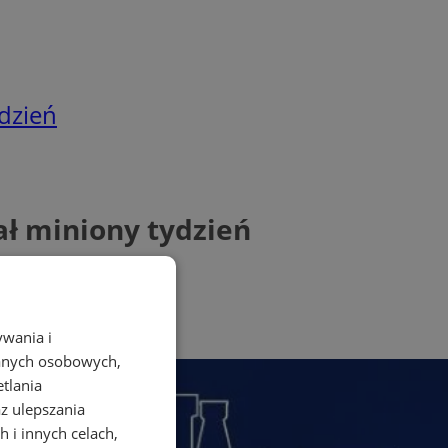
dzień
ł miniony tydzień
ywania i
danych osobowych,
etlania
az ulepszania
 i innych celach,