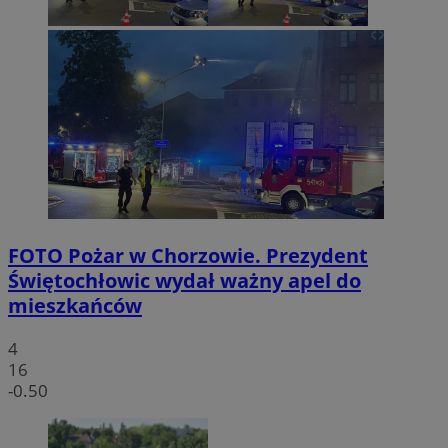
FOTO
Pożar w Chorzowie. Prezydent
Świętochłowic wydał ważny apel do
mieszkańców
4
16
-0.50