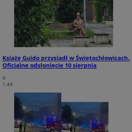
Książę Guido przysiadł w Świętochłowicach.
Oficjalne odsłonięcie 10 sierpnia
9
1.44