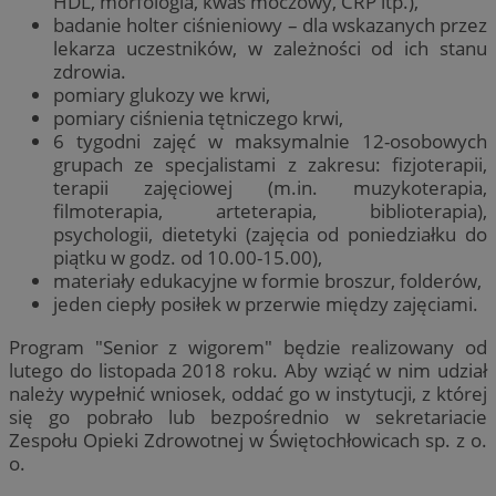
HDL, morfologia, kwas moczowy, CRP itp.),
badanie holter ciśnieniowy – dla wskazanych przez
lekarza uczestników, w zależności od ich stanu
zdrowia.
pomiary glukozy we krwi,
pomiary ciśnienia tętniczego krwi,
6 tygodni zajęć w maksymalnie 12-osobowych
grupach ze specjalistami z zakresu: fizjoterapii,
terapii zajęciowej (m.in. muzykoterapia,
filmoterapia, arteterapia, biblioterapia),
psychologii, dietetyki (zajęcia od poniedziałku do
piątku w godz. od 10.00-15.00),
materiały edukacyjne w formie broszur, folderów,
jeden ciepły posiłek w przerwie między zajęciami.
Program "Senior z wigorem" będzie realizowany od
lutego do listopada 2018 roku. Aby wziąć w nim udział
należy wypełnić wniosek, oddać go w instytucji, z której
się go pobrało lub bezpośrednio w sekretariacie
Zespołu Opieki Zdrowotnej w Świętochłowicach sp. z o.
o.