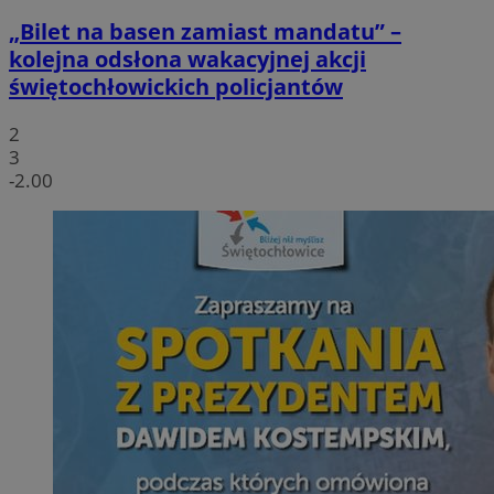
„Bilet na basen zamiast mandatu” –
kolejna odsłona wakacyjnej akcji
świętochłowickich policjantów
2
3
-2.00