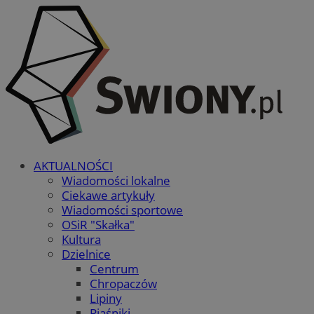
AKTUALNOŚCI
Wiadomości lokalne
Ciekawe artykuły
Wiadomości sportowe
OSiR "Skałka"
Kultura
Dzielnice
Centrum
Chropaczów
Lipiny
Piaśniki