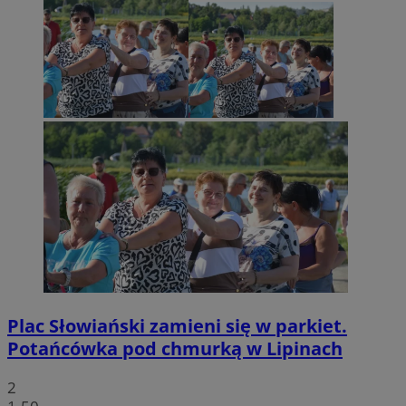
Plac Słowiański zamieni się w parkiet.
Potańcówka pod chmurką w Lipinach
2