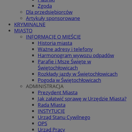
Zgoda
Dla przedsiębiorców
Artykuły sponsorowane
KRYMINALNE
MIASTO
INFORMACJE O MIEŚCIE
Historia miasta
Ważne adresy i telefony
Harmonogram wywozu odpadów
Parafie i Msze Święte w
Świętochłowicach
Rozkłady jazdy w Świętochłowicach
Pogoda w Świętochłowicach
ADMINISTRACJA
Prezydent Miasta
Jak załatwić sprawę w Urzędzie Miasta?
Rada Miasta
INSTYTUCJE
Urząd Stanu Cywilnego
OPS
Urząd Pracy