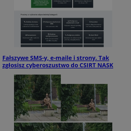
Fałszywe SMS-y, e-maile i strony. Tak
zgłosisz cyberoszustwo do CSIRT NASK