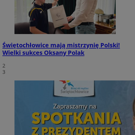
Świętochłowice mają mistrzynię Polski!
Wielki sukces Oksany Polak
2
3