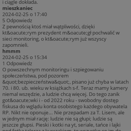
i ciągle dokłada.
mieszkaniec
2024-02-25 o 17:40
5
Odpowiedz
Z pewnością ktoś miał wątpliwości, dzięki
kt&oacute;rym prezydent m&oacute;gł pochwalić w
sieci monitoring, o kt&oacute;rym już wszyscy
zapomnieli.
hmmm
2024-02-25 o 15:34
1
Odpowiedz
O powszechnym monitoringu i szpiegowaniu
społeczeństwa, pod pozorem
&quot;bezpieczeństwa&quot;, pisano już chyba w latach
70. i 80. ub. wieku w książkach s-f. Teraz mamy kamery
niemal wszędzie, a ludzie chcą więcej. Do tego zanik
got&oacute;wki i - od 2022 roku - swobodny dostęp
fiskusa do wglądu konta osobistego każdego obywatela
RP. Nikt nie oponuje... Nie przepadam za T. Lisem, ale
w jednym miał rację: ludzie nie są głupi; ludzie są
jeszcze głupsi. Pieski i kotki na yt, seriale, tańce i lajki
pod fotką talerza z kurczakiem, to wszystko co im do