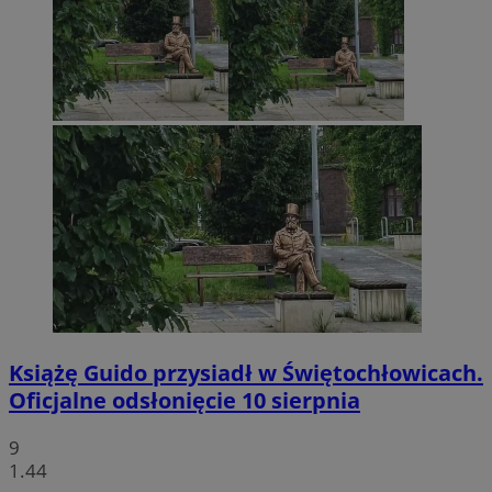
Książę Guido przysiadł w Świętochłowicach.
Oficjalne odsłonięcie 10 sierpnia
9
1.44