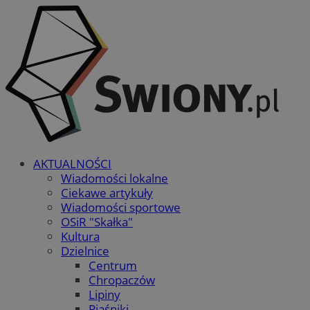
AKTUALNOŚCI
Wiadomości lokalne
Ciekawe artykuły
Wiadomości sportowe
OSiR "Skałka"
Kultura
Dzielnice
Centrum
Chropaczów
Lipiny
Piaśniki