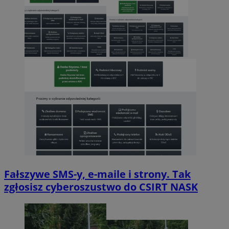
Fałszywe SMS-y, e-maile i strony. Tak
zgłosisz cyberoszustwo do CSIRT NASK