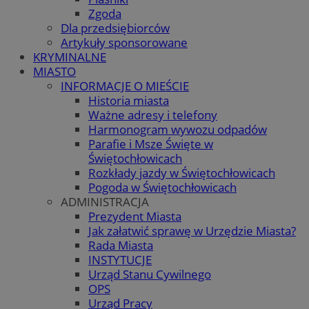
Zgoda
Dla przedsiębiorców
Artykuły sponsorowane
KRYMINALNE
MIASTO
INFORMACJE O MIEŚCIE
Historia miasta
Ważne adresy i telefony
Harmonogram wywozu odpadów
Parafie i Msze Święte w
Świętochłowicach
Rozkłady jazdy w Świętochłowicach
Pogoda w Świętochłowicach
ADMINISTRACJA
Prezydent Miasta
Jak załatwić sprawę w Urzędzie Miasta?
Rada Miasta
INSTYTUCJE
Urząd Stanu Cywilnego
OPS
Urząd Pracy