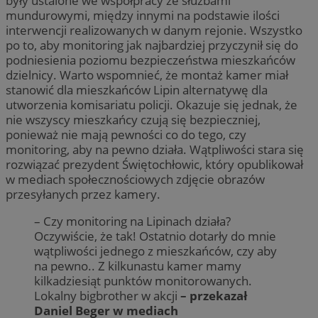
były ustalone we współpracy ze służbami
mundurowymi, między innymi na podstawie ilości
interwencji realizowanych w danym rejonie. Wszystko
po to, aby monitoring jak najbardziej przyczynił się do
podniesienia poziomu bezpieczeństwa mieszkańców
dzielnicy. Warto wspomnieć, że montaż kamer miał
stanowić dla mieszkańców Lipin alternatywę dla
utworzenia komisariatu policji. Okazuje się jednak, że
nie wszyscy mieszkańcy czują się bezpieczniej,
ponieważ nie mają pewności co do tego, czy
monitoring, aby na pewno działa. Wątpliwości stara się
rozwiązać prezydent Świętochłowic, który opublikował
w mediach społecznościowych zdjęcie obrazów
przesyłanych przez kamery.
– Czy monitoring na Lipinach działa?
Oczywiście, że tak! Ostatnio dotarły do mnie
wątpliwości jednego z mieszkańców, czy aby
na pewno.. Z kilkunastu kamer mamy
kilkadziesiąt punktów monitorowanych.
Lokalny bigbrother w akcji
– przekazał
Daniel Beger w mediach