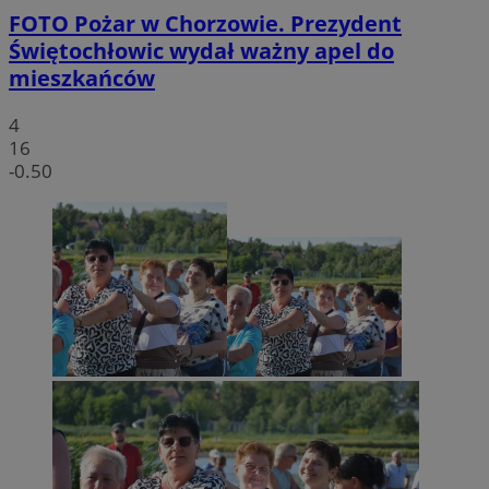
FOTO
Pożar w Chorzowie. Prezydent
Świętochłowic wydał ważny apel do
mieszkańców
4
16
-0.50