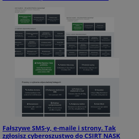
Fałszywe SMS-y, e-maile i strony. Tak
zgłosisz cyberoszustwo do CSIRT NASK