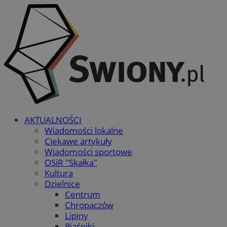
AKTUALNOŚCI
Wiadomości lokalne
Ciekawe artykuły
Wiadomości sportowe
OSiR "Skałka"
Kultura
Dzielnice
Centrum
Chropaczów
Lipiny
Piaśniki