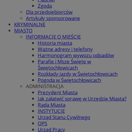
Zgoda
Dla przedsiębiorców
Artykuły sponsorowane
KRYMINALNE
MIASTO
INFORMACJE O MIEŚCIE
Historia miasta
Ważne adresy i telefony
Harmonogram wywozu odpadów
Parafie i Msze Święte w
Świętochłowicach
Rozkłady jazdy w Świętochłowicach
Pogoda w Świętochłowicach
ADMINISTRACJA
Prezydent Miasta
Jak załatwić sprawę w Urzędzie Miasta?
Rada Miasta
INSTYTUCJE
Urząd Stanu Cywilnego
OPS
Urząd Pracy