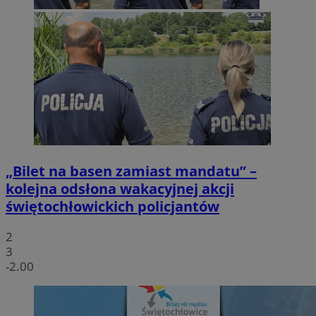
„Bilet na basen zamiast mandatu” –
kolejna odsłona wakacyjnej akcji
świętochłowickich policjantów
2
3
-2.00