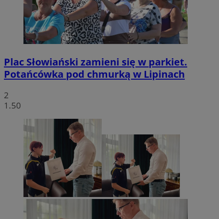
Plac Słowiański zamieni się w parkiet.
Potańcówka pod chmurką w Lipinach
2
1.50