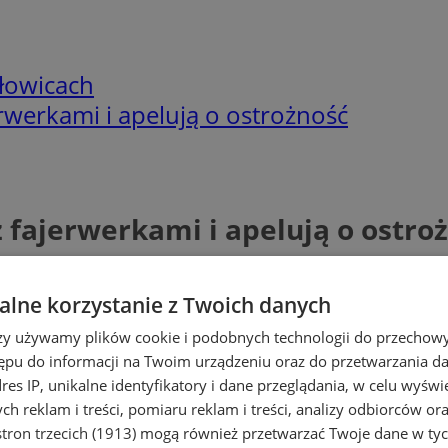
łowicach
erwerkami i apelują o ostrożność
z fajerwerkami i apelują o ostro
lne korzystanie z Twoich danych
rzy używamy plików cookie i podobnych technologii do przechow
ępu do informacji na Twoim urządzeniu oraz do przetwarzania 
dres IP, unikalne identyfikatory i dane przeglądania, w celu wyświ
h reklam i treści, pomiaru reklam i treści, analizy odbiorców or
tron trzecich (1913)
mogą również przetwarzać Twoje dane w tych