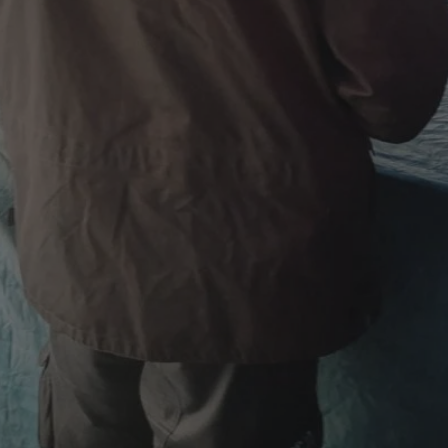
swiony.pl
1 rok
Ten plik cookie przechowuje identyfik
swiony.pl
1 rok
Ten plik cookie przechowuje identyfik
swiony.pl
1 rok
Ten plik cookie przechowuje identyfik
nt
4 tygodnie 2 dni
Ten plik cookie jest używany przez 
CookieScript
Script.com do zapamiętywania prefe
swiony.pl
zgody użytkownika na pliki cookie. J
aby baner cookie Cookie-Script.com 
METADATA
5 miesięcy 4
Ten plik cookie przechowuje informa
YouTube
tygodnie
użytkownika oraz jego preferencjac
.youtube.com
prywatności podczas korzystania z wi
wybory dotyczące polityki prywatnoś
zgody, zapewniając ich przestrzegan
wizytach. Dzięki temu użytkownik 
konfigurować swoich preferencji, co
zgodność z regulacjami ochrony dan
Polityce prywatności Google
Provider
/
Domena
Okres przechowywania
Provider
/
Okres
Opis
.youtube.com
5 miesięcy 4 tygodnie
Domena
przechowywania
Provider
/
Okres
Opis
Domena
przechowywania
1 rok
Powiązany z platformą reklamową banerów
OpenX
wydawców. Rejestruje, czy zostały wyświetl
Technologies
1 rok
Jest to własny plik co
Microsoft
reklamy. Podobno używane tylko do zwiększ
który zapewnia prawid
Inc.
Corporation
a nie do kierowania na użytkowników. Jako 
witryny.
reklama.silnet.pl
.c.bing.com