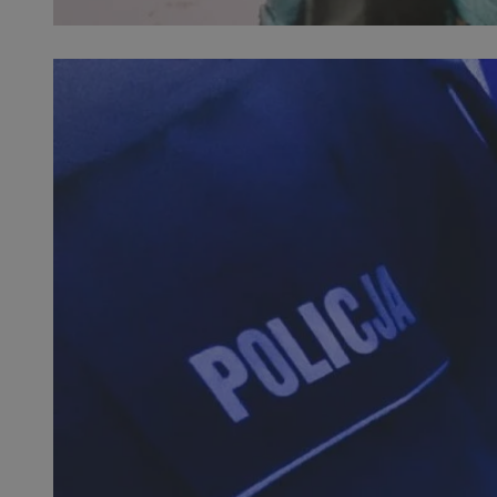
openstat_1gz8lx8d
_ga_DEDM2KCVWQ
_ga
VISITOR_INFO1_LIV
_clsk
ustat_6nfvwhmzau
_clsk
MUID
FCCDCF
__eoi