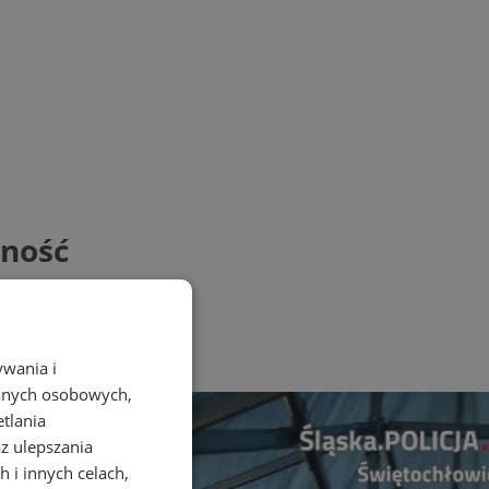
żność
ywania i
danych osobowych,
etlania
az ulepszania
 i innych celach,