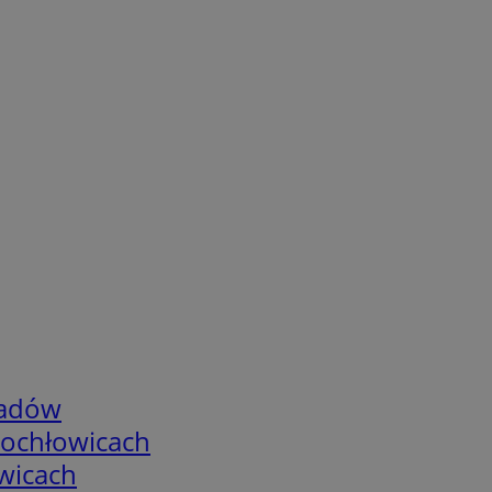
adów
tochłowicach
wicach