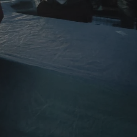
ator sesji.
ator sesji.
ator sesji.
usługę Cookie-
rencji dotyczących
est to konieczne,
działał poprawnie.
cje o zgodzie
h dotyczących
tryny. Rejestruje
ci i ustawień
ie w kolejnych
nie musi ponownie
 zwiększa wygodę i
ych.
Opis
 OpenX dla
one określone
okie Microsoft MSN,
enia skuteczności,
łowe działanie tej
plik cookie