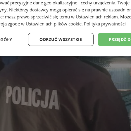
wać precyzyjne dane geolokalizacyjne i cechy urządzenia. Twoje
tryny. Niektórzy dostawcy mogą opierać się na prawnie uzasadnio
ie; masz prawo sprzeciwić się temu w
Ustawieniach reklam
. Może
woją zgodę w
Ustawieniach plików cookie
.
Polityka prywatności
EGÓŁY
ODRZUĆ WSZYSTKIE
PRZEJDŹ 
Wydajność
Targetowanie
Funkcjonalność
Ni
ezbędne
Wydajność
Targetowanie
Funkcjonalność
Niesklasyfikow
ie umożliwiają korzystanie z podstawowych funkcji strony internetowej, takich jak log
Bez niezbędnych plików cookie nie można prawidłowo korzystać ze strony internetowe
Provider
/
Okres
Opis
Domena
przechowywania