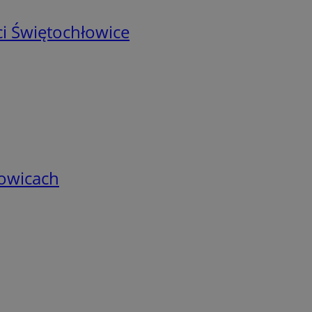
i Świętochłowice
łowicach