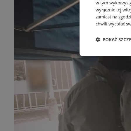
w tym wykorzysty
wyłącznie tej wi
zamiast na zgodz
chwili wycofać s
POKAŻ SZCZ
Niezbędne
Ni
Niezbędne pliki cook
zarządzanie kontem. 
Nazwa