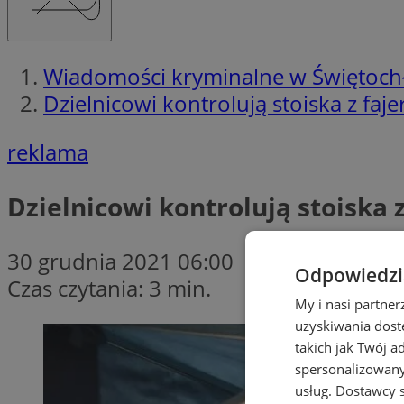
Wiadomości kryminalne w Świętoch
Dzielnicowi kontrolują stoiska z faj
reklama
Dzielnicowi kontrolują stoiska 
30 grudnia 2021 06:00
Odpowiedzia
Czas czytania: 3 min.
My i nasi partne
uzyskiwania dost
takich jak Twój a
spersonalizowanyc
usług.
Dostawcy s