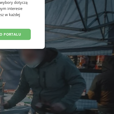
 wybory dotyczą
nym interesie
sz w każdej
DO PORTALU
esklasyfikowane
ane
owanie użytkownika i
j.