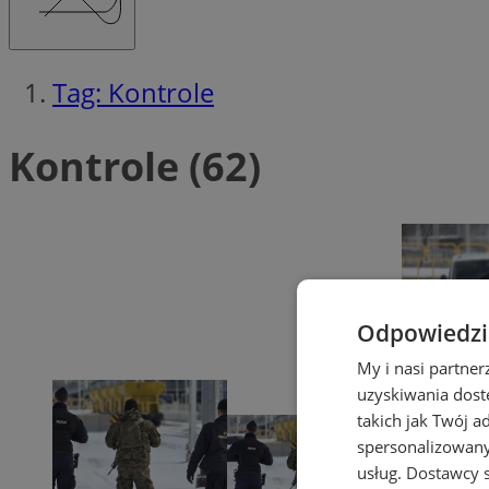
Tag: Kontrole
Kontrole (62)
Odpowiedzia
My i nasi partne
uzyskiwania dost
takich jak Twój a
spersonalizowanyc
usług.
Dostawcy s