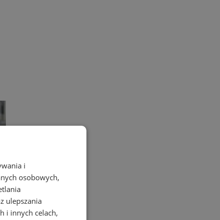
ywania i
danych osobowych,
etlania
az ulepszania
 i innych celach,