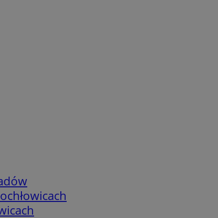
adów
tochłowicach
wicach