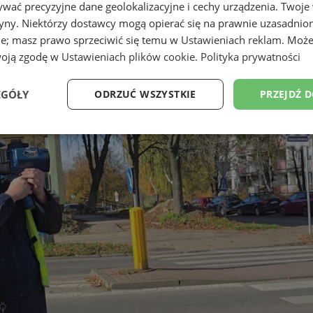
wać precyzyjne dane geolokalizacyjne i cechy urządzenia. Twoje
tryny. Niektórzy dostawcy mogą opierać się na prawnie uzasadnio
ie; masz prawo sprzeciwić się temu w
Ustawieniach reklam
. Może
woją zgodę w
Ustawieniach plików cookie
.
Polityka prywatności
ałania policjantów na terenach
EGÓŁY
ODRZUĆ WSZYSTKIE
PRZEJDŹ 
Wydajność
Targetowanie
Funkcjonalność
Ni
ezbędne
Wydajność
Targetowanie
Funkcjonalność
Niesklasyfikow
ie umożliwiają korzystanie z podstawowych funkcji strony internetowej, takich jak log
Bez niezbędnych plików cookie nie można prawidłowo korzystać ze strony internetowe
Provider
/
Okres
Opis
Domena
przechowywania