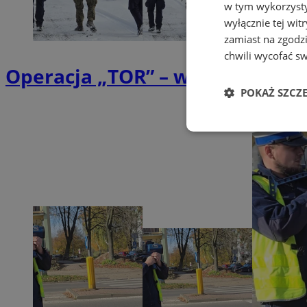
w tym wykorzysty
wyłącznie tej wi
zamiast na zgodz
chwili wycofać s
Operacja „TOR” – wzmożone dzi
POKAŻ SZCZ
Niezbędne
Ni
Niezbędne pliki cook
zarządzanie kontem. 
Nazwa