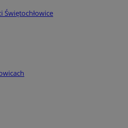
i Świętochłowice
łowicach