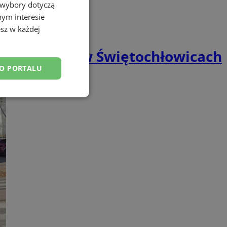
 wybory dotyczą
nym interesie
sz w każdej
 kolejowych w Świętochłowicach
DO PORTALU
esklasyfikowane
ane
owanie użytkownika i
j.