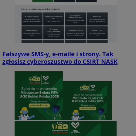
Fałszywe SMS-y, e-maile i strony. Tak
zgłosisz cyberoszustwo do CSIRT NASK