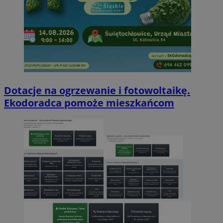
Dotacje na ogrzewanie i fotowoltaikę.
Ekodoradca pomoże mieszkańcom