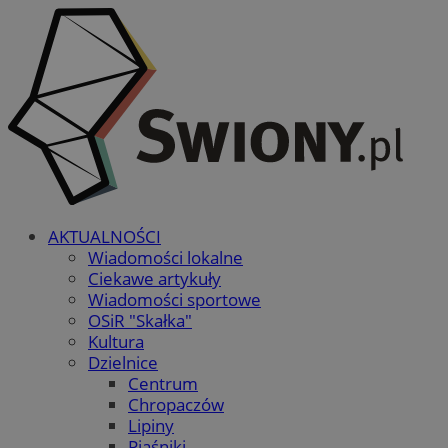
AKTUALNOŚCI
Wiadomości lokalne
Ciekawe artykuły
Wiadomości sportowe
OSiR "Skałka"
Kultura
Dzielnice
Centrum
Chropaczów
Lipiny
Piaśniki