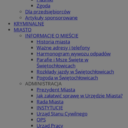
Zgoda
Dla przedsiębiorców
Artykuły sponsorowane
KRYMINALNE
MIASTO
INFORMACJE O MIEŚCIE
Historia miasta
Ważne adresy i telefony
Harmonogram wywozu odpadów
Parafie i Msze Święte w
Świętochłowicach
Rozkłady jazdy w Świętochłowicach
Pogoda w Świętochłowicach
ADMINISTRACJA
Prezydent Miasta
Jak załatwić sprawę w Urzędzie Miasta?
Rada Miasta
INSTYTUCJE
Urząd Stanu Cywilnego
OPS
Urząd Pracy