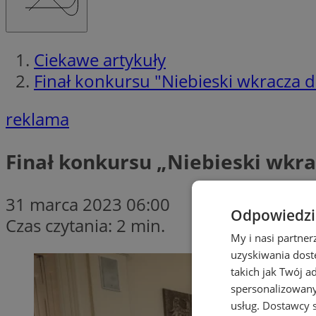
Ciekawe artykuły
Finał konkursu "Niebieski wkracza d
reklama
Finał konkursu „Niebieski wkra
31 marca 2023 06:00
Odpowiedzia
Czas czytania: 2 min.
My i nasi partne
uzyskiwania dost
takich jak Twój a
spersonalizowanyc
usług.
Dostawcy s