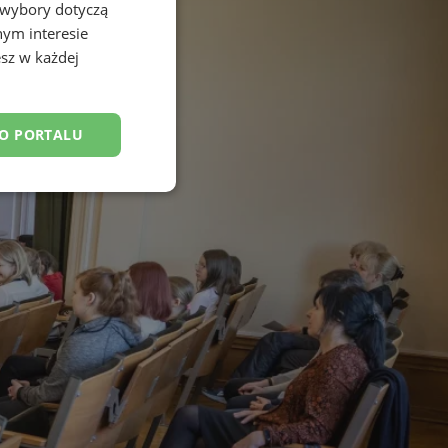
 wybory dotyczą
nym interesie
sz w każdej
DO PORTALU
nkcjonalność
owanie użytkownika i
j.