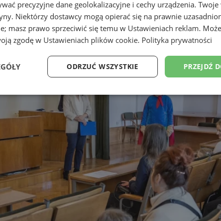
wać precyzyjne dane geolokalizacyjne i cechy urządzenia. Twoje
tryny. Niektórzy dostawcy mogą opierać się na prawnie uzasadnio
ie; masz prawo sprzeciwić się temu w
Ustawieniach reklam
. Może
woją zgodę w
Ustawieniach plików cookie
.
Polityka prywatności
EGÓŁY
ODRZUĆ WSZYSTKIE
PRZEJDŹ 
e
Wydajność
Targetowanie
Fu
Niezbędne
Wydajność
Targetowanie
Funkcjonalność
ie umożliwiają korzystanie z podstawowych funkcji strony internetowej, takich jak log
Bez niezbędnych plików cookie nie można prawidłowo korzystać ze strony internetowe
Okres
Provider
/
Domena
Opis
przechowywania