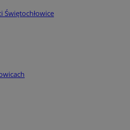
i Świętochłowice
łowicach