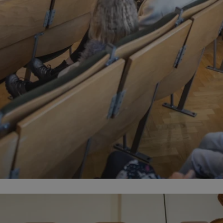
swiony.pl
1 rok
Ten plik cookie przechowuje id
swiony.pl
1 rok
Ten plik cookie przechowuje id
swiony.pl
1 rok
Ten plik cookie przechowuje id
.rfihub.com
Sesja
Ten plik cookie jest używany
zgody użytkownika w odniesie
śledzenia. Zazwyczaj rejestruj
zdecydował się na usługi śledz
5 miesięcy 4
Służy do przechowywania zgod
LinkedIn
tygodnie
używanie plików cookie do in
Corporation
.linkedin.com
METADATA
5 miesięcy 4
Ten plik cookie przechowuje i
YouTube
tygodnie
użytkownika oraz jego prefere
.youtube.com
prywatności podczas korzystan
Rejestruje wybory dotyczące p
i ustawień zgody, zapewniając 
w kolejnych wizytach. Dzięki 
Polityce prywatności Google
musi ponownie konfigurować s
co zwiększa wygodę i zgodność
ochrony danych.
Sesja
Rejestruje, który klaster serw
NGINX Inc.
gościa. Jest to używane w kont
bh.contextweb.com
równoważenia obciążenia w ce
doświadczenia użytkownika.
1 rok
Do przechowywania unikalnego
Simplifi Holdings