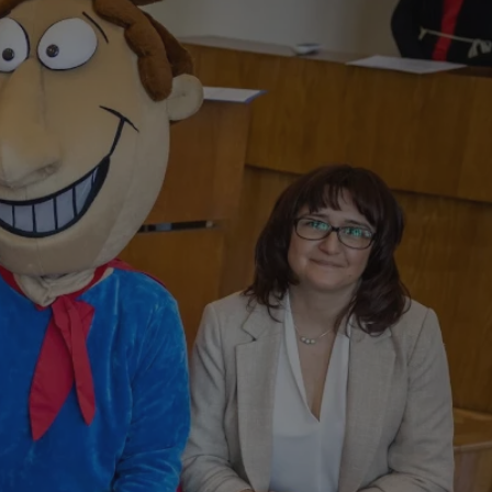
niania ludzi i
trony internetowej,
e ważnych raportów
ryny internetowej.
rzez usługę Cookie-
preferencji
 na pliki cookie.
ookie Cookie-
 i przechowywania
i częstotliwości
iadomień push do
dzającego do
kie służy do
tyczące odwiedzin
i unikalnych
takie jak te, które
ych, przypisując
enerowaną liczbę
kator klienta. Jest
grywania
ny w celu
cji ze stroną
 doświadczenia
oświadczenie
a poprzez
 strony
 reklam i treści do
żytkownika oraz w