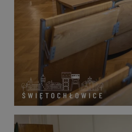
QeSessID
MvSessID
SessID
euds
li_gc
VISITOR_PRIVACY_
INGRESSCOOKIE
suid