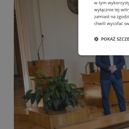
w tym wykorzysty
wyłącznie tej wi
zamiast na zgodz
chwili wycofać s
POKAŻ SZCZ
Niezbędn
Niezbędne pliki cook
zarządzanie kontem. 
Nazwa