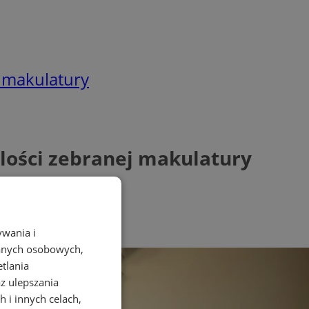
j makulatury
ilości zebranej makulatury
ywania i
danych osobowych,
etlania
az ulepszania
 i innych celach,