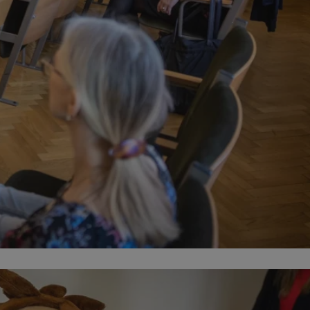
entyfikator sesji.
entyfikator sesji.
entyfikator sesji.
 do przechowywania
niu do usług
e, czy użytkownik
enia lub reklamy.
y gościa na
nych celów
nformacje o zgodzie
ncjach dotyczących
ia z witryny.
olityki prywatności
ich przestrzeganie
temu użytkownik nie
woich preferencji,
 z regulacjami
erów obsługuje
ekście
lu optymalizacji
 identyfikatora