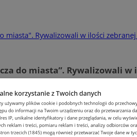
o miasta". Rywalizowali w ilości zebrane
cza do miasta”. Rywalizowali w 
lne korzystanie z Twoich danych
rzy używamy plików cookie i podobnych technologii do przechow
ępu do informacji na Twoim urządzeniu oraz do przetwarzania 
dres IP, unikalne identyfikatory i dane przeglądania, w celu wyświ
h reklam i treści, pomiaru reklam i treści, analizy odbiorców or
tron trzecich (1845)
mogą również przetwarzać Twoje dane w tych