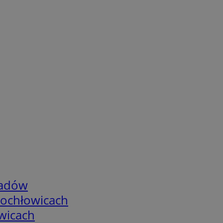
adów
tochłowicach
wicach