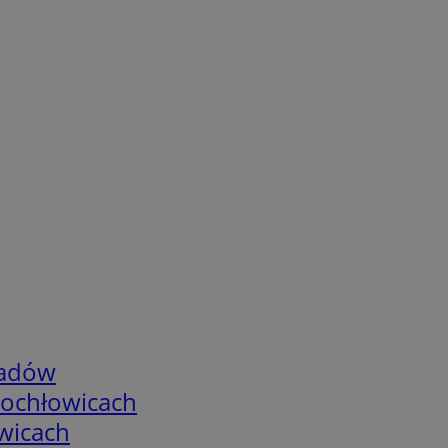
adów
tochłowicach
wicach