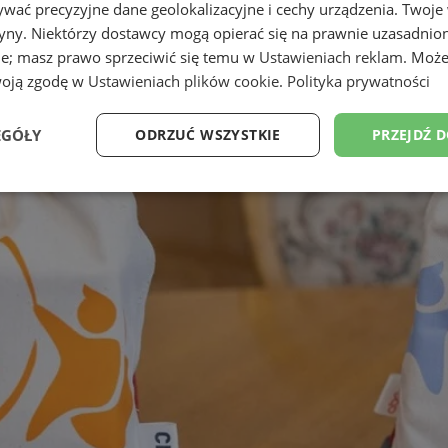
wać precyzyjne dane geolokalizacyjne i cechy urządzenia. Twoje
tryny. Niektórzy dostawcy mogą opierać się na prawnie uzasadnio
ie; masz prawo sprzeciwić się temu w
Ustawieniach reklam
. Może
woją zgodę w
Ustawieniach plików cookie
.
Polityka prywatności
EGÓŁY
ODRZUĆ WSZYSTKIE
PRZEJDŹ 
Wydajność
Targetowanie
Funkcjonalność
Ni
ezbędne
Wydajność
Targetowanie
Funkcjonalność
Niesklasyfikow
ie umożliwiają korzystanie z podstawowych funkcji strony internetowej, takich jak log
Bez niezbędnych plików cookie nie można prawidłowo korzystać ze strony internetowe
Provider
/
Okres
Opis
Domena
przechowywania