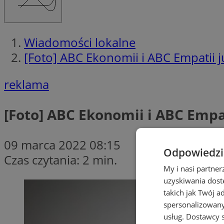
Wiadomości lokalne
[Foto] ABC Ekonomii i ABC Empatii 
reklama
[Foto] ABC Ekonomii i ABC Empa
09 marca 2022 08:15
Odpowiedzia
Czas czytania: 2 min.
My i nasi partne
uzyskiwania dost
takich jak Twój a
spersonalizowanyc
usług.
Dostawcy s