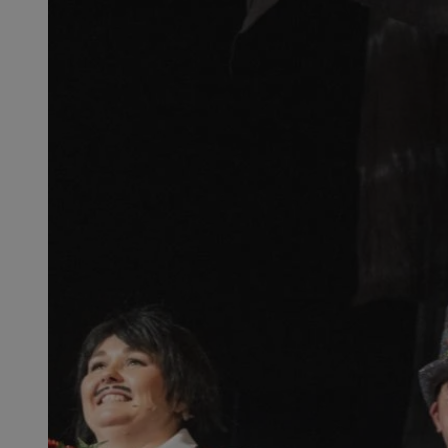
openstat_1gz8lx8d
_ga_DEDM2KCVWQ
_ga
VISITOR_INFO1_LIV
_clsk
ustat_6nfvwhmzau
_clsk
MUID
FCCDCF
__eoi