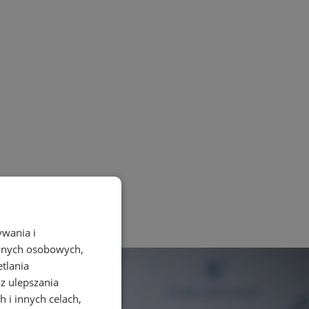
ywania i
danych osobowych,
etlania
az ulepszania
 i innych celach,