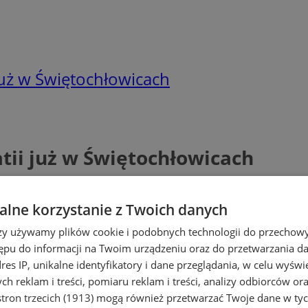
już w Świętochłowicach
tii już w Świętochłowicach
lne korzystanie z Twoich danych
rzy używamy plików cookie i podobnych technologii do przechow
ępu do informacji na Twoim urządzeniu oraz do przetwarzania 
dres IP, unikalne identyfikatory i dane przeglądania, w celu wyświ
h reklam i treści, pomiaru reklam i treści, analizy odbiorców or
tron trzecich (1913)
mogą również przetwarzać Twoje dane w tych