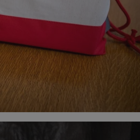
ator sesji.
ator sesji.
ator sesji.
usługę Cookie-
rencji dotyczących
est to konieczne,
działał poprawnie.
cje o zgodzie
h dotyczących
tryny. Rejestruje
ci i ustawień
ie w kolejnych
nie musi ponownie
 zwiększa wygodę i
ych.
Opis
 OpenX dla
one określone
okie Microsoft MSN,
enia skuteczności,
łowe działanie tej
plik cookie