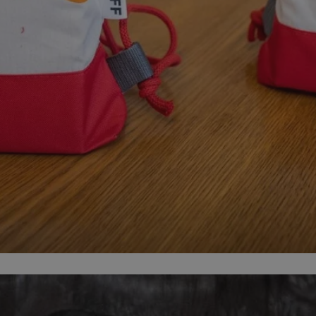
swiony.pl
1 rok
Ten plik cookie przechowuje identyfik
swiony.pl
1 rok
Ten plik cookie przechowuje identyfik
swiony.pl
1 rok
Ten plik cookie przechowuje identyfik
nt
4 tygodnie 2 dni
Ten plik cookie jest używany przez 
CookieScript
Script.com do zapamiętywania prefe
swiony.pl
zgody użytkownika na pliki cookie. J
aby baner cookie Cookie-Script.com 
METADATA
5 miesięcy 4
Ten plik cookie przechowuje informa
YouTube
tygodnie
użytkownika oraz jego preferencjac
.youtube.com
prywatności podczas korzystania z wi
wybory dotyczące polityki prywatnoś
zgody, zapewniając ich przestrzegan
wizytach. Dzięki temu użytkownik 
konfigurować swoich preferencji, co
zgodność z regulacjami ochrony dan
Polityce prywatności Google
Provider
/
Domena
Okres przechowywania
Provider
/
Okres
Opis
.youtube.com
5 miesięcy 4 tygodnie
Domena
przechowywania
Provider
/
Okres
Opis
Domena
przechowywania
1 rok
Powiązany z platformą reklamową banerów
OpenX
wydawców. Rejestruje, czy zostały wyświetl
Technologies
1 rok
Jest to własny plik co
Microsoft
reklamy. Podobno używane tylko do zwiększ
który zapewnia prawid
Inc.
Corporation
a nie do kierowania na użytkowników. Jako 
witryny.
reklama.silnet.pl
.c.bing.com