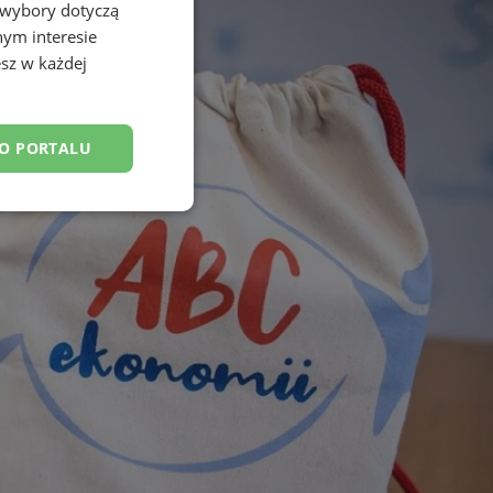
 wybory dotyczą
nym interesie
sz w każdej
DO PORTALU
esklasyfikowane
ane
owanie użytkownika i
j.