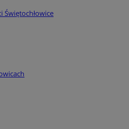
i Świętochłowice
łowicach