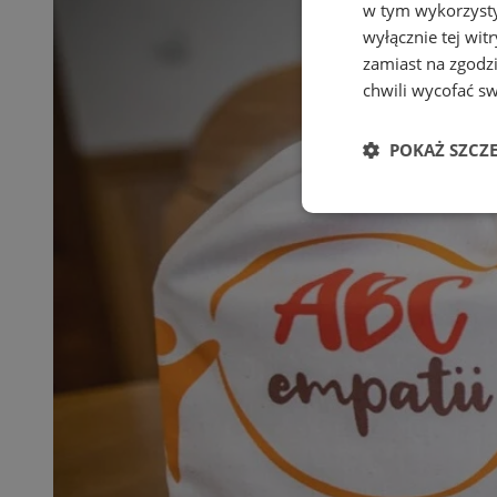
w tym wykorzysty
wyłącznie tej wi
zamiast na zgodz
chwili wycofać s
POKAŻ SZCZ
Niezbędne
Ni
Niezbędne pliki cook
zarządzanie kontem. 
Nazwa