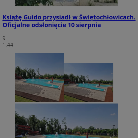
Książę Guido przysiadł w Świętochłowicach.
Oficjalne odsłonięcie 10 sierpnia
9
1.44