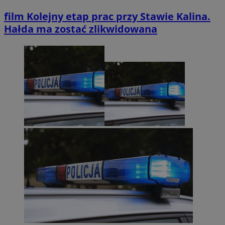
film
Kolejny etap prac przy Stawie Kalina.
Hałda ma zostać zlikwidowana