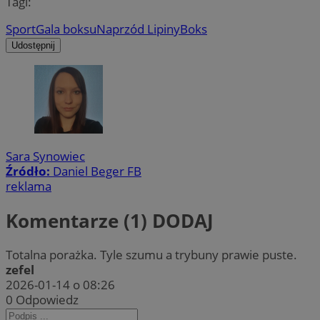
Tagi:
Sport
Gala boksu
Naprzód Lipiny
Boks
Udostępnij
Sara Synowiec
Źródło:
Daniel Beger FB
reklama
Komentarze (1)
DODAJ
Totalna porażka. Tyle szumu a trybuny prawie puste.
zefel
2026-01-14 o 08:26
0
Odpowiedz