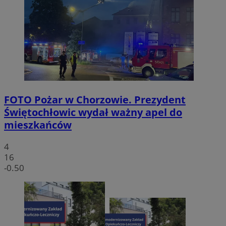
FOTO
Pożar w Chorzowie. Prezydent
Świętochłowic wydał ważny apel do
mieszkańców
4
16
-0.50