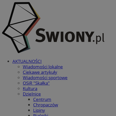
AKTUALNOŚCI
Wiadomości lokalne
Ciekawe artykuły
Wiadomości sportowe
OSiR "Skałka"
Kultura
Dzielnice
Centrum
Chropaczów
Lipiny
Piaśniki