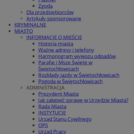
Zgoda
Dla przedsiębiorców
Artykuły sponsorowane
KRYMINALNE
MIASTO
INFORMACJE O MIEŚCIE
Historia miasta
Ważne adresy i telefony
Harmonogram wywozu odpadów
Parafie i Msze Święte w
Świętochłowicach
Rozkłady jazdy w Świętochłowicach
Pogoda w Świętochłowicach
ADMINISTRACJA
Prezydent Miasta
Jak załatwić sprawę w Urzędzie Miasta?
Rada Miasta
INSTYTUCJE
Urząd Stanu Cywilnego
OPS
Urząd Pracy