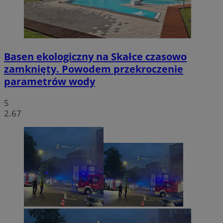
Basen ekologiczny na Skałce czasowo
zamknięty. Powodem przekroczenie
parametrów wody
5
2.67