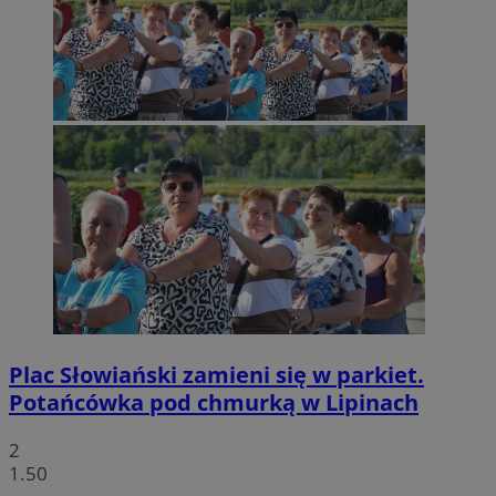
Plac Słowiański zamieni się w parkiet.
Potańcówka pod chmurką w Lipinach
2
1.50