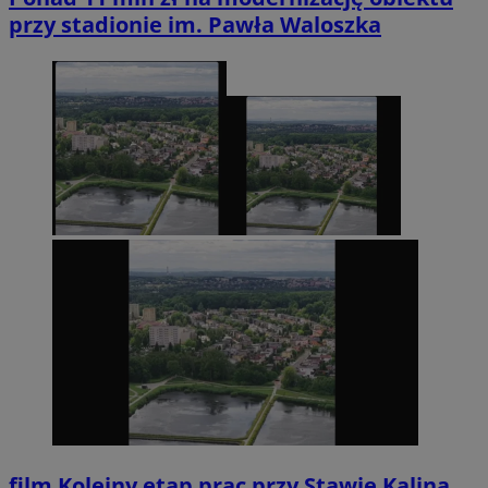
przy stadionie im. Pawła Waloszka
film
Kolejny etap prac przy Stawie Kalina.