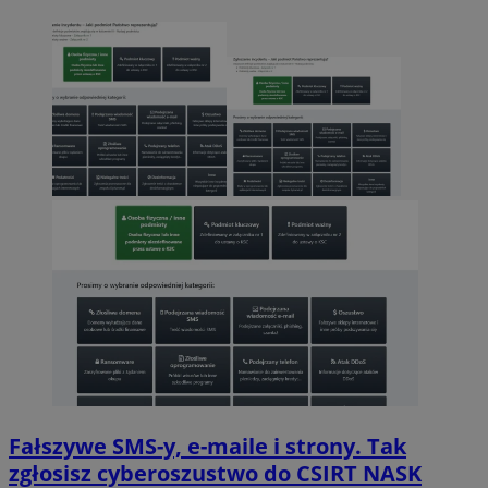
Fałszywe SMS-y, e-maile i strony. Tak
zgłosisz cyberoszustwo do CSIRT NASK