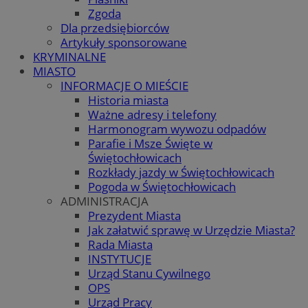
Zgoda
Dla przedsiębiorców
Artykuły sponsorowane
KRYMINALNE
MIASTO
INFORMACJE O MIEŚCIE
Historia miasta
Ważne adresy i telefony
Harmonogram wywozu odpadów
Parafie i Msze Święte w
Świętochłowicach
Rozkłady jazdy w Świętochłowicach
Pogoda w Świętochłowicach
ADMINISTRACJA
Prezydent Miasta
Jak załatwić sprawę w Urzędzie Miasta?
Rada Miasta
INSTYTUCJE
Urząd Stanu Cywilnego
OPS
Urząd Pracy