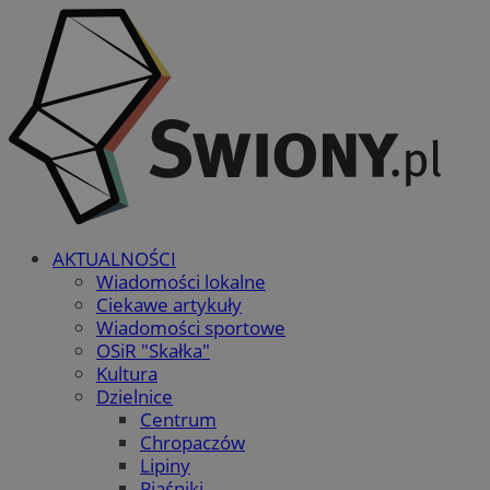
AKTUALNOŚCI
Wiadomości lokalne
Ciekawe artykuły
Wiadomości sportowe
OSiR "Skałka"
Kultura
Dzielnice
Centrum
Chropaczów
Lipiny
Piaśniki