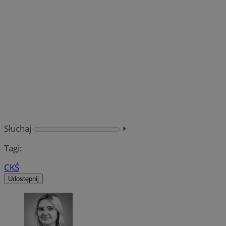
Słuchaj
⏵︎
Tagi:
CKŚ
Udostępnij