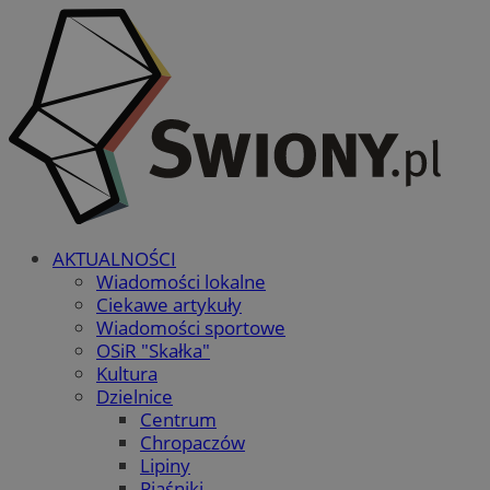
AKTUALNOŚCI
Wiadomości lokalne
Ciekawe artykuły
Wiadomości sportowe
OSiR "Skałka"
Kultura
Dzielnice
Centrum
Chropaczów
Lipiny
Piaśniki