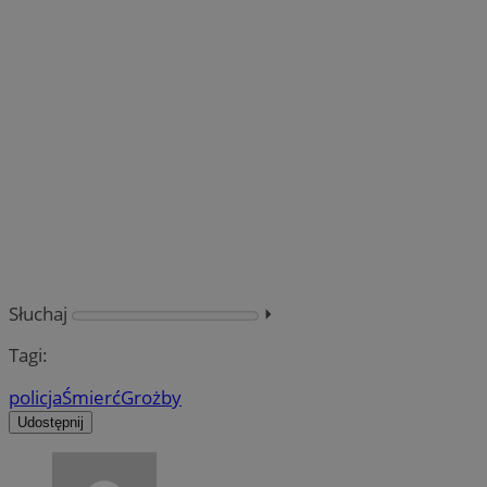
Słuchaj
⏵︎
Tagi:
policja
Śmierć
Grożby
Udostępnij