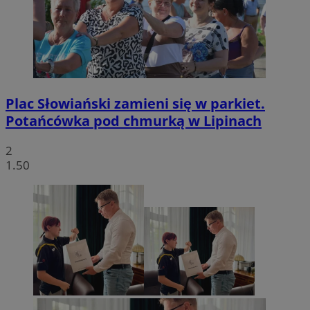
Plac Słowiański zamieni się w parkiet.
Potańcówka pod chmurką w Lipinach
2
1.50