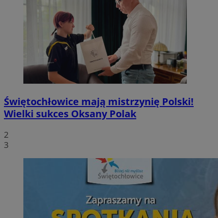
Świętochłowice mają mistrzynię Polski!
Wielki sukces Oksany Polak
2
3