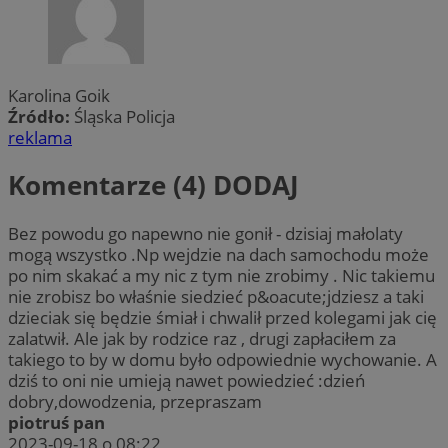
Karolina Goik
Źródło:
Śląska Policja
reklama
Komentarze (4)
DODAJ
Bez powodu go napewno nie gonił - dzisiaj małolaty
mogą wszystko .Np wejdzie na dach samochodu może
po nim skakać a my nic z tym nie zrobimy . Nic takiemu
nie zrobisz bo właśnie siedzieć p&oacute;jdziesz a taki
dzieciak się będzie śmiał i chwalił przed kolegami jak cię
zalatwił. Ale jak by rodzice raz , drugi zapłaciłem za
takiego to by w domu było odpowiednie wychowanie. A
dziś to oni nie umieją nawet powiedzieć :dzień
dobry,dowodzenia, przepraszam
piotruś pan
2023-09-18 o 08:22