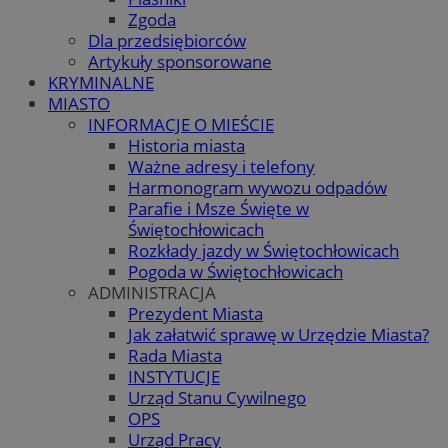
Zgoda
Dla przedsiębiorców
Artykuły sponsorowane
KRYMINALNE
MIASTO
INFORMACJE O MIEŚCIE
Historia miasta
Ważne adresy i telefony
Harmonogram wywozu odpadów
Parafie i Msze Święte w
Świętochłowicach
Rozkłady jazdy w Świętochłowicach
Pogoda w Świętochłowicach
ADMINISTRACJA
Prezydent Miasta
Jak załatwić sprawę w Urzędzie Miasta?
Rada Miasta
INSTYTUCJE
Urząd Stanu Cywilnego
OPS
Urząd Pracy