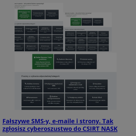
Fałszywe SMS-y, e-maile i strony. Tak
zgłosisz cyberoszustwo do CSIRT NASK