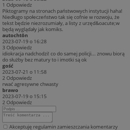
1
Odpowiedz
Piktogramy na stronach państwowych instytucji haha!
Niedługo społeczeństwo tak się cofnie w rozwoju, że
tekst będzie niezrozumiały, a listy z urzęd&oacute;w
będą wyglądały jak komiks.
autochtōn
2023-07-19 o 16:28
3
Odpowiedz
idiokracja nadchodzi! co do samej policji... znowu biorą
do służby bez matury to i imotki są ok
gość
2023-07-21 o 11:58
2
Odpowiedz
rwać agresywne chwasty
brawo
2023-07-19 o 15:15
2
Odpowiedz
Akceptuję regulamin zamieszczania komentarzy