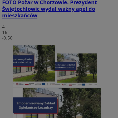
FOTO
Pożar w Chorzowie. Prezydent
Świętochłowic wydał ważny apel do
mieszkańców
4
16
-0.50