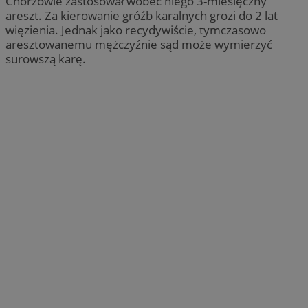
Chorzowie zastosował wobec niego 3-miesięczny
areszt. Za kierowanie gróźb karalnych grozi do 2 lat
więzienia. Jednak jako recydywiście, tymczasowo
aresztowanemu mężczyźnie sąd może wymierzyć
surowszą karę.