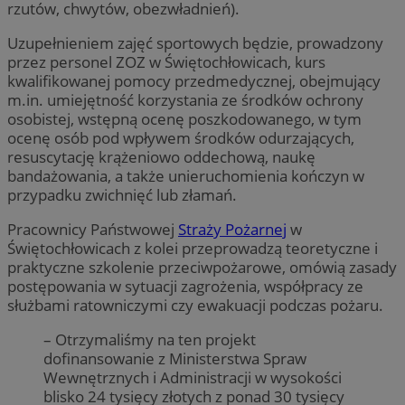
rzutów, chwytów, obezwładnień).
Uzupełnieniem zajęć sportowych będzie, prowadzony
przez personel ZOZ w Świętochłowicach, kurs
kwalifikowanej pomocy przedmedycznej, obejmujący
m.in. umiejętność korzystania ze środków ochrony
osobistej, wstępną ocenę poszkodowanego, w tym
ocenę osób pod wpływem środków odurzających,
resuscytację krążeniowo oddechową, naukę
bandażowania, a także unieruchomienia kończyn w
przypadku zwichnięć lub złamań.
Pracownicy Państwowej
Straży Pożarnej
w
Świętochłowicach z kolei przeprowadzą teoretyczne i
praktyczne szkolenie przeciwpożarowe, omówią zasady
postępowania w sytuacji zagrożenia, współpracy ze
służbami ratowniczymi czy ewakuacji podczas pożaru.
– Otrzymaliśmy na ten projekt
dofinansowanie z Ministerstwa Spraw
Wewnętrznych i Administracji w wysokości
blisko 24 tysięcy złotych z ponad 30 tysięcy