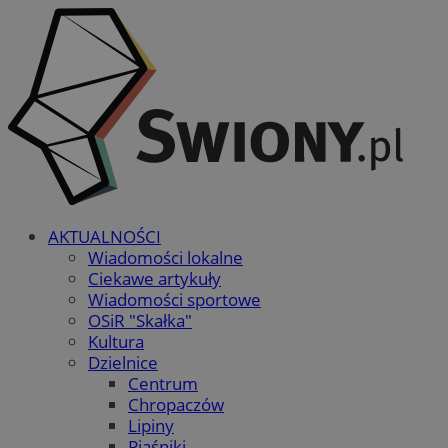
AKTUALNOŚCI
Wiadomości lokalne
Ciekawe artykuły
Wiadomości sportowe
OSiR "Skałka"
Kultura
Dzielnice
Centrum
Chropaczów
Lipiny
Piaśniki