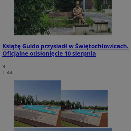
Książę Guido przysiadł w Świętochłowicach.
Oficjalne odsłonięcie 10 sierpnia
9
1.44