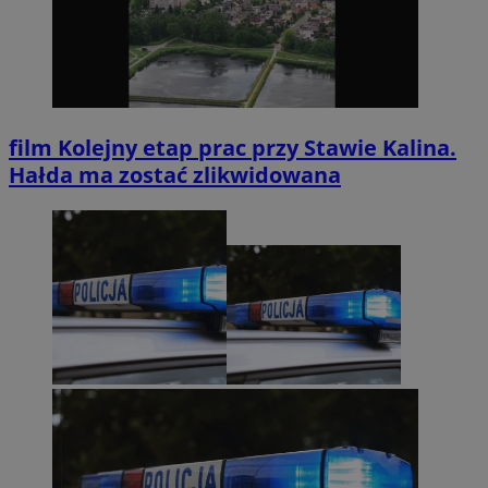
film
Kolejny etap prac przy Stawie Kalina.
Hałda ma zostać zlikwidowana