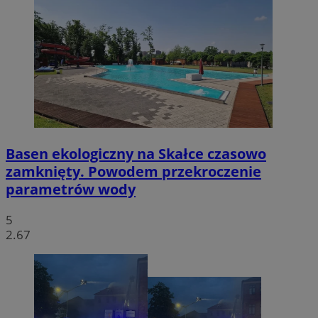
Basen ekologiczny na Skałce czasowo
zamknięty. Powodem przekroczenie
parametrów wody
5
2.67