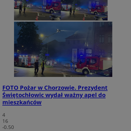
FOTO
Pożar w Chorzowie. Prezydent
Świętochłowic wydał ważny apel do
mieszkańców
4
16
-0.50