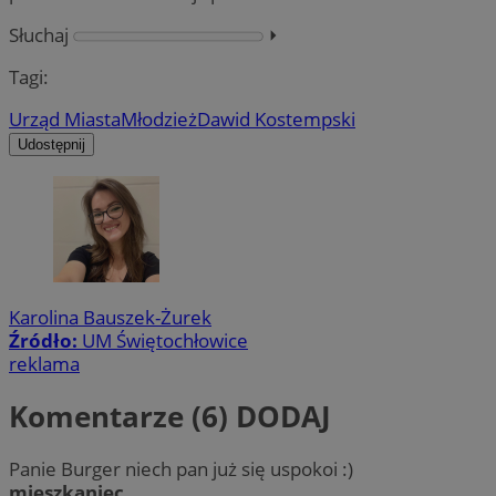
Słuchaj
⏵︎
Tagi:
Urząd Miasta
Młodzież
Dawid Kostempski
Udostępnij
Karolina Bauszek-Żurek
Źródło:
UM Świętochłowice
reklama
Komentarze (6)
DODAJ
Panie Burger niech pan już się uspokoi :)
mieszkaniec