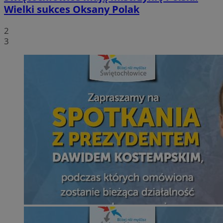
Wielki sukces Oksany Polak
2
3