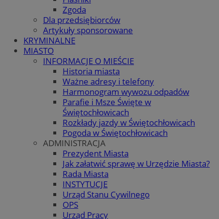
Zgoda
Dla przedsiębiorców
Artykuły sponsorowane
KRYMINALNE
MIASTO
INFORMACJE O MIEŚCIE
Historia miasta
Ważne adresy i telefony
Harmonogram wywozu odpadów
Parafie i Msze Święte w
Świętochłowicach
Rozkłady jazdy w Świętochłowicach
Pogoda w Świętochłowicach
ADMINISTRACJA
Prezydent Miasta
Jak załatwić sprawę w Urzędzie Miasta?
Rada Miasta
INSTYTUCJE
Urząd Stanu Cywilnego
OPS
Urząd Pracy