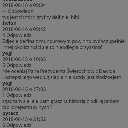
2018-08-18 o 09:34
-1
Odpowiedz
tyś jest richtich gryfny delfinie, hihi
świon
2018-08-16 o 09:42
4
Odpowiedz
Zdjęcie delfina z mundurowym powinno być w zupełnie
innej okoliczności ale to nieodległa przyszłość
yogi
2018-08-15 o 10:03
5
Odpowiedz
Nie oceniaj Pana Prezydenta Świętochłowic Dawida
Kostepskiego według siebie nie każdy jest zlodzoejem.
yogi
2018-08-15 o 17:03
1
Odpowiedz
zgadzam sie, ale pamiętasz tą historię z odkręcaniem
tablic rejestracyjnych ?
pytacz
2018-08-15 o 21:52
6
Odpowiedz